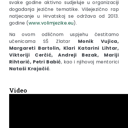
svake godine aktivno sudjeluje u organizaciji
događanja jezične tematike. Višejezično rap
natjecanje u Hrvatskoj se održava od 2013.
godine (
www.volimjezike.eu
).
Na ovom odličnom uspjehu čestitamo
učenicama SŠ Zlatar
Monik Vujica,
Margareti Bartolin, Klari Katarini Lihtar,
Viktoriji Cerčić, Andreji Bezak, Mariji
Rihtarić, Petri Babić
, kao i njihovoj mentorici
Nataši
Krajačić
.
Video