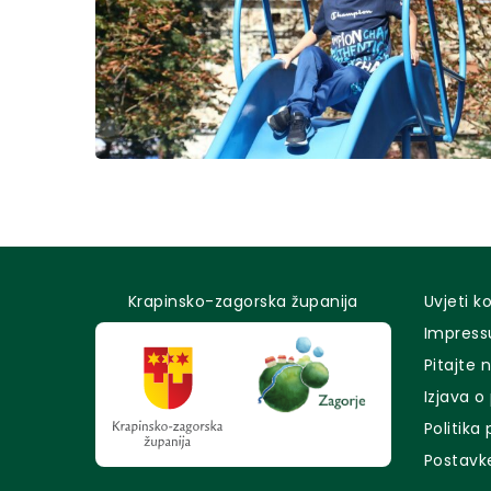
Krapinsko-zagorska županija
Uvjeti k
Impres
Pitajte 
Izjava o
Politika
Postavk