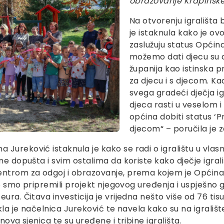
obrazovanje Krapinske
Na otvorenju igrališta 
je istaknula kako je ov
zaslužuju status Općina 
možemo dati djecu su d
županija kao istinska pr
za djecu i s djecom. Ka
svega gradeći dječja i
djeca rasti u veselom 
općina dobiti status ‘Pri
djecom“ – poručila je 
Jureković istaknula je kako se radi o igralištu u vlas
me dopušta i svim ostalima da koriste kako dječje igrali
entrom za odgoj i obrazovanje, prema kojem je Općina 
no smo pripremili projekt njegovog uređenja i uspješno ga
ra. Čitava investicija je vrijedna nešto više od 76 tisu
ekla je načelnica Jureković te navela kako su na igrališ
nova sjenica te su uređene i tribine igrališta.