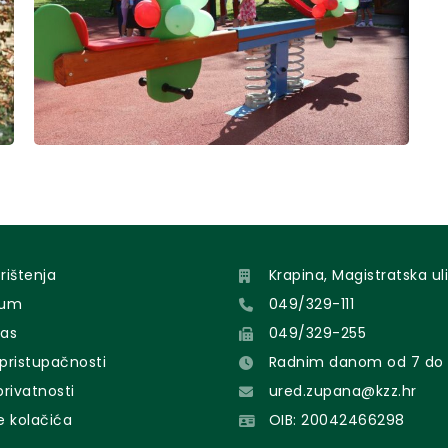
orištenja
Krapina, Magistratska uli
sum
049/329-111
nas
049/329-255
 pristupačnosti
Radnim danom od 7 do 
 privatnosti
ured.zupana@kzz.hr
e kolačića
OIB: 20042466298