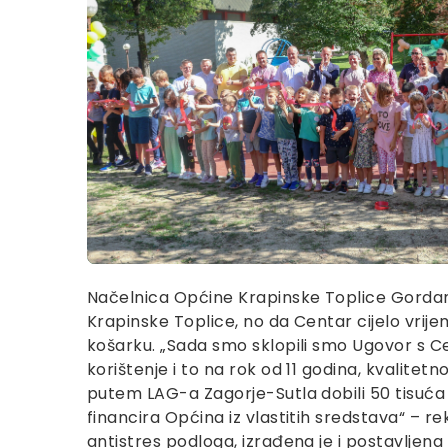
Načelnica Općine Krapinske Toplice Gordana 
Krapinske Toplice, no da Centar cijelo vrije
košarku. „Sada smo sklopili smo Ugovor s C
korištenje i to na rok od 11 godina, kvalitet
putem LAG-a Zagorje-Sutla dobili 50 tisuća eu
financira Općina iz vlastitih sredstava“ – r
antistres podloga, izrađena je i postavljena 