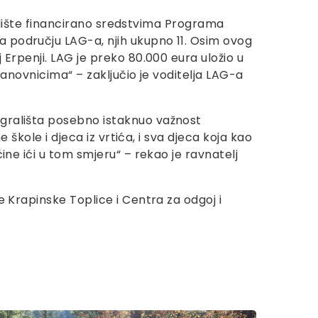
gralište financirano sredstvima Programa
a području LAG-a, njih ukupno 11. Osim ovog
 Erpenji. LAG je preko 80.000 eura uložio u
tanovnicima“ – zaključio je voditelja LAG-a
igrališta posebno istaknuo važnost
 škole i djeca iz vrtića, i sva djeca koja kao
ine ići u tom smjeru“ – rekao je ravnatelj
e Krapinske Toplice i Centra za odgoj i