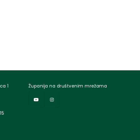
ca 1
Županija na društvenim mrežama
15