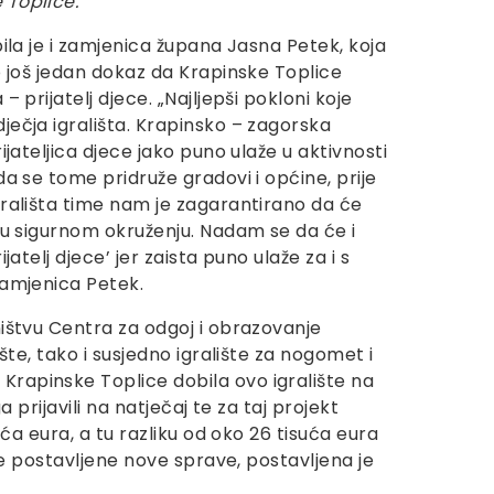
 Toplice.
bila je i zamjenica župana Jasna Petek, koja
o još jedan dokaz da Krapinske Toplice
– prijatelj djece. „Najljepši pokloni koje
ječja igrališta. Krapinsko – zagorska
ijateljica djece jako puno ulaže u aktivnosti
da se tome pridruže gradovi i općine, prije
grališta time nam je zagarantirano da će
i u sigurnom okruženju. Nadam se da će i
jatelj djece’ jer zaista puno ulaže za i s
zamjenica Petek.
ništvu Centra za odgoj i obrazovanje
šte, tako i susjedno igralište za nogomet i
Krapinske Toplice dobila ovo igralište na
 prijavili na natječaj te za taj projekt
ća eura, a tu razliku od oko 26 tisuća eura
te postavljene nove sprave, postavljena je