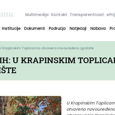
Multimedija
Kontakt
Transparentnost
ePri
Institucije
Dokumenti
Područja
Natječaji
Nabava
Pro
U Krapinskim Toplicama otvoreno novouređeno igralište
IH: U KRAPINSKIM TOPLIC
IŠTE
U Krapinskim Toplicama
otvoreno novouređeno d