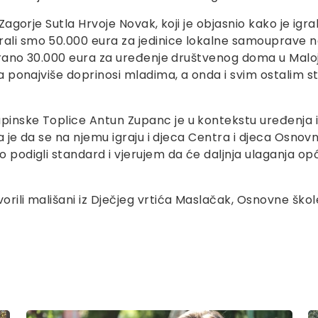
a Zagorje Sutla Hrvoje Novak, koji je objasnio kako je i
rali smo 50.000 eura za jedinice lokalne samouprave n
igurano 30.000 eura za uređenje društvenog doma u Maloj
oja ponajviše doprinosi mladima, a onda i svim ostalim s
apinske Toplice Antun Zupanc je u kontekstu uređenja 
la je da se na njemu igraju i djeca Centra i djeca Osnovne
o podigli standard i vjerujem da će daljnja ulaganja opć
orili mališani iz Dječjeg vrtića Maslačak, Osnovne škol