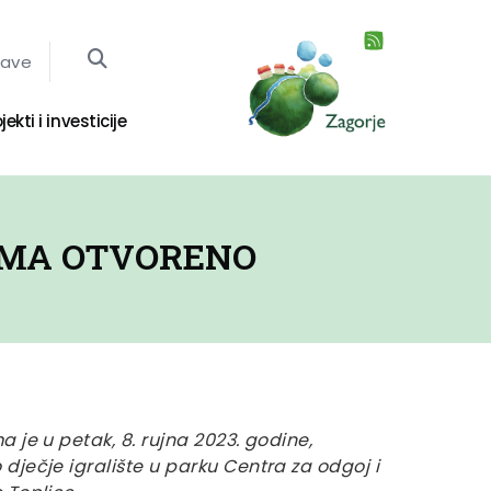
jave
jekti i investicije
AMA OTVORENO
 je u petak, 8. rujna 2023. godine,
ječje igralište u parku Centra za odgoj i