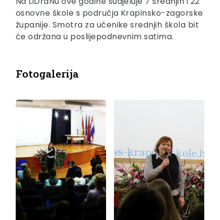
Na LiDraNu ove godine sudjeluje 7 srednjih i 22
osnovne škole s područja Krapinsko-zagorske
županije. Smotra za učenike srednjih škola bit
će održana u poslijepodnevnim satima.
Fotogalerija