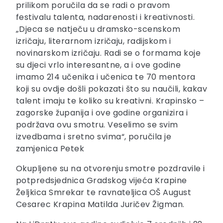
prilikom poručila da se radi o pravom
festivalu talenta, nadarenosti i kreativnosti.
„Djeca se natječu u dramsko-scenskom
izričaju, literarnom izričaju, radijskom i
novinarskom izričaju. Radi se o formama koje
su djeci vrlo interesantne, a i ove godine
imamo 214 učenika i učenica te 70 mentora
koji su ovdje došli pokazati što su naučili, kakav
talent imaju te koliko su kreativni. Krapinsko –
zagorske županija i ove godine organizira i
podržava ovu smotru. Veselimo se svim
izvedbama i sretno svima“, poručila je
zamjenica Petek
Okupljene su na otvorenju smotre pozdravile i
potpredsjednica Gradskog vijeća Krapine
Željkica Smrekar te ravnateljica OŠ August
Cesarec Krapina Matilda Juričev Žigman.