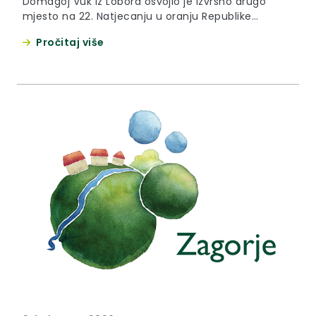
Domagoj Vuk iz Lobora osvojio je izvrsno drugo
mjesto na 22. Natjecanju u oranju Republike
Hrvatske, održanom proteklog vikenda u
Pročitaj više
Delnicama. Domagoj Vuk je ovim uspjehom
ponovio svoj najbolji rezultat – naslov viceprvaka
Hrvatske, osvojen već 2023. i 2024. godine, dok je
prošle godine bio izvrstan treći. Ukupno 25
najboljih...