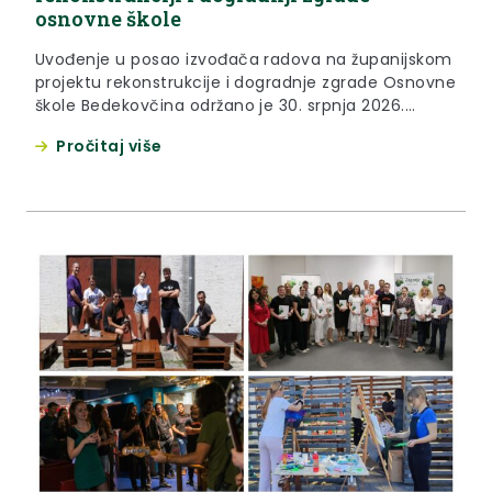
osnovne škole
Uvođenje u posao izvođača radova na županijskom
projektu rekonstrukcije i dogradnje zgrade Osnovne
škole Bedekovčina održano je 30. srpnja 2026.
godine. Riječ je o 8,2 milijuna eura vrijednom
Pročitaj više
projektu u sklopu kojeg se planira dogradnja zgrade
te rekonstrukcija njezinog postojećeg dijela te
prelazak škole u rad u jednoj smjeni. USKORO VIŠE