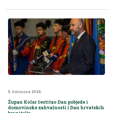
novorođenče rođeno u rodilištu OB Zabok. Ovaj je
običaj Županija pokrenula 2019. godine, a njime želi
svakom novorođenčetu i njegovoj obitelji darovati...
5. kolovoza 2026.
Župan Kolar čestitao Dan pobjede i
domovinske zahvalnosti i Dan hrvatskih