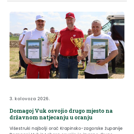
članovi obitelji poginulih branitelja, predstavnici
braniteljskih udruga i brojne druge delegacije....
3. kolovoza 2026.
Domagoj Vuk osvojio drugo mjesto na
državnom natjecanju u oranju
Višestruki najbolji orač Krapinsko-zagorske županije