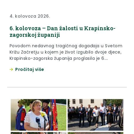
4. kolovoza 2026.
6. kolovoza – Dan žalosti u Krapinsko-
zagorskoj županiji
Povodom nedavnog tragičnog događaja u Svetom
Križu Začretju u kojem je život izgubilo dvoje djece,
Krapinsko-zagorska županija proglasila je 6.
kolovoza 2026. godine Danom žalosti. Dan žalosti u
Pročitaj više
Krapinsko-zagorskoj županiji obilježit će se
spuštanjem zastava na pola koplja na objektima u
kojima su smještena županijska upravna tijela te
tijela jedinica lokalne samouprave, trgovačka
društva i...