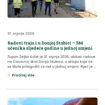
31. srpnja 2026.
Radovi traju i u Donjoj Stubici – 384
učenika sljedeće godine u jednoj smjeni
Župan Željko Kolar je 31. srpnja 2026. obišao radove
na Osnovnoj školi Donja Stubica, u sklopu koje će
se škola prilagoditi za rad u jednoj smjeni. Riječ je o
projektu vrijednom nešto manje od 3 milijuna eura.
Pročitaj više
Dio škole će se rekonstruirati, a dogradit će se i
nove 3 učionice s pratećim sadržajem i
blagovaonice....