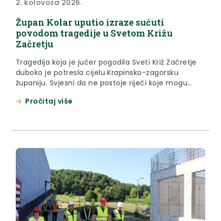
2. kolovoza 2026.
Župan Kolar uputio izraze sućuti
povodom tragedije u Svetom Križu
Začretju
Tragedija koja je jučer pogodila Sveti Križ Začretje
duboko je potresla cijelu Krapinsko-zagorsku
županiju. Svjesni da ne postoje riječi koje mogu
ublažiti bol zbog ovakvog gubitka, naše su misli
Pročitaj više
čitavo ovo vrijeme uz obitelj, prijatelje i sve one koji
su pogođeni ovom nezamislivom tragedijom. U ime
Krapinsko-zagorske županije i u svoje osobno ime
izražavam iskrenu...