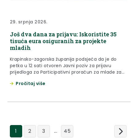
29. srpnja 2026.
Još dva dana za prijavu: Iskoristite 35
tisuća eura osiguranih za projekte
mladih
Krapinsko-zagorska županija podsjeća da je do
petka u 12 sati otvoren Javni poziv za prijavu
prijedloga za Participativni proračun za mlade za
2026. godinu, vrijedan 35 tisuća eura. Cilj poziva je
Pročitaj više
potaknuti uključivanje mladih u odlučivanje i
realizaciju aktivnosti važnih za njihov razvoj i
dobrobit, nastavljajući uspješnu provedbu mjere
kroz koju je od 2022. godine...
...
1
2
3
45