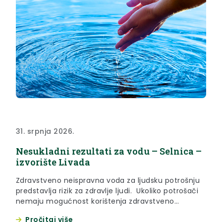
31. srpnja 2026.
Nesukladni rezultati za vodu – Selnica –
izvorište Livada
Zdravstveno neispravna voda za ljudsku potrošnju
predstavlja rizik za zdravlje ljudi. Ukoliko potrošači
nemaju mogućnost korištenja zdravstveno
ispravne vode, kod mikrobiološkog onečišćenja
Pročitaj više
preporuča se mjera prokuhavanja vode prije