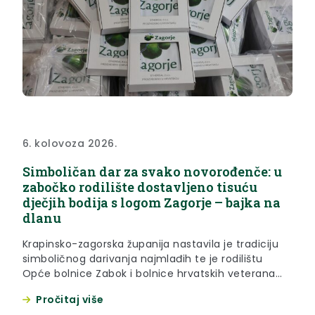
6. kolovoza 2026.
Simboličan dar za svako novorođenče: u
zabočko rodilište dostavljeno tisuću
dječjih bodija s logom Zagorje – bajka na
dlanu
Krapinsko-zagorska županija nastavila je tradiciju
simboličnog darivanja najmlađih te je rodilištu
Opće bolnice Zabok i bolnice hrvatskih veterana
dostavila tisuću dječjih bodija s logom Zagorje –
Pročitaj više
bajka na dlanu, simboličnog dara koji dobiva svako