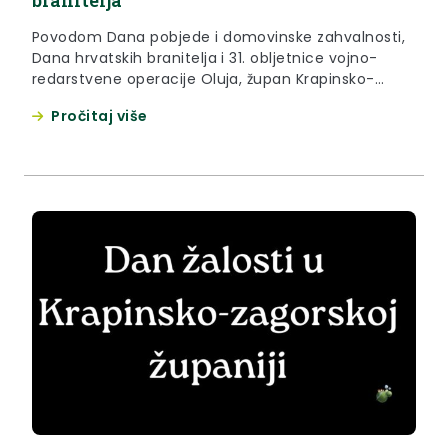
branitelja
Povodom Dana pobjede i domovinske zahvalnosti,
Dana hrvatskih branitelja i 31. obljetnice vojno-
redarstvene operacije Oluja, župan Krapinsko-
zagorske županije Željko Kolar uputio je čestitku
Pročitaj više
svim Zagorkama i Zagorcima, stanovnicima
Krapinsko-zagorske županije te svim hrvatskim
braniteljima i građanima Republike Hrvatske: „Dan
pobjede i domovinske zahvalnosti i Dan hrvatskih
branitelja jedan je od najvažnijih datuma u
hrvatskoj povijesti....