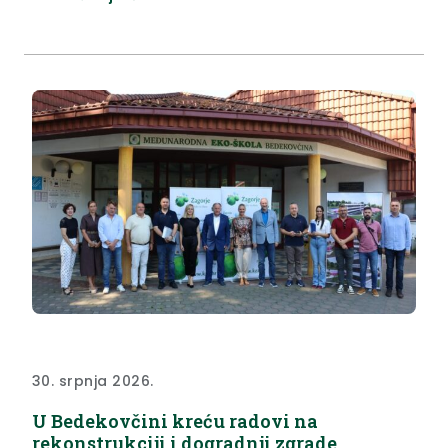
upotrebe. Za više informacija molimo obratite se
Zavodu za javno zdravstvo Krapinsko-zagorske
županije, Odjelu za ekologiju. Analitičko izvješće
broj: V02428/26 (127382) Lokacija: Selnica, privatna
kuća vl. Krajačić...
30. srpnja 2026.
U Bedekovčini kreću radovi na
rekonstrukciji i dogradnji zgrade