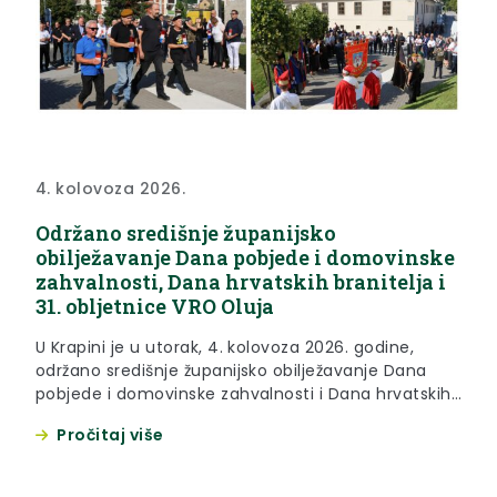
4. kolovoza 2026.
Održano središnje županijsko
obilježavanje Dana pobjede i domovinske
zahvalnosti, Dana hrvatskih branitelja i
31. obljetnice VRO Oluja
U Krapini je u utorak, 4. kolovoza 2026. godine,
održano središnje županijsko obilježavanje Dana
pobjede i domovinske zahvalnosti i Dana hrvatskih
branitelja te 31. obljetnice Vojno-redarstvene
Pročitaj više
Operacije Oluja. Počast smrtno stradalim i umrlim
hrvatskim braniteljima minutom šutnje,
polaganjem cvijeća i paljenjem svijeća odali su