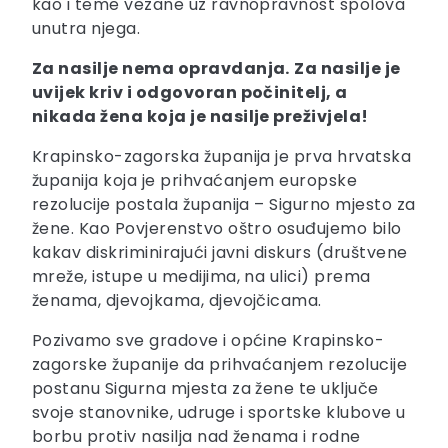
kao i teme vezane uz ravnopravnost spolova
unutra njega.
Za nasilje nema opravdanja.
Za nasilje je
uvijek kriv i odgovoran počinitelj, a
nikada žena koja je nasilje preživjela!
Krapinsko-zagorska županija je prva hrvatska
županija koja je prihvaćanjem europske
rezolucije postala županija – Sigurno mjesto za
žene. Kao Povjerenstvo oštro osuđujemo bilo
kakav diskriminirajući javni diskurs (društvene
mreže, istupe u medijima, na ulici) prema
ženama, djevojkama, djevojčicama.
Pozivamo sve gradove i općine Krapinsko-
zagorske županije da prihvaćanjem rezolucije
postanu Sigurna mjesta za žene te uključe
svoje stanovnike, udruge i sportske klubove u
borbu protiv nasilja nad ženama i rodne