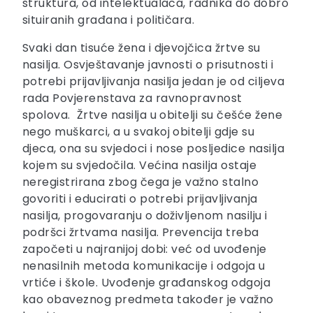
struktura, od intelektualaca, radnika do dobro
situiranih građana i političara.
Svaki dan tisuće žena i djevojčica žrtve su
nasilja. Osvještavanje javnosti o prisutnosti i
potrebi prijavljivanja nasilja jedan je od ciljeva
rada Povjerenstava za ravnopravnost
spolova. Žrtve nasilja u obitelji su češće žene
nego muškarci, a u svakoj obitelji gdje su
djeca, ona su svjedoci i nose posljedice nasilja
kojem su svjedočila. Većina nasilja ostaje
neregistrirana zbog čega je važno stalno
govoriti i educirati o potrebi prijavljivanja
nasilja, progovaranju o doživljenom nasilju i
podršci žrtvama nasilja. Prevencija treba
započeti u najranijoj dobi: već od uvođenje
nenasilnih metoda komunikacije i odgoja u
vrtiće i škole. Uvođenje građanskog odgoja
kao obaveznog predmeta također je važno