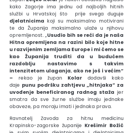
kako Zagorje ima jednu od najboljih hitnih
službi u Hrvatskoj što prije svega duguje
djelatnicima
koji su maksimalno motivirani
te da Županija maksimalno ulaže u njihovu
opremljenost. „
Usudio bih se reći da je naša
Hitna opremljena na
razini bilo koje hitne
u razvijenim zemljama
Europe
i mi ćemo se
kao Županija truditi da u budućem
razdoblju nastavimo s takvim
intenzitetom ulaganja
,
ako ne još i većim“
–
rekao je župan
Kolar
dodavši kako
daje
punu podršku zahtjevu „hitnjaka” za
uvođenje beneficiranog radnog staža
jer
smatra da sve žurne službe imaju jednake
obaveze, pa moraju imati i jednaka prava.
Ravnatelj Zavoda za hitnu medicinu
Krapinsko-zagorske županije
Krešimir
Božić
je svim svojim djelatnicama i djelatnicima