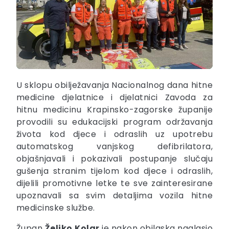
U sklopu obilježavanja Nacionalnog dana hitne
medicine djelatnice i djelatnici Zavoda za
hitnu medicinu Krapinsko-zagorske županije
provodili su edukacijski program održavanja
života kod djece i odraslih uz upotrebu
automatskog vanjskog defibrilatora,
objašnjavali i pokazivali postupanje slučaju
gušenja stranim tijelom kod djece i odraslih,
dijelili promotivne letke te sve zainteresirane
upoznavali sa svim detaljima vozila hitne
medicinske službe.
Župan
Željko
Kolar
je nakon obilaska naglasio