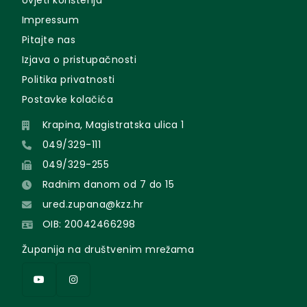
Uvjeti korištenja
Impressum
Pitajte nas
Izjava o pristupačnosti
Politika privatnosti
Postavke kolačića
Krapina, Magistratska ulica 1
049/329-111
049/329-255
Radnim danom od 7 do 15
ured.zupana@kzz.hr
OIB: 20042466298
Županija na društvenim mrežama