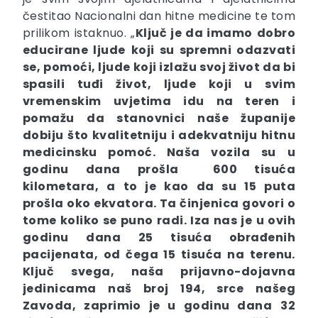
čestitao Nacionalni dan hitne medicine te tom
prilikom istaknuo. „
Ključ je da imamo
dobro
educirane ljude
koji su spremni odazvati
se, pomoći, ljude koji izlažu svoj život da bi
spasili tuđi život, ljude koji u svim
vremenskim uvjetima idu na teren i
pomažu da stanovnici naše županije
dobiju što kvalitetniju i adekvatniju hitnu
medicinsku pomoć. Naša vozila su u
godinu dana prošla
600 tisuća
kilometara,
a to je kao da su 15 puta
prošla oko ekvatora. Ta činjenica govori o
tome koliko se puno radi. Iza nas je u ovih
godinu dana
25
tisuća obrađenih
pacijenata
,
od čega 15 tisuća na terenu.
Ključ svega, naša prijavno-dojavna
jedinicama naš broj 194, srce našeg
Zavoda, zaprimio je u godinu dana
32