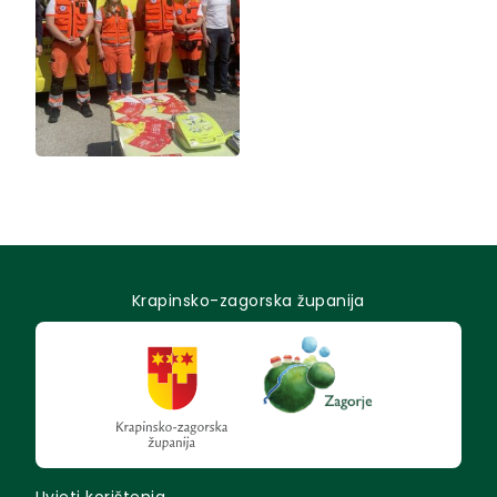
Krapinsko-zagorska županija