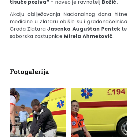
tisuće poziva“
– naveo je ravnatelj
Božić
.
Akciju obilježavanja Nacionalnog dana hitne
medicine u Zlataru obišle su i gradonačelnica
Grada Zlatara
Jasenka
Auguštan
Pentek
te
saborska zastupnice
Mirela
Ahmetović
.
Fotogalerija