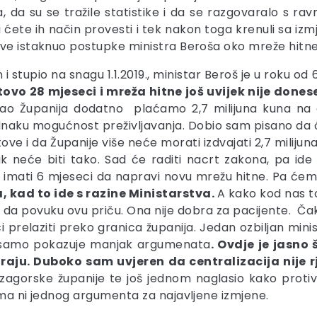
, da su se tražile statistike i da se razgovaralo s ra
a koji ćete ih način provesti i tek nakon toga krenuli sa 
ave istaknuo postupke ministra Beroša oko mreže hitne
 stupio na snagu 1.1.2019., ministar Beroš je u roku o
tovo 28 mjeseci i mreža hitne još uvijek nije done
 kao Županija dodatno plaćamo 2,7 milijuna kuna na 
aku mogućnost preživljavanja. Dobio sam pisano da će 
tove i da Županije više neće morati izdvajati 2,7 miliju
k neće biti tako. Sad će raditi nacrt zakona, pa ide
imati 6 mjeseci da napravi novu mrežu hitne. Pa ćemo
, kad to ide s razine Ministarstva.
A kako kod nas to
 da povuku ovu priču. Ona nije dobra za pacijente. Čak 
relaziti preko granica županija. Jedan ozbiljan minista
no samo pokazuje manjak argumenata
. Ovdje je jasno 
iraju. Duboko sam uvjeren da centralizacija nije 
-zagorske županije te još jednom naglasio kako proti
ema ni jednog argumenta za najavljene izmjene.