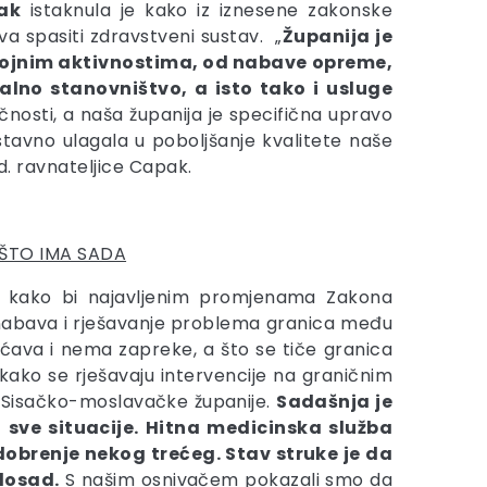
ak
istaknula je kako iz iznesene zakonske
va spasiti zdravstveni sustav. „
Županija je
zvojnim aktivnostima, od nabave opreme,
alno stanovništvo, a isto tako i usluge
čnosti, a naša županija je specifična upravo
tavno ulagala u poboljšanje kvalitete naše
d. ravnateljice Capak.
 ŠTO IMA SADA
 kako bi najavljenim promjenama Zakona
 nabava i rješavanje problema granica među
ćava i nema zapreke, a što se tiče granica
 kako se rješavaju intervencije na graničnim
je Sisačko-moslavačke županije.
Sadašnja je
 sve situacije. Hitna medicinska služba
dobrenje nekog trećeg. Stav struke je da
dosad.
S našim osnivačem pokazali smo da