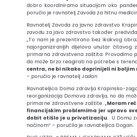
dobro koordiniramo situacijom oko pandemi
poručio je ravnatelj Zavoda za hitnu medic
Ravnatelj Zavoda za javno zdravstvo Krapi
zavodu za javo zdravstvo također predviđa
„To nam je prezentirano bez ikakvog obrazlo
najorganiziranijih dijelova unutar čitavo
primarna zdravstvena zaštita. Provodimo popu
da može brzo reagirati na potrebe s teren
centra, ne bi nikako doprinijeli ni bolj
– poručio je ravnatelj Jadan
Ravnateljica Doma zdravlja Krapinsko-zag
reorganizacija Domova zdravlja, no da može 
primarne zdravstvene zaštite. „
Moram reći
financijskim problemima jer upravo sve
dobit otišlo je u privatizaciju
. U Domu zd
načinom“ – poručila je ravnateljica Dogan.