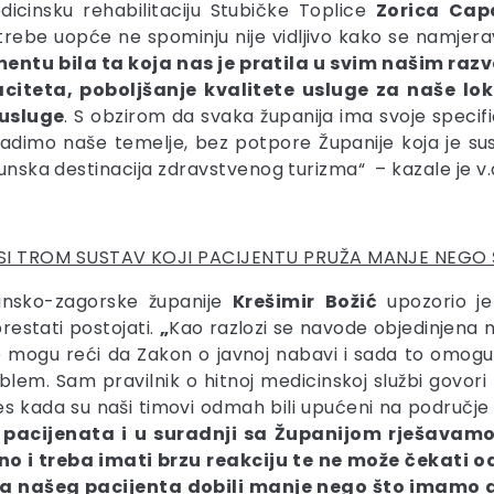
dicinsku rehabilitaciju Stubičke Toplice
Zorica
Cap
trebe uopće ne spominju nije vidljivo kako se namjera
ntu bila ta koja nas je pratila u svim našim ra
citeta, poboljšanje kvalitete usluge za naše lok
 usluge
. S obzirom da svaka županija ima svoje specifi
dimo naše temelje, bez potpore Županije koja je sus
hunska destinacija zdravstvenog turizma“ – kazale je v.
SI TROM SUSTAV KOJI PACIJENTU PRUŽA MANJE NEGO
insko-zagorske županije
Krešimir
Božić
upozorio je
restati postojati.
„
Kao razlozi se navode objedinjena
e mogu reći da Zakon o javnoj nabavi i sada to omogu
lem. Sam pravilnik o hitnoj medicinskoj službi govori
tres kada su naši timovi odmah bili upućeni na područ
 pacijenata i u suradnji sa Županijom rješavamo
no i treba imati brzu reakciju te ne može čekati o
i za našeg pacijenta dobili manje nego što imamo 