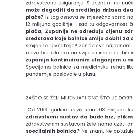
zdravstveno osiguranje. S obzirom na način
može dogoditi da središnja država dva
plaće?
Iz tog osnova se mjesečno samo na 
12 milijuna godišnje. I sad tu odgovornost ž
plaća, Županije ne određuju cijenu zd
sredstava koje bolnice smiju dobiti za
smijenite ravnatelje? Zar će sve odjednom
može biti bilo tko na svijetu i ishod će bit
županija kontinuiranim ulaganjem u svo
Specijalna bolnica za medicinsku rehabilit
pandemije poslovale u plusu.
ZAŠTO SE ŽELI MIJENJATI ONO ŠTO JE DOB
„Od 2013. godine uložili smo 163 milijuna 
zdravstveni sustav da bude brz, efika
zdravstvenim sustavom žele nama uzeti on
specijalnih bolnica?
Ne znam. Ne optužujem