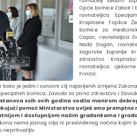
ravnatelji sedam žup
Opće bolnice Zabok i 
ravnateljica Specija
Krapinske Toplice Žel
bolnice za medicinsk
Capar, ravnateljica 
Nada Dogan, ravnate
zagorske županije Kr
zdravstvo Krapinsk
ravnateljica Ljekar
Frinčić.
e kako je jedini i osnovni cilj najavljenih izmjena Zako
pecijalnih bolnica, Zavoda za javno zdravstvo i Zavoda
ustanova svih ovih godina vodila manirom dobro
ekujući pomoć Ministarstva uvijek smo promptno re
litetnijom i dostupnijom našim građankama i gra
kona nema jasnog cilja ni predviđenog načina kojim bi 
neprihvatljiv.