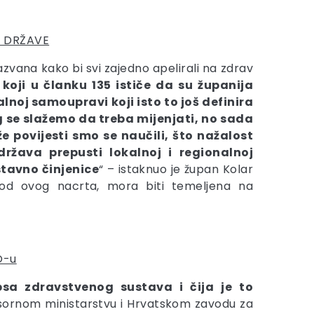
E DRŽAVE
zvana kako bi svi zajedno apelirali na zdrav
koji u članku 135 ističe da su županija
lnoj samoupravi koji isto to još definira
g se slažemo da treba mijenjati, no sada
 povijesti smo se naučili, što nažalost
ržava prepusti lokalnoj i regionalnoj
stavno činjenice
“ – istaknuo je župan Kolar
 od ovog nacrta, mora biti temeljena na
O-u
psa zdravstvenog sustava i čija je to
resornom ministarstvu i Hrvatskom zavodu za