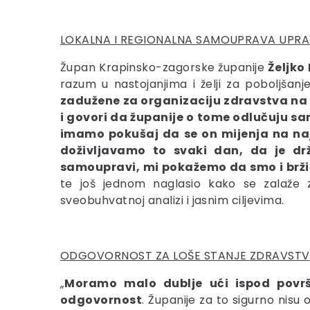
LOKALNA I REGIONALNA SAMOUPRAVA UPRAV
Župan Krapinsko-zagorske županije
Željko
razum u nastojanjima i želji za poboljšan
zadužene za organizaciju zdravstva na sv
i govori da županije o tome odlučuju sa
imamo pokušaj da se on mijenja na najg
doživljavamo to svaki dan, da je drž
samoupravi, mi pokažemo da smo i brži i 
te još jednom naglasio kako se zalaže 
sveobuhvatnoj analizi i jasnim ciljevima.
ODGOVORNOST ZA LOŠE STANJE ZDRAVSTVEN
„
Moramo malo dublje ući ispod površin
odgovornost
. Županije za to sigurno nis