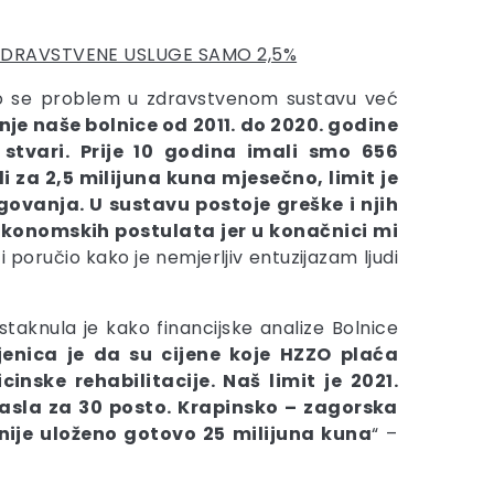
A ZDRAVSTVENE USLUGE SAMO 2,5%
o se problem u zdravstvenom sustavu već
je naše bolnice od 2011. do 2020.
godine
stvari. Prije 10 godina imali smo 656
i za 2,5 milijuna kuna mjesečno, limit je
ugovanja. U sustavu postoje greške i njih
konomskih postulata jer u konačnici mi
i poručio kako je nemjerljiv entuzijazam ljudi
staknula je kako financijske analize Bolnice
jenica je da su cijene koje HZZO plaća
ske rehabilitacije. Naš limit je 2021.
asla za 30 posto.
Krapinsko – zagorska
anije uloženo gotovo 25 milijuna kuna
“ –