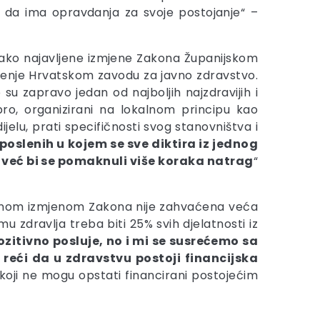
o da ima opravdanja za svoje postojanje“ –
ako najavljene izmjene Zakona Županijskom
jenje Hrvatskom zavodu za javno zdravstvo.
su zapravo jedan od najboljih najzdravijih i
bro, organizirani na lokalnom principu kao
jelu, prati specifičnosti svog stanovništva i
poslenih u kojem se sve diktira iz jednog
, već bi se pomaknuli više koraka natrag
“
jenom izmjenom Zakona nije zahvaćena veća
 zdravlja treba biti 25% svih djelatnosti iz
itivno posluje, no i mi se susrećemo sa
reći da u zdravstvu postoji financijska
koji ne mogu opstati financirani postojećim