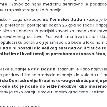
je i Zavod za hitnu medicinu definitivno je pokaza
inu Krapinsko-zagorske županije.
nsko – zagorske županije
Tomislav
Jadan
kazao je k
ju prestanak postojanja nakon 25 godina rada i pripo
ženja i analiza. Županijski zavodi za javno zdravstvo 
g zdravstvenog sustava. Poslovali smo kvalitetno i do
lacijsku politiku čiji je smisao da bude u lokalnom di
a.
Kad bi postali dio velikog sustava od 3 tisuće za
im ni bržim ni kvalitetnijim potrebama stanovništva
orske županije
Nada
Dogan
istaknula je kako najavl
pozdraviti što se predviđa micanje klauzule da u Domu
 da Dom zdravlja Krapinsko-zagorske županije poz
 ono što je nosilo donekle nekakve, ako možemo 
ravlja tako ostaju timovi u malim gradićima i selima, 