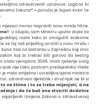
vnateljima zdravstvenih ustanova. Logično bi
izmjenama Zakona
“ –
poručio je župan Kolar te
.
d 6 mjeseci morao napraviti novu mrežu hitne.
sena!
U ožujsku sam Ministru uputio dopis za
godišnjoj razini kako bi omogućili svakome
se taj naš prijedlog uvrstiti u novu mrežu i
na kuna. Sad na sastanku u Zaprešiću koji smo
 zakon koji bi trebao biti gotovo do šestog
 onda vjerojatno 2048. imati rješenje ovog
 ipak nije tako,
pozivam predsjednika Vlade
je malo smiješna i uvredljiva izjava ministra
r, zdravstveni djelatnik i stručnjak ne bi si
što ne štima i to se treba mijenjati, a ne
rješenje i da će baš ona stvoriti dodatne
v najavljenih izmjena Zakona o zdravstvenoj