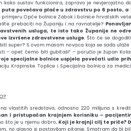
 kako sustav funkcionira, zapravo je nevjerojatno da
 puta povećava plaće u zdravstvu po 6 posto, a
primjeru Opće bolnice Zabok i bolnice hrvatskih veter
elite prebaciti na Županiju i na ravnatelje?
Ponavljam
ravstvenih usluga, te isto tako Županije ne odre
 sve izvršene zdravstvene usluge
. Što će se dogodi
 biti super? S ovom masom novaca koja se sada ulaže 
i isti – opet ćemo biti gubitaši“ – poručio je župan Kol
je specijalne bolnice uspjela povećati udio pri
aciju Krapinske Toplice i Specijalna bolnica za medici
RO?
kuna vlastitih sredstava, odnosno 220 milijuna s kred
san i pristupačan krajnjem korisniku – pacijent
o što je u njemu dobro
. Koji je krajnji cilj te prič
, no glasno si postavljam pitanje. Smatram da bi bilo