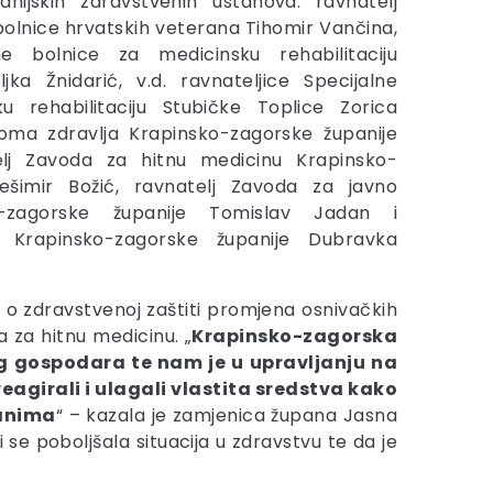
anijskih zdravstvenih ustanova: ravnatelj
bolnice hrvatskih veterana Tihomir Vančina,
lne bolnice za medicinsku rehabilitaciju
jka Žnidarić, v.d. ravnateljice Specijalne
u rehabilitaciju Stubičke Toplice Zorica
Doma zdravlja Krapinsko-zagorske županije
lj Zavoda za hitnu medicinu Krapinsko-
ešimir Božić, ravnatelj Zavoda za javno
o-zagorske županije Tomislav Jadan i
ne Krapinsko-zagorske županije Dubravka
na o zdravstvenoj zaštiti promjena osnivačkih
 za hitnu medicinu. „
Krapinsko-zagorska
g gospodara te nam je u upravljanju na
agirali i ulagali vlastita sredstva kako
đanima
“ – kazala je zamjenica župana Jasna
se poboljšala situacija u zdravstvu te da je