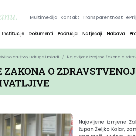
Multimedija
Kontakt
Transparentnost
ePri
Institucije
Dokumenti
Područja
Natječaji
Nabava
Pro
 civilno društvo, udruge i mladi
Najavljene izmjene Zakona o zdrav
 ZAKONA O ZDRAVSTVENOJ 
HVATLJIVE
Najavljene izmjene Za
župan Željko Kolar, za