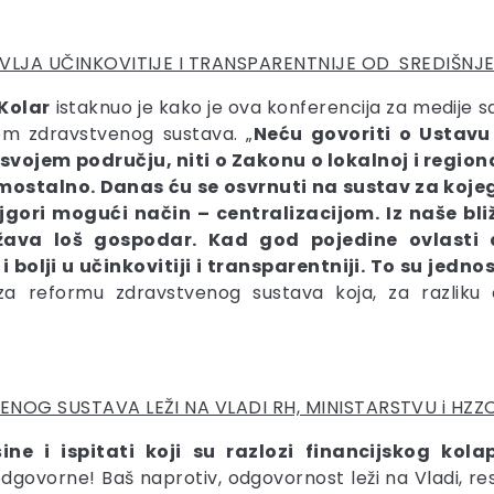
LJA UČINKOVITIJE I TRANSPARENTNIJE OD SREDIŠNJ
Kolar
istaknuo je kako je ova konferencija za medije sa
jem zdravstvenog sustava. „
Neću govoriti o Ustavu 
ojem području, niti o Zakonu o lokalnoj i regiona
mostalno. Danas ću se osvrnuti na sustav za koje
ori mogući način – centralizacijom. Iz naše bliže
ava loš gospodar. Kad god pojedine ovlasti d
bolji u učinkovitiji i transparentniji. To su jedno
za reformu zdravstvenog sustava koja, za razliku
OG SUSTAVA LEŽI NA VLADI RH, MINISTARSTVU i HZZ
e i ispitati koji su razlozi financijskog kola
u odgovorne! Baš naprotiv, odgovornost leži na Vladi, 