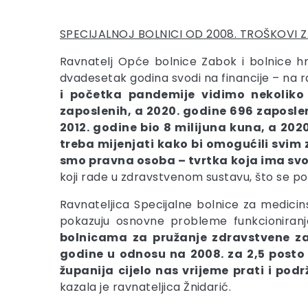
SPECIJALNOJ BOLNICI OD 2008. TROŠKOVI Z
Ravnatelj Opće bolnice Zabok i bolnice h
dvadesetak godina svodi na financije – na ra
i početka pandemije vidimo nekoliko 
zaposlenih, a 2020. godine 696 zaposleni
2012. godine bio 8 milijuna kuna, a 2020
treba mijenjati kako bi omogućili svi
smo pravna osoba – tvrtka koja ima svo
koji rade u zdravstvenom sustavu, što se p
Ravnateljica Specijalne bolnice za medicin
pokazuju osnovne probleme funkcioniranj
bolnicama za pružanje zdravstvene zaš
godine u odnosu na 2008. za 2,5 posto 
županija cijelo nas vrijeme prati i pod
kazala je ravnateljica Žnidarić.