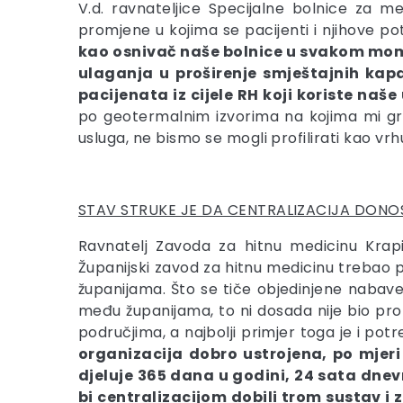
V.d. ravnateljice Specijalne bolnice za me
promjene u kojima se pacijenti i njihove po
kao osnivač naše bolnice u svakom mome
ulaganja u proširenje smještajnih kapa
pacijenata iz cijele RH koji koriste naše
po geotermalnim izvorima na kojima mi gra
usluga, ne bismo se mogli profilirati kao vr
STAV STRUKE JE DA CENTRALIZACIJA DONO
Ravnatelj Zavoda za hitnu medicinu Krap
Županijski zavod za hitnu medicinu trebao p
županijama. Što se tiče objedinjene nabav
među županijama, to ni dosada nije bio prob
područjima, a najbolji primjer toga je i po
organizacija dobro ustrojena, po mjeri
djeluje 365 dana u godini, 24 sata dnev
bi centralizacijom dobili trom sustav 