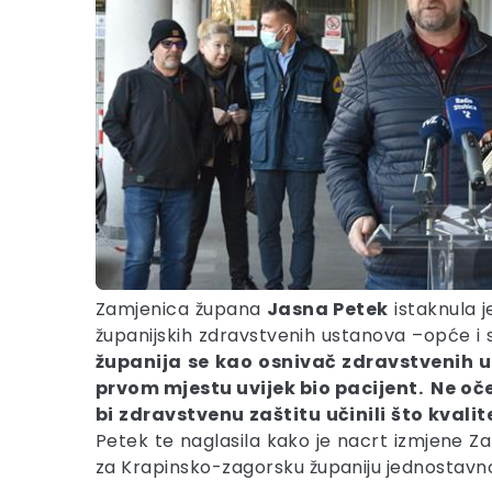
Zamjenica župana
Jasna Petek
istaknula j
županijskih zdravstvenih ustanova –opće i s
županija se kao osnivač zdravstvenih 
prvom mjestu uvijek bio pacijent. Ne oč
bi zdravstvenu zaštitu učinili što kva
Petek te naglasila kako je nacrt izmjene Za
za Krapinsko-zagorsku županiju jednostavno 