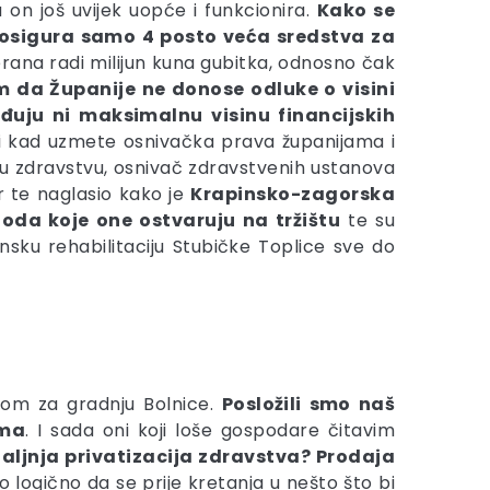
 on još uvijek uopće i funkcionira.
Kako se
 osigura samo 4 posto veća sredstva za
ana radi milijun kuna gubitka, odnosno čak
 da Županije ne donose odluke o visini
đuju ni maksimalnu visinu financijskih
ti kad uzmete osnivačka prava županijama i
u zdravstvu, osnivač zdravstvenih ustanova
ar te naglasio kako je
Krapinsko-zagorska
hoda koje one ostvaruju na tržištu
te su
nsku rehabilitaciju Stubičke Toplice sve do
itom za gradnju Bolnice.
Posložili smo naš
ima
. I sada oni koji loše gospodare čitavim
e? Daljnja privatizacija zdravstva? Prodaja
 logično da se prije kretanja u nešto što bi