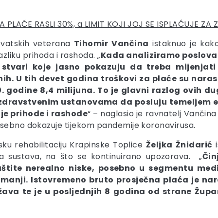
A PLAĆE RASLI 30%, a LIMIT KOJI JOJ SE ISPLAĆUJE Z
rvatskih veterana
Tihomir
Vančina
istaknuo je kak
zliku prihoda i rashoda. „
Kada analiziramo poslovan
stvari koje jasno pokazuju da treba mijenjati 
h. U tih devet godina troškovi za plaće su narasl
. godine 8,4 milijuna. To je glavni razlog ovih d
m zdravstvenim ustanovama da posluju temeljem e
je prihode i rashode
“ – naglasio je ravnatelj Vančina 
osebno dokazuje tijekom pandemije koronavirusa.
sku rehabilitaciju Krapinske Toplice
Željka
Žnidarić
i
a sustava, na što se kontinuirano upozorava. „
Čin
tite nerealno niske, posebno u segmentu medicin
manji. Istovremeno bruto prosječna plaća je nar
ržava te je u posljednjih 8 godina od strane Žup