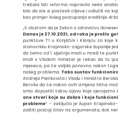
trebala biti reforma napravila neka analiza
bilo da ste si postavili ciljeve i odlučili n
kao primjer lošeg postupanja središnje drž
„S obzirom da je Zakon o zdravstvu donesen i
Danas je 27.10.2021, od roka je prošlo go
punktove T1 u Konjščini i Klanjcu za koje
stanovniku Krapinsko-zagorske županije jedn
da ćemo od 1. siječnja imati u mreži te punk
imali s Vladom ministar je rekao da to ipa
mjeseca, pa će valjda ponovno nakon toga 
našeg problema.
Tako sustav funkcionira
Andreja Plenkovića i Vladu i ministra Beroša
Beroša da će nakon ovih izmjena hitna moći p
smio dopustiti takvu izjavu koja vjerojat
one stvari koje su dobre i koje funkcion
probleme
“ – zaključio je župan Krapinsko
zaštiti postoji čitav niz argumenata, dok n