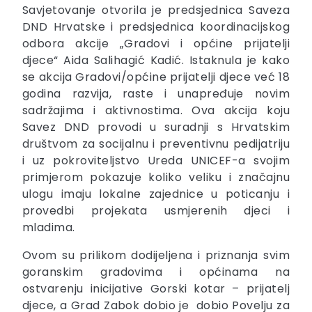
Savjetovanje otvorila je predsjednica Saveza
DND Hrvatske i predsjednica koordinacijskog
odbora akcije „Gradovi i općine prijatelji
djece“ Aida Salihagić Kadić. Istaknula je kako
se akcija Gradovi/općine prijatelji djece već 18
godina razvija, raste i unapređuje novim
sadržajima i aktivnostima. Ova akcija koju
Savez DND provodi u suradnji s Hrvatskim
društvom za socijalnu i preventivnu pedijatriju
i uz pokroviteljstvo Ureda UNICEF-a svojim
primjerom pokazuje koliko veliku i značajnu
ulogu imaju lokalne zajednice u poticanju i
provedbi projekata usmjerenih djeci i
mladima.
Ovom su prilikom dodijeljena i priznanja svim
goranskim gradovima i općinama na
ostvarenju inicijative Gorski kotar – prijatelj
djece, a Grad Zabok dobio je dobio Povelju za