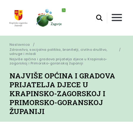
Naslovnica
Zdravstvo, socijalna politika, branitelji, civilno društvo,
udruge i mladi
Najviše općina i gradova prijatelja djece u Krapinsko-
zagorskoj i Primorsko-goranskoj županiji
NAJVIŠE OPĆINA I GRADOVA
PRIJATELJA DJECE U
KRAPINSKO-ZAGORSKOJ I
PRIMORSKO-GORANSKOJ
ŽUPANIJI