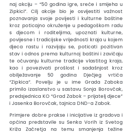
naj akciju – “50 godina igre, sreće i smijeha u
Zipkici”. Cilj akcije bio je osvijestiti važnost
poznavanja svoje povijesti i kulturne baštine
kroz poticajno okruženje u pedagoškom radu
s djecom i roditeljima, upoznati kulturne,
povijesne i tradicijske vrijednosti kraja u kojem
djeca rastu i razvijaju se, poticati pozitivan
stav i odnos prema kulturnoj baštini i zavičaju
te očuvanju kulturne tradicije vlastitog kraja,
kao i povezivati prošlost i sadašnjost kroz
obilježavanje 50 godina Dječjeg vrtića
“Zipkica”. Povelju je u ime Grada Zaboka
primilo izaslanstvo u sastavu Sonja Borovčak,
predsjednica KO “Grad Zabok – prijatelj djece”
i Jasenka Borovčak, tajnica DND-a Zabok.
Primjere dobre prakse i inicijative iz gradova i
općina predstavile su Senka Vorih iz Svetog
Križa Začretja na temu smanjenja težine