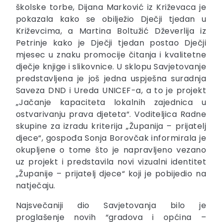
školske torbe, Dijana Marković iz Križevaca je
pokazala kako se obilježio Dječji tjedan u
Križevcima, a Martina Boltužić Dževerlija iz
Petrinje kako je Dječji tjedan postao Dječji
mjesec u znaku promocije čitanja i kvalitetne
dječje knjige i slikovnice. U sklopu Savjetovanje
predstavljena je još jedna uspješna suradnja
Saveza DND i Ureda UNICEF-a, a to je projekt
„Jačanje kapaciteta lokalnih zajednica u
ostvarivanju prava djeteta“. Voditeljica Radne
skupine za izradu kriterija „Županija – prijatelj
djece“, gospođa Sonja Borovčak informirala je
okupljene o tome što je napravljeno vezano
uz projekt i predstavila novi vizualni identitet
„Županije – prijatelj djece“ koji je pobijedio na
natječaju.
Najsvečaniji dio Savjetovanja bilo je
proglašenje novih “gradova i općina –