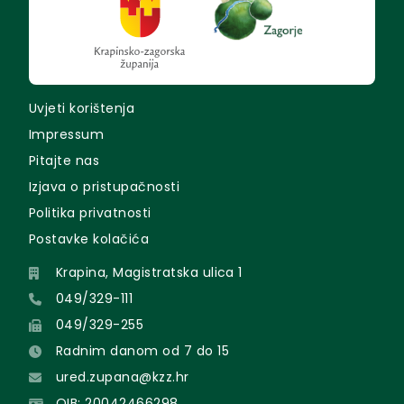
Uvjeti korištenja
Impressum
Pitajte nas
Izjava o pristupačnosti
Politika privatnosti
Postavke kolačića
Krapina, Magistratska ulica 1
049/329-111
049/329-255
Radnim danom od 7 do 15
ured.zupana@kzz.hr
OIB: 20042466298