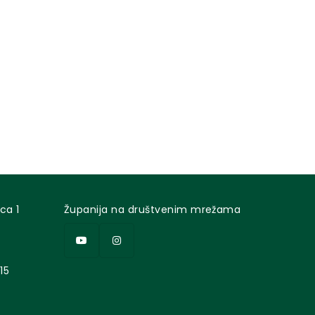
ca 1
Županija na društvenim mrežama
15