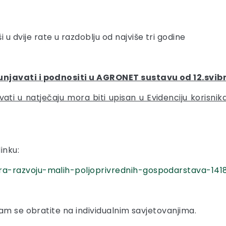
i u dvije rate u razdoblju od najviše tri godine
javati i podnositi u AGRONET sustavu od 12.svibnj
ti u natječaju mora biti upisan u Evidenciju korisnika
inku:
a-razvoju-malih-poljoprivrednih-gospodarstava-141
am se obratite na individualnim savjetovanjima.