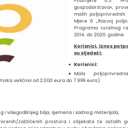
Podmjere 6.3. »Po
gospodarstava«, prove
malih poljoprivredni
Mjere 6 „Razvoj poljo
Programa ruralnog ra
2014. do 2020. godine.
Korisnici, iznos potp
su sljedeći:
Korisnici:
Mala poljoprivred
ska veličina od 2.000 eura do 7.999 eura)
 i višegodišnjeg bilja, sjemena i sadnog materijala,
vorenih/zaštićenih prostora i objekata te ostalih g