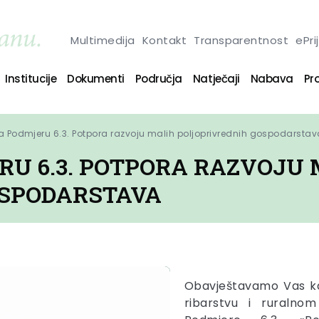
Multimedija
Kontakt
Transparentnost
ePri
Institucije
Dokumenti
Područja
Natječaji
Nabava
Pro
za Podmjeru 6.3. Potpora razvoju malih poljoprivrednih gospodarstav
RU 6.3. POTPORA RAZVOJU
OSPODARSTAVA
Obavještavamo Vas kak
ribarstvu i ruralno