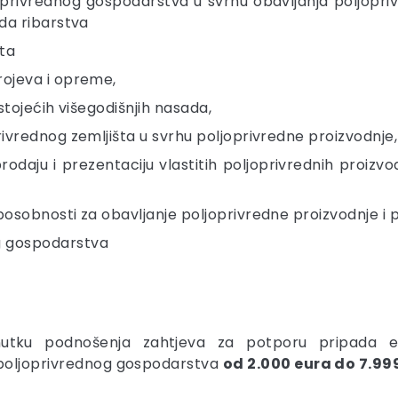
oprivrednog gospodarstva u svrhu obavljanja poljopriv
oda ribarstva
šta
rojeva i opreme,
ostojećih višegodišnjih nasada,
rivrednog zemljišta u svrhu poljoprivredne proizvodnje,
odaju i prezentaciju vlastitih poljoprivrednih proizvo
posobnosti za obavljanje poljoprivredne proizvodnje i p
g gospodarstva
nutku podnošenja zahtjeva za potporu pripada e
oljoprivrednog gospodarstva
od 2.000 eura do 7.99