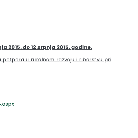
a 2015. do 12.srpnja 2015. godine.
 potpora u ruralnom razvoju i ribarstvu pri
8.aspx