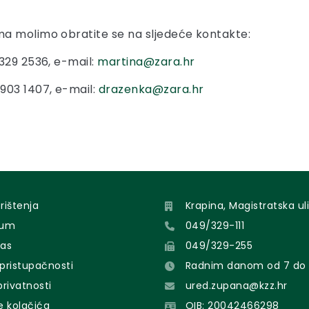
ma molimo obratite se na sljedeće kontakte:
/329 2536, e-mail:
martina@zara.hr
/903 1407, e-mail:
drazenka@zara.hr
orištenja
Krapina, Magistratska uli
sum
049/329-111
nas
049/329-255
 pristupačnosti
Radnim danom od 7 do 
 privatnosti
ured.zupana@kzz.hr
e kolačića
OIB: 20042466298