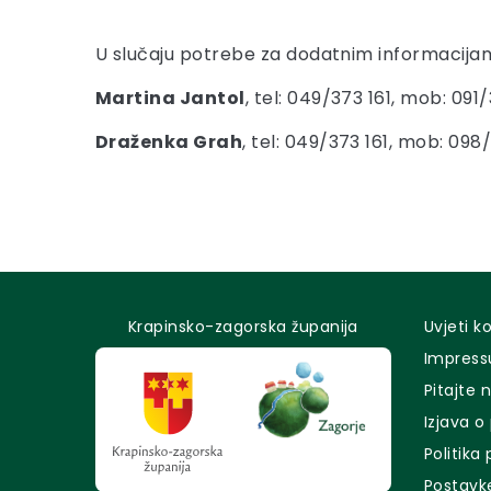
U slučaju potrebe za dodatnim informacija
Martina Jantol
, tel: 049/373 161, mob: 091
Draženka Grah
, tel: 049/373 161, mob: 098
Krapinsko-zagorska županija
Uvjeti k
Impres
Pitajte 
Izjava o
Politika
Postavk