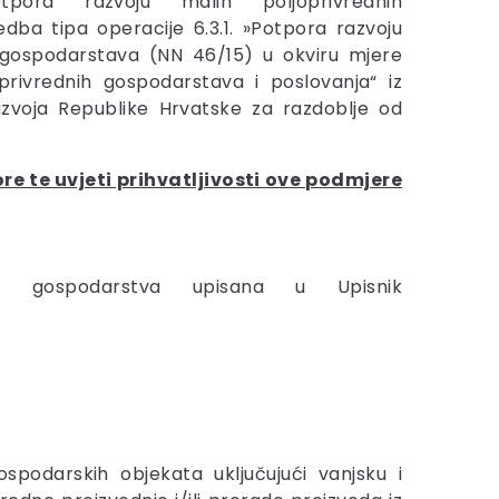
tpora razvoju malih poljoprivrednih
dba tipa operacije 6.3.1. »Potpora razvoju
h gospodarstava (NN 46/15) u okviru mjere
privrednih gospodarstava i poslovanja“ iz
zvoja Republike Hrvatske za razdoblje od
ore te uvjeti prihvatljivosti ove podmjere
na gospodarstva upisana u Upisnik
ospodarskih objekata uključujući vanjsku i