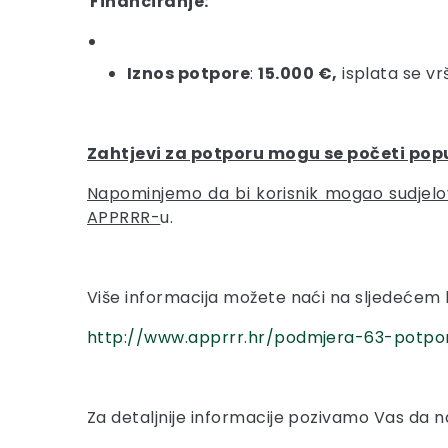
Financiranje:
Iznos potpore
:
15.000 €,
isplata se vrš
Zahtjevi za potporu mogu se početi popun
Napominjemo da bi korisnik mogao sudjelova
APPRRR-
u.
Više informacija možete naći na sljedećem l
http://www.apprrr.hr/podmjera-63-potpor
Za detaljnije informacije pozivamo Vas da n