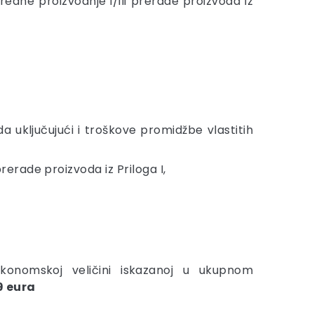
redne proizvodnje i/ili prerade proizvoda iz
da uključujući i troškove promidžbe vlastitih
rerade proizvoda iz Priloga I,
konomskoj veličini iskazanoj u ukupnom
9 eura