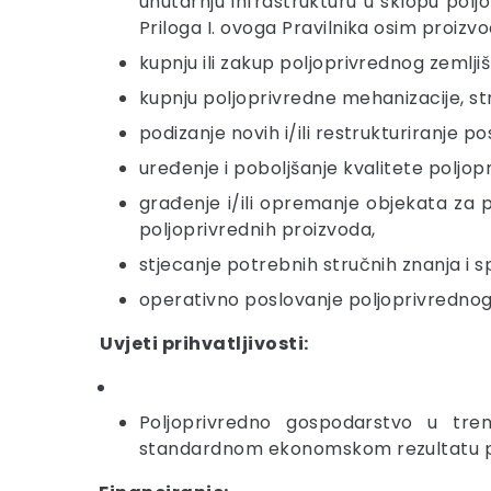
unutarnju infrastrukturu u sklopu polj
Priloga I. ovoga Pravilnika osim proizv
kupnju ili zakup poljoprivrednog zemlji
kupnju poljoprivredne mehanizacije, st
podizanje novih i/ili restrukturiranje p
uređenje i poboljšanje kvalitete poljop
građenje i/ili opremanje objekata za pr
poljoprivrednih proizvoda,
stjecanje potrebnih stručnih znanja i s
operativno poslovanje poljoprivredno
Uvjeti prihvatljivosti:
Poljoprivredno gospodarstvo u tre
standardnom ekonomskom rezultatu p