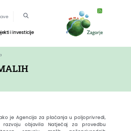
jave
jekti i investicije
a
 MALIH
o je Agencija za plaćanja u poljoprivredi,
m razvoju objavila Natječaj za provedbu