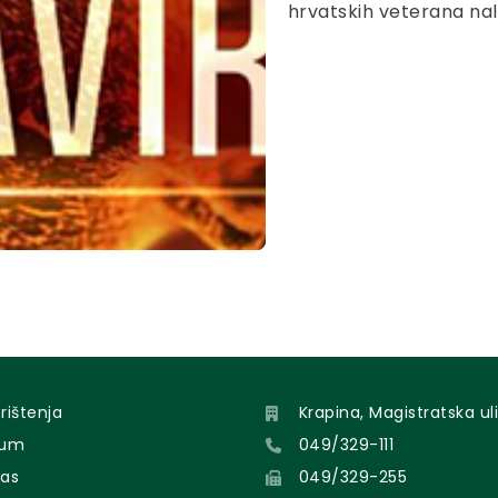
hrvatskih veterana na
orištenja
Krapina, Magistratska uli
sum
049/329-111
nas
049/329-255