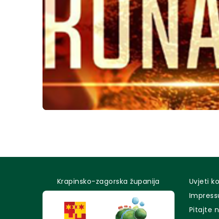
Krapinsko-zagorska županija
Uvjeti k
Impres
Pitajte 