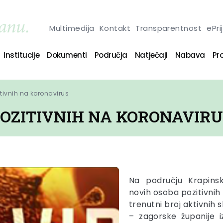
Multimedija
Kontakt
Transparentnost
ePri
Institucije
Dokumenti
Područja
Natječaji
Nabava
Pro
ivnih na koronavirus
OZITIVNIH NA KORONAVIR
Na području Krapins
novih osoba pozitivnih
trenutni broj aktivnih
– zagorske županije 