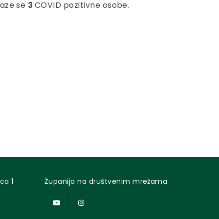
laze se
3
COVID pozitivne osobe.
ca 1
Županija na društvenim mrežama