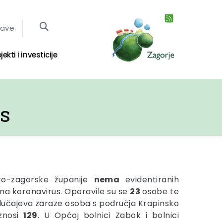
jave
jekti i investicije
US
ko-zagorske županije
nema
evidentiranih
 na koronavirus. Oporavile su se
23
osobe te
 slučajeva zaraze osoba s područja Krapinsko
iznosi
129
. U Općoj bolnici Zabok i bolnici