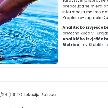
zdravstveno ispravne 
preporuča se mjera pr
informacija molimo obr
Krapinsko-zagorske župa
Analitičko izvješće br
privatna kuća vl. Kraja
Analitičko izvješće b
Bistrica
, Laz Stubički, 
/24 (116117) Lokacija: Selnica