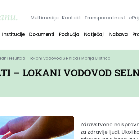
Multimedija
Kontakt
Transparentnost
ePri
Institucije
Dokumenti
Područja
Natječaji
Nabava
Pro
dni rezultati – lokani vodovod Selnica i Marija Bistrica
I – LOKANI VODOVOD SELN
Zdravstveno neispravna
za zdravlje ljudi. Uko