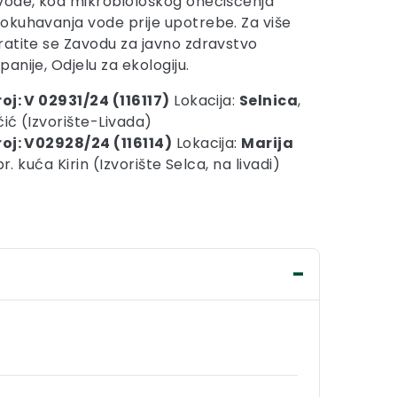
vode, kod mikrobiološkog onečišćenja
okuhavanja vode prije upotrebe. Za više
atite se Zavodu za javno zdravstvo
nije, Odjelu za ekologiju.
oj: V 02931/24 (116117)
Lokacija:
Selnica
,
čić (Izvorište-Livada)
roj: V02928/24 (116114)
Lokacija:
Marija
pr. kuća Kirin (Izvorište Selca, na livadi)