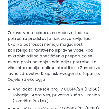
Zdravstveno neispravna voda za ljudsku
potrošnju predstavlja rizik za zdravlje ljudi.
Ukoliko potrošači nemaju mogućnost
korištenja zdravstveno ispravne vode, kod
mikrobiološkog onečišćenja preporuča se
mjera prokuhavanja vode prije upotrebe. Za
više informacija molimo obratite se Zavodu za
javno zdravstvo Krapinsko-zagorske županije,
Odjelu za ekologiju.
Analitičko izvješće broj: V 00614/24 (112168)
Lokacija: Stara Ves, privatna kuća vl. Poslon
(Izvorište Pukljak)
Analitičko izvješće broj: V 00603/24 (112151)