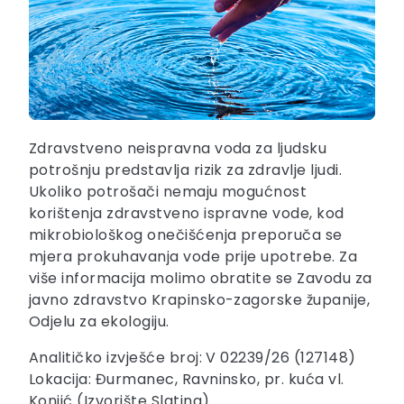
Zdravstveno neispravna voda za ljudsku
potrošnju predstavlja rizik za zdravlje ljudi.
Ukoliko potrošači nemaju mogućnost
korištenja zdravstveno ispravne vode, kod
mikrobiološkog onečišćenja preporuča se
mjera prokuhavanja vode prije upotrebe. Za
više informacija molimo obratite se Zavodu za
javno zdravstvo Krapinsko-zagorske županije,
Odjelu za ekologiju.
Analitičko izvješće broj: V 02239/26 (127148)
Lokacija: Đurmanec, Ravninsko, pr. kuća vl.
Konjić (Izvorište Slatina)