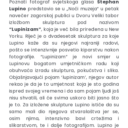
Poznati fotograf svjetskoga glasa
Stephan
Lupino
predstavio se u „Noći muzeja“ u petak
navečer zagorskoj publici u Dvoru Veliki tabor
izložbom skulptura pod nazivom
“Lupinizam”
, koja je već bila priređena u New
Yorku. Riječ je o dvadesetak skulptura za koje
Lupino kaže da su njegovi najraniji radovi,
pošto se intenzivnije posvetio kiparstvu nakon
fotografije. “Lupinizam” je novi smjer u
Lupinovu bogatom umjetničkom radu koji
obuhvaća izradu skulptura, pokućstva i slika.
Objašnjavajući pojam ‘lupinizam’, njegov autor
rekao je da je to umjetnost koja je sto godina
ispred svojeg vremena i da sam pojam ljudi još
nisu shvatili, ali će svima uskoro biti jasno što
je to. Za izložene skulpture Lupino ističe da su
samo mali dio njegova stvaralaštva jer se,
osim njima, intenzivno bavi crtežima i
slikarstvom, te i dalje fotografijom. Lupino je