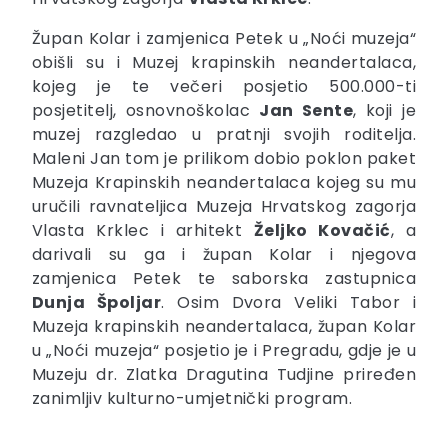
Župan Kolar i zamjenica Petek u „Noći muzeja“
obišli su i Muzej krapinskih neandertalaca,
kojeg je te večeri posjetio 500.000-ti
posjetitelj, osnovnoškolac
Jan Sente
, koji je
muzej razgledao u pratnji svojih roditelja.
Maleni Jan tom je prilikom dobio poklon paket
Muzeja Krapinskih neandertalaca kojeg su mu
uručili ravnateljica Muzeja Hrvatskog zagorja
Vlasta Krklec i arhitekt
Željko Kovačić
, a
darivali su ga i župan Kolar i njegova
zamjenica Petek te saborska zastupnica
Dunja Špoljar
. Osim Dvora Veliki Tabor i
Muzeja krapinskih neandertalaca, župan Kolar
u „Noći muzeja“ posjetio je i Pregradu, gdje je u
Muzeju dr. Zlatka Dragutina Tudjine priređen
zanimljiv kulturno-umjetnički program.