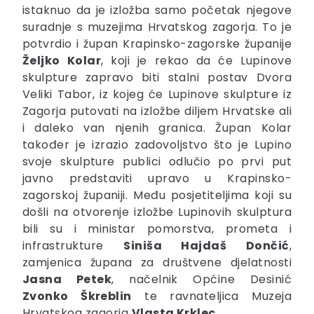
istaknuo da je izložba samo početak njegove
suradnje s muzejima Hrvatskog zagorja. To je
potvrdio i župan Krapinsko-zagorske županije
Željko Kolar
, koji je rekao da će Lupinove
skulpture zapravo biti stalni postav Dvora
Veliki Tabor, iz kojeg će Lupinove skulpture iz
Zagorja putovati na izložbe diljem Hrvatske ali
i daleko van njenih granica. Župan Kolar
također je izrazio zadovoljstvo što je Lupino
svoje skulpture publici odlučio po prvi put
javno predstaviti upravo u Krapinsko-
zagorskoj županiji. Među posjetiteljima koji su
došli na otvorenje izložbe Lupinovih skulptura
bili su i ministar pomorstva, prometa i
infrastrukture
Siniša Hajdaš Dončić
,
zamjenica župana za društvene djelatnosti
Jasna Petek
, načelnik Općine Desinić
Zvonko Škreblin
te ravnateljica Muzeja
Hrvatskog zagorja
Vlasta Krklec
.