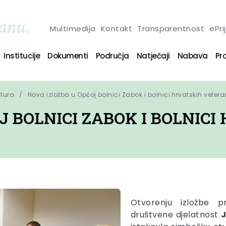
Multimedija
Kontakt
Transparentnost
ePri
Institucije
Dokumenti
Područja
Natječaji
Nabava
Pro
ltura
Nova izložba u Općoj bolnici Zabok i bolnici hrvatskih veter
J BOLNICI ZABOK I BOLNICI
Otvorenju izložbe p
društvene djelatnost