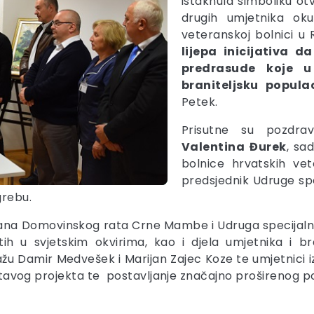
istaknula simboliku otv
drugih umjetnika oku
veteranskoj bolnici u R
lijepa inicijativa 
predrasude koje u 
braniteljsku populac
Petek.
Prisutne su pozdrav
Valentina
Đurek
, sa
bolnice hrvatskih v
predsjednik Udruge sp
grebu.
rana Domovinskog rata Crne Mambe i Udruga specijalne 
ih u svjetskim okvirima, kao i djela umjetnika i br
lažu Damir Medvešek i Marijan Zajec Koze te umjetnici 
 čitavog projekta te postavljanje značajno proširenog 