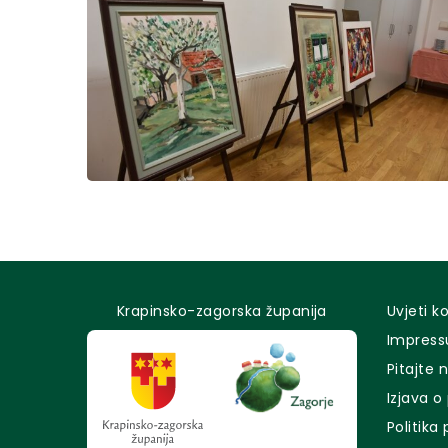
Krapinsko-zagorska županija
Uvjeti k
Impres
Pitajte 
Izjava o
Politika