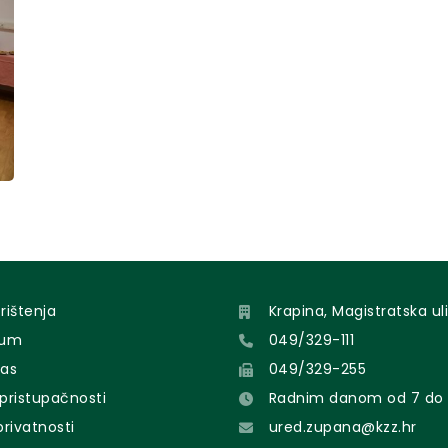
orištenja
Krapina, Magistratska uli
sum
049/329-111
nas
049/329-255
 pristupačnosti
Radnim danom od 7 do 
 privatnosti
ured.zupana@kzz.hr