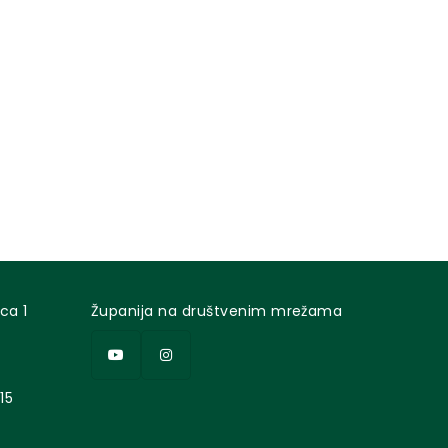
ca 1
Županija na društvenim mrežama
15