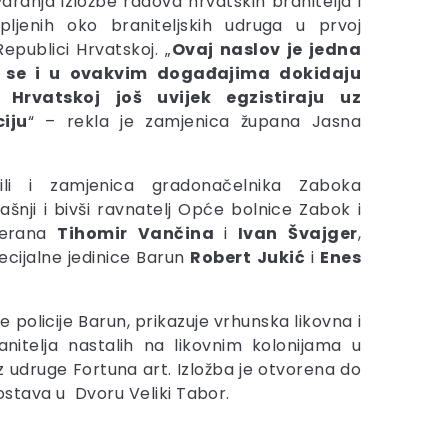
aranja izložbe radova hrvatskih branitelja i
pljenih oko braniteljskih udruga u prvoj
epublici Hrvatskoj. „
Ovaj naslov je jedna
da se i u ovakvim događajima dokidaju
Hrvatskoj još uvijek egzistiraju uz
iju
“ – rekla je zamjenica župana Jasna
ili i zamjenica gradonačelnika Zaboka
dašnji i bivši ravnatelj Opće bolnice Zabok i
eterana
Tihomir
Vančina
i
Ivan
Švajger
,
ecijalne jedinice Barun
Robert
Jukić
i
Enes
policije Barun, prikazuje vrhunska likovna i
anitelja nastalih na likovnim kolonijama u
iz udruge Fortuna art. Izložba je otvorena do
postava u Dvoru Veliki Tabor.