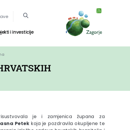
jave
jekti i investicije
ana
 HRVATSKIH
risustvovala je i zamjenica župana za
Jasna Petek
koja je pozdravila okupljene te