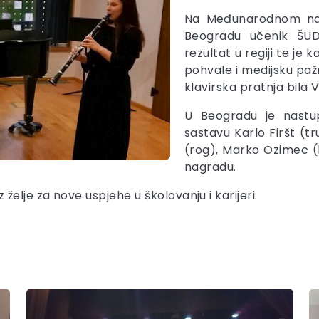
Na Međunarodnom natj
Beogradu učenik Š
rezultat u regiji te je 
pohvale i medijsku pažn
klavirska pratnja bila 
U Beogradu je nastu
sastavu Karlo Firšt (t
(rog), Marko Ozimec (b
nagradu.
elje za nove uspjehe u školovanju i karijeri.