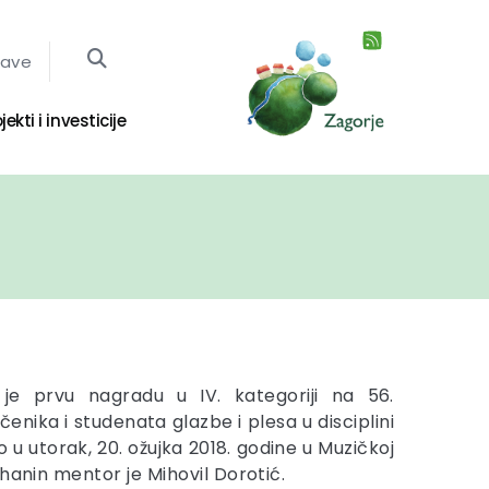
jave
jekti i investicije
 je prvu nagradu u IV. kategoriji na 56.
nika i studenata glazbe i plesa u disciplini
o u utorak, 20. ožujka 2018. godine u Muzičkoj
hanin mentor je Mihovil Dorotić.