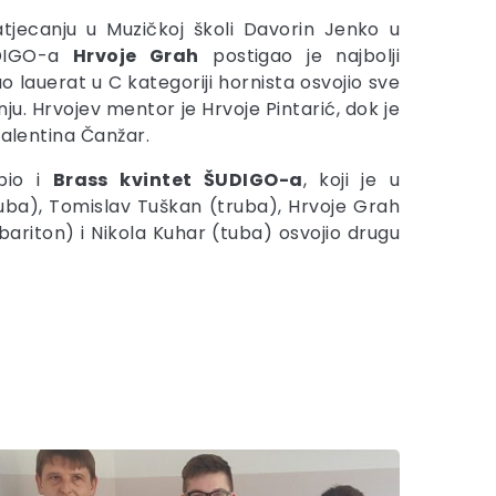
ecanju u Muzičkoj školi Davorin Jenko u
UDIGO-a
Hrvoje Grah
postigao je najbolji
kao lauerat u C kategoriji hornista osvojio sve
ju. Hrvojev mentor je Hrvoje Pintarić, dok je
Valentina Čanžar.
pio i
Brass kvintet ŠUDIGO-a
, koji je u
ruba), Tomislav Tuškan (truba), Hrvoje Grah
ariton) i Nikola Kuhar (tuba) osvojio drugu