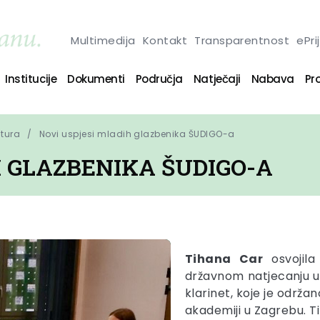
Multimedija
Kontakt
Transparentnost
ePri
Institucije
Dokumenti
Područja
Natječaji
Nabava
Pro
ltura
Novi uspjesi mladih glazbenika ŠUDIGO-a
H GLAZBENIKA ŠUDIGO-A
Tihana Car
osvojila
državnom natjecanju uče
klarinet, koje je održan
akademiji u Zagrebu. Ti