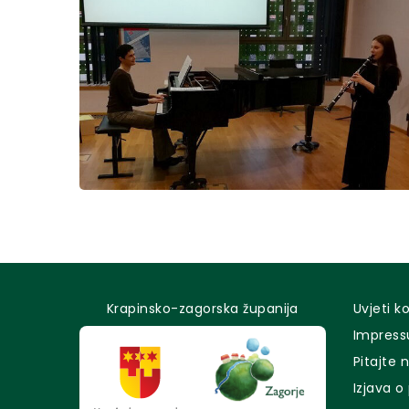
Krapinsko-zagorska županija
Uvjeti k
Impres
Pitajte 
Izjava o