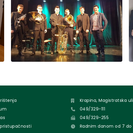
orištenja
Krapina, Magistratska uli
sum
049/329-111
nas
049/329-255
 pristupačnosti
Radnim danom od 7 do 