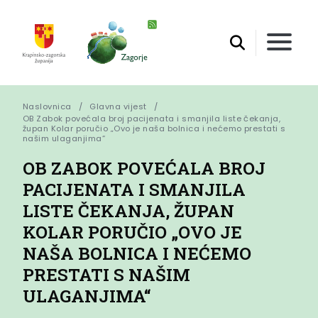
Naslovnica
Glavna vijest
OB Zabok povećala broj pacijenata i smanjila liste čekanja, 
župan Kolar poručio „Ovo je naša bolnica i nećemo prestati s 
našim ulaganjima“
OB ZABOK POVEĆALA BROJ
PACIJENATA I SMANJILA
LISTE ČEKANJA, ŽUPAN
KOLAR PORUČIO „OVO JE
NAŠA BOLNICA I NEĆEMO
PRESTATI S NAŠIM
ULAGANJIMA“