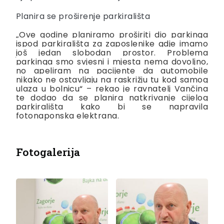
Planira se proširenje parkirališta
„Ove godine planiramo proširiti dio parkinga
ispod parkirališta za zaposlenike gdje imamo
još jedan slobodan prostor. Problema
parkinga smo svjesni i mjesta nema dovoljno,
no apeliram na pacijente da automobile
nikako ne ostavljaju na raskrižju tu kod samog
ulaza u bolnicu“ – rekao je ravnatelj Vančina
te dodao da se planira natkrivanje cijelog
parkirališta kako bi se napravila
fotonaponska elektrana.
Fotogalerija