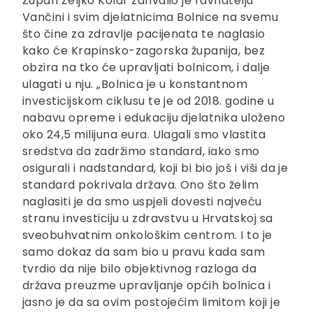
Župan Željko Kolar zahvalio je ravnatelju
Vančini i svim djelatnicima Bolnice na svemu
što čine za zdravlje pacijenata te naglasio
kako će Krapinsko-zagorska županija, bez
obzira na tko će upravljati bolnicom, i dalje
ulagati u nju. „Bolnica je u konstantnom
investicijskom ciklusu te je od 2018. godine u
nabavu opreme i edukaciju djelatnika uloženo
oko 24,5 milijuna eura. Ulagali smo vlastita
sredstva da zadržimo standard, iako smo
osigurali i nadstandard, koji bi bio još i viši da je
standard pokrivala država. Ono što želim
naglasiti je da smo uspjeli dovesti najveću
stranu investiciju u zdravstvu u Hrvatskoj sa
sveobuhvatnim onkološkim centrom. I to je
samo dokaz da sam bio u pravu kada sam
tvrdio da nije bilo objektivnog razloga da
država preuzme upravljanje općih bolnica i
jasno je da sa ovim postojećim limitom koji je