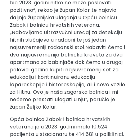
bio 2023. godini nitko ne može poslovati
pozitivno“, rekao je župan Kolar te najavio
daljnja županijska ulaganja u Opću bolnicu
Zabok i bolnicu hrvatskih veterana.
„Nabavljamo ultrazvučni uređaj za detekciju
hitnih slučajeva u rađaoni te još jedan
najsuvremeniji rađaonski stol.Nabaviti ćemo i
dva najsuvremenija bolnička kreveta za dva
apartmana za babinjače dok ćemo u drugoj
polovici godine kupiti najsuvremeniji set za
edukaciju i kontinuiranu edukaciju
laparoskopije i histeroskopije, ali i novo vozilo
za Hitnu. Ovo je naša zagorska bolnica i mi
nećemo prestati ulagati u nju“, poručio je
župan Željko Kolar.
Opća bolnica Zabok i bolnica hrvatskih
veterana je u 2023. godini imala 10.524
pacijenta u stacionaru te 414.681 u poliklinici.