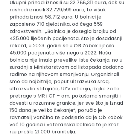
Ukupni prihodi iznosili su 32.788,311 eura, dok su
rashodi iznosili 32.729,599 eura, te višak
prihoda iznosi 58.712 eura. U bolnici je
zaposleno 710 djelatnika, od čega 559
zdravstvenih. „Bolnica je dosegla brojku od
425.000 liječenih pacijenata, što je dosadašnji
rekord, u 2023. godini se u OB Zabok liječilo
45.000 pacijenata više nego u 2022. Naša
bolnica nije imala prevelike liste čekanja, no u
suradnji s Ministarstvom od listopada dodatno
radimo na njihovom smanjivanju. Organizirali
smo da najbitnije, poput ultrazvuka srca,
ultrazvuka štitnjače, UZV arterija, dojke za te
pretrage s MR i CT – om, pokušamo smanjiti i
dovesti u razumne granice, jer sve što je iznad
150 dana je veliko čekanje“, poručio je
ravnatelj Vančina te podsjetio da je Ob Zabok
već 10 godina i veteranska bolnica te je kroz
nju prošlo 21.000 branitelja.