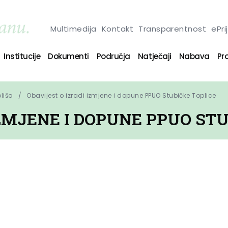
Multimedija
Kontakt
Transparentnost
ePri
Institucije
Dokumenti
Područja
Natječaji
Nabava
Pro
oliša
Obavijest o izradi izmjene i dopune PPUO Stubičke Toplice
IZMJENE I DOPUNE PPUO ST