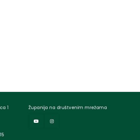
ca 1
Županija na društvenim mrežama
15