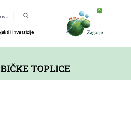
jave
jekti i investicije
UBIČKE TOPLICE