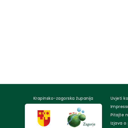
Krapinsko-zagorska županija
Uvjeti k
Impres
Pitajte 
Izjava o