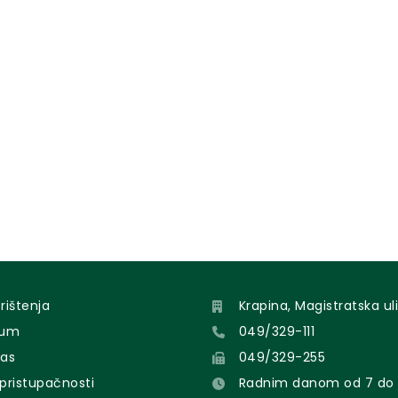
orištenja
Krapina, Magistratska uli
sum
049/329-111
nas
049/329-255
 pristupačnosti
Radnim danom od 7 do 