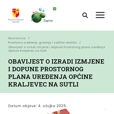
Naslovnica
Prostorno uređenje, gradnja i zaštita okoliša
Obavijest o izradi izmjene i dopune Prostornog plana uređenja 
Općine Kraljevec na Sutli
OBAVIJEST O IZRADI IZMJENE
I DOPUNE PROSTORNOG
PLANA UREĐENJA OPĆINE
KRALJEVEC NA SUTLI
Datum objave: 4. ožujka 2025.