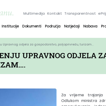
Multimedija
Kontakt
Transparentnost
ePri
Institucije
Dokumenti
Područja
Natječaji
Nabava
Pro
nju Upravnog odjela za gospodarstvo, poljoprivredu, turizam….
JENJU UPRAVNOG ODJELA Z
IZAM….
Za vrijeme trajanja
Odlukom ministra zdra