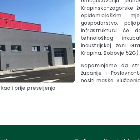
omogućavanja jedno
Krapinsko-zagorske ž
epidemiološkim mj
gospodarstvo, poljo
infrastrukturu će d
tehnološkog inkub
industrijskoj zoni G
Krapina, Bobovje 52G).
Napominjemo da str
županije i Poslovno
nositi maske. Služben
ao i prije preseljenja.