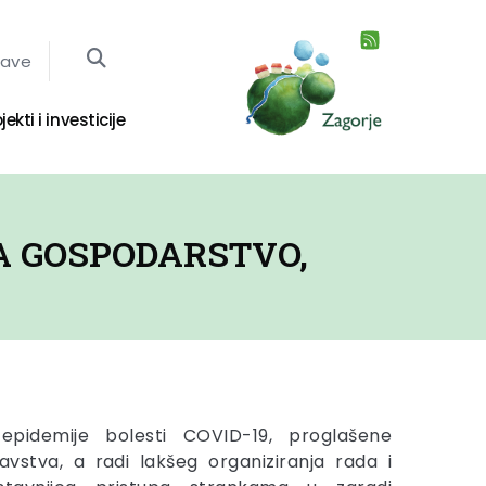
jave
jekti i investicije
A GOSPODARSTVO,
 epidemije bolesti COVID-19, proglašene
vstva, a radi lakšeg organiziranja rada i