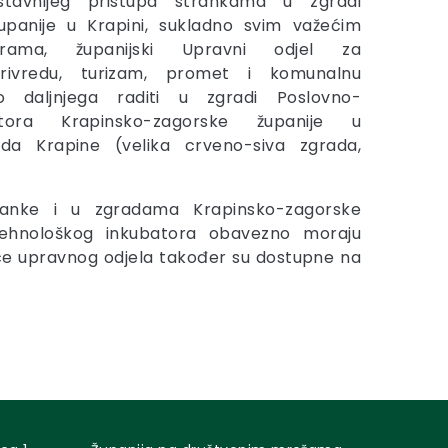
stavnijeg pristupa strankama u zgradi
upanije u Krapini, sukladno svim važećim
erama, županijski Upravni odjel za
privredu, turizam, promet i komunalnu
o daljnjega raditi u zgradi Poslovno-
atora Krapinsko-zagorske županije u
rada Krapine (velika crveno-siva zgrada,
anke i u zgradama Krapinsko-zagorske
-tehnološkog inkubatora obavezno moraju
ice upravnog odjela također su dostupne na