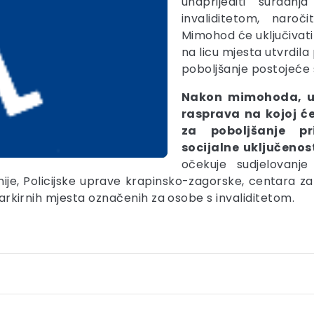
unaprijediti suradn
invaliditetom, naroč
Mimohod će uključivati o
na licu mjesta utvrdila
poboljšanje postojeće s
Nakon mimohoda, u 
rasprava na kojoj ć
za poboljšanje p
socijalne uključenos
očekuje sudjelovanj
e, Policijske uprave krapinsko-zagorske, centara za s
 parkirnih mjesta označenih za osobe s invaliditetom.