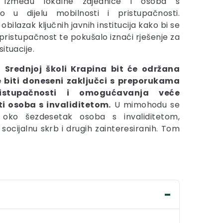
ja između lokalne zajednice i osoba s
ito u dijelu mobilnosti i pristupačnosti.
bilazak ključnih javnih institucija kako bi se
 pristupačnost te pokušalo iznaći rješenje za
ituacije.
Srednjoj školi Krapina bit će održana
e biti doneseni zaključci s preporukama
ristupačnosti i omogućavanja veće
ti osoba s invaliditetom.
U mimohodu se
e oko šezdesetak osoba s invaliditetom,
ocijalnu skrb i drugih zainteresiranih. Tom