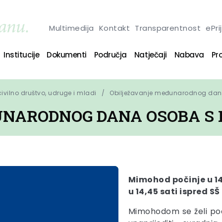
Multimedija
Kontakt
Transparentnost
ePri
Institucije
Dokumenti
Područja
Natječaji
Nabava
Pro
 civilno društvo, udruge i mladi
Obilježavanje međunarodnog dana
NARODNOG DANA OSOBA S 
Mimohod počinje u 14
u 14,45 sati ispred SŠ
Mimohodom se želi pod