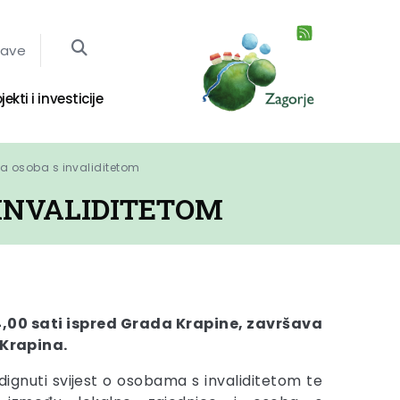
jave
jekti i investicije
 osoba s invaliditetom
INVALIDITETOM
,00 sati ispred Grada Krapine, završava
 Krapina.
ignuti svijest o osobama s invaliditetom te