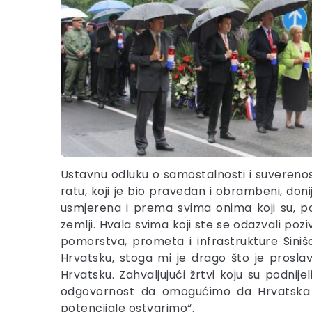
Ustavnu odluku o samostalnosti i suvereno
ratu, koji je bio pravedan i obrambeni, do
usmjerena i prema svima onima koji su, polož
zemlji. Hvala svima koji ste se odazvali po
pomorstva, prometa i infrastrukture Siniš
Hrvatsku, stoga mi je drago što je prosla
Hrvatsku. Zahvaljujući žrtvi koju su podni
odgovornost da omogućimo da Hrvatska 
potencijale ostvarimo“.