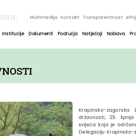
Multimedija
Kontakt
Transparentnost
ePri
Institucije
Dokumenti
Područja
Natječaji
Nabava
Pro
VNOSTI
Krapinsko-zagorska 
državnosti, 25. lipnj
svijeća koja je održa
Delegaciju Krapinsko-z