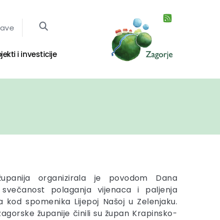
jave
jekti i investicije
županija organizirala je povodom Dana
a svečanost polaganja vijenaca i paljenja
na kod spomenika Lijepoj Našoj u Zelenjaku.
agorske županije činili su župan Krapinsko-