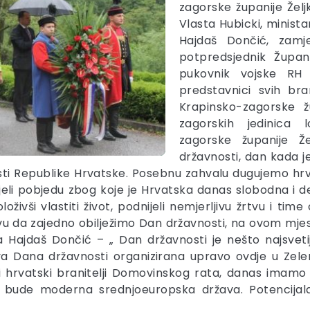
zagorske županije Želj
Vlasta Hubicki, minist
Hajdaš Dončić, zam
potpredsjednik Župan
pukovnik vojske RH 
predstavnici svih bra
Krapinsko-zagorske ž
zagorskih jedinica
zagorske županije Ž
državnosti, dan kada je
sti Republike Hrvatske. Posebnu zahvalu dugujemo hrv
nijeli pobjedu zbog koje je Hrvatska danas slobodna i
ivši vlastiti život, podnijeli nemjerljivu žrtvu i tim
zivu da zajedno obilježimo Dan državnosti, na ovom mje
a Hajdaš Dončić – „ Dan državnosti je nešto najsveti
va Dana državnosti organizirana upravo ovdje u Zele
jeli hrvatski branitelji Domovinskog rata, danas imam
bude moderna srednjoeuropska država. Potencijal