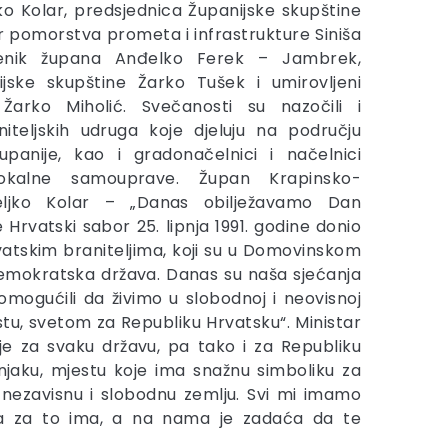
ko Kolar, predsjednica Županijske skupštine
ar pomorstva prometa i infrastrukture Siniša
jenik župana Anđelko Ferek – Jambrek,
ijske skupštine Žarko Tušek i umirovljeni
Žarko Miholić. Svečanosti su nazočili i
niteljskih udruga koje djeluju na području
upanije, kao i gradonačelnici i načelnici
 lokalne samouprave. Župan Krapinsko-
eljko Kolar – „Danas obilježavamo Dan
 Hrvatski sabor 25. lipnja 1991. godine donio
atskim braniteljima, koji su u Domovinskom
 demokratska država. Danas su naša sjećanja
e omogućili da živimo u slobodnoj i neovisnoj
stu, svetom za Republiku Hrvatsku“. Ministar
je za svaku državu, pa tako i za Republiku
njaku, mjestu koje ima snažnu simboliku za
o nezavisnu i slobodnu zemlju. Svi mi imamo
a za to ima, a na nama je zadaća da te