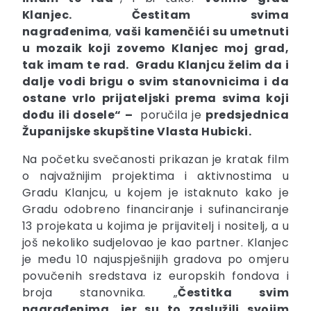
Klanjec. Čestitam svima
nagrađenima
,
vaši kamenčići su umetnuti
u mozaik
koji zovemo Klanjec moj grad,
tak imam te rad.
Gradu Klanjcu želim da i
dalje vodi brigu o svim stanovnicima i da
ostane vrlo prijateljski prema svima koji
dođu ili dosele“ –
poručila je
predsjednica
Županijske skupštine Vlasta Hubicki.
Na početku svečanosti prikazan je kratak film
o najvažnijim projektima i aktivnostima u
Gradu Klanjcu, u kojem je istaknuto kako je
Gradu odobreno financiranje i sufinanciranje
13 projekata u kojima je prijavitelj i nositelj, a u
još nekoliko sudjelovao je kao partner. Klanjec
je među 10 najuspješnijih gradova po omjeru
povučenih sredstava iz europskih fondova i
broja stanovnika. „
Čestitka svim
nagrađenima, jer su to zaslužili svojim