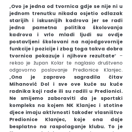
„
Ovo je jedna od tvornica gdje se nije ni u
jednom trenutku nikada osjetio odlazak
starijih i iskusnijih kadrova jer se radi
jedna pametna politika školovanja
kadrova i vrlo mladi ljudi su ovdje
postavljeni školovani na najodgovornije
funkcije i pozicije i zbog toga takva dobra
tvornica pokazuje i njihove rezultate
“ –
rekao je župan Kolar te naglasio društveno
odgovorno poslovanje Predionice Klanjec.
„
Ona je zapravo sagradila čitav
Mihanović Dol i sve ove kuće su kuće
radnika koji rade ili su radili u Predionici.
Ne smijemo zaboraviti da je sportski
kompleks na kojem NK Klanjec i stotine
djece imaju aktivnosti također vlasništvo
Predionice Klanjec, koje ona daje
besplatno na raspolaganje klubu. To je