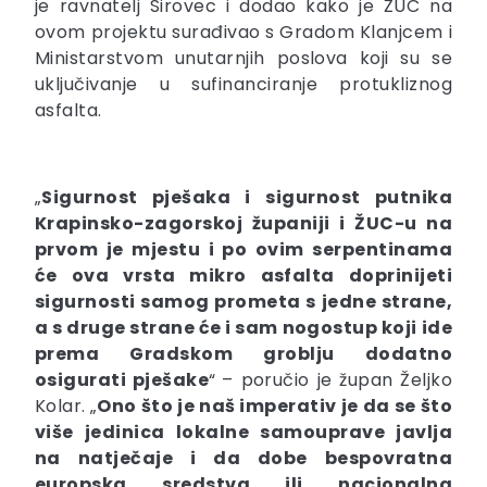
je ravnatelj Sirovec i dodao kako je ŽUC na
ovom projektu surađivao s Gradom Klanjcem i
Ministarstvom unutarnjih poslova koji su se
uključivanje u sufinanciranje protukliznog
asfalta.
„
Sigurnost pješaka i sigurnost putnika
Krapinsko-zagorskoj županiji i ŽUC-u na
prvom je mjestu i po ovim serpentinama
će ova vrsta mikro asfalta doprinijeti
sigurnosti samog prometa s jedne strane,
a s druge strane će i sam nogostup koji ide
prema Gradskom groblju dodatno
osigurati pješake
“
– poručio je župan Željko
Kolar.
„
Ono što je naš imperativ je da se što
više jedinica lokalne samouprave javlja
na natječaje i da dobe bespovratna
europska sredstva ili nacionalna