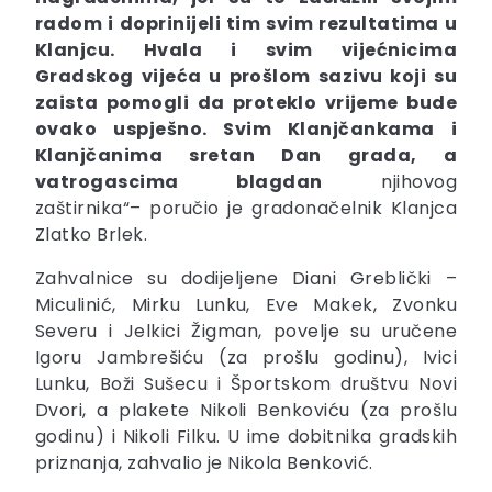
radom i doprinijeli tim svim rezultatima u
Klanjcu. Hvala i svim vijećnicima
Gradskog vijeća u prošlom sazivu koji su
zaista pomogli da proteklo vrijeme bude
ovako uspješno. Svim Klanjčankama i
Klanjčanima sretan Dan grada, a
vatrogascima blagdan
njihovog
zaštirnika“– poručio je gradonačelnik Klanjca
Zlatko Brlek.
Zahvalnice su dodijeljene Diani Greblički –
Miculinić, Mirku Lunku, Eve Makek, Zvonku
Severu i Jelkici Žigman, povelje su uručene
Igoru Jambrešiću (za prošlu godinu), Ivici
Lunku, Boži Sušecu i Športskom društvu Novi
Dvori, a plakete Nikoli Benkoviću (za prošlu
godinu) i Nikoli Filku. U ime dobitnika gradskih
priznanja, zahvalio je Nikola Benković.