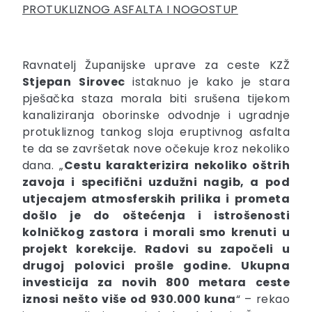
PROTUKLIZNOG ASFALTA I NOGOSTUP
Ravnatelj Županijske uprave za ceste KZŽ
Stjepan
Sirovec
istaknuo je kako je stara
pješačka staza morala biti srušena tijekom
kanaliziranja oborinske odvodnje i ugradnje
protukliznog tankog sloja eruptivnog asfalta
te da se završetak nove očekuje kroz nekoliko
dana. „
C
estu karakterizira nekoliko oštrih
zavoja i specifični uzdužni nagib, a pod
utjecajem atmosferskih prilika i prometa
došlo je do oštećenja i istrošenosti
kolničkog zastora i morali smo krenuti u
projekt korekcije. Radovi su započeli u
drugoj polovici prošle godine. Ukupna
investicija za novih 800 metara ceste
iznosi nešto više od 930.000 kuna
“ – rekao