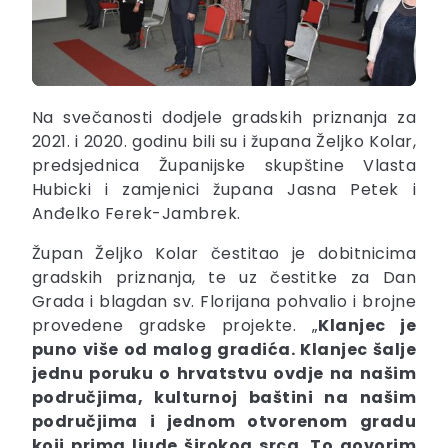
Na svečanosti dodjele gradskih priznanja za
2021. i 2020. godinu bili su i župana Željko Kolar,
predsjednica Županijske skupštine Vlasta
Hubicki i zamjenici župana Jasna Petek i
Anđelko Ferek-Jambrek.
Župan Željko Kolar čestitao je dobitnicima
gradskih priznanja, te uz čestitke za Dan
Grada i blagdan sv. Florijana pohvalio i brojne
provedene gradske projekte. „
Klanjec je
puno više od malog gradića. Klanjec šalje
jednu poruku o hrvatstvu ovdje na našim
područjima, kulturnoj baštini na našim
područjima i jednom otvorenom gradu
koji prima ljude širokog srca. To govorim