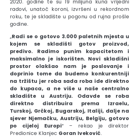
2020. godine te su 19 milijuna kuna vrijedni
radovi, unatoč koroni, izvršeni u rekordnom
roku, te je skladište u pogonu od rujna prošle
godine.
„
Radi se o gotovo 3.000 paletnih mjesta u
kojem se skladišti gotov proizvod,
predivo. Radimo punim kapacitetom i
maksimalno je iskorišten. Novi skladišni
prostor olakšao nam je poslovanje i
doprinio tome da budemo konkurentniji
na tržištu jer roba sada roba ide direktno
do kupaca, a ne više u naše centralno
skladište u Austriju. Odavde se roba
direktno distribuira prema Izraelu,
Turskoj, Grčkoj, Bugarskoj, Italiji, dalje na
sjever Njemačku, Austriju, Belgiju, gotovo
po cijeloj Europi
“ – rekao je direktor
Predionice Klanjec
Goran
Iveković
.