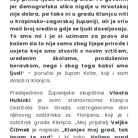
jer demografska slika nigdje u Hrvatskoj
nije dobra, pa tako ni u gradu Klanjcu niti
u Krapinsko-zagorskoj županiji, ali je vrlo
mali broj sredina gdje se ljudi doseljavaju.
To smo mi i ja si uzimam za pravo da
kažem da to nije samo zbog lijepe prirode i
uvjeta koje smo stvorili s novim vrtićem,
uređenim školama, produženim
boravkom, nego i zbog toga kakvi smo
ljudi
“ – poručio je župan Kolar, koji i sam
dolazi iz Klanjca.
Predsjednica Županijske skupštine
Vlasta
Hubicki
je svim stanovnicima Klanjca
čestitala Dan Grada, vatrogascima dan
njihovog zaštitnika sv. Florijana, koji je i
zaštitnik grada Klanjca. „Moj prijatelj
Veljko
Čižmek
je napisao
„Klanjec moj grad, tak
imam te rad”
, i bi tako.
Volimo grad