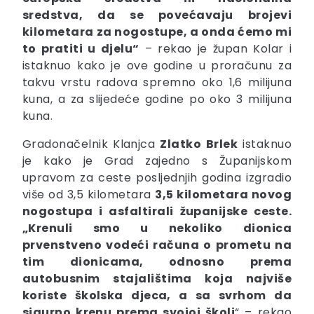
sredstva, da se povećavaju brojevi
kilometara za nogostupe, a onda ćemo mi
to pratiti u djelu“
– rekao je župan Kolar i
istaknuo kako je ove godine u proračunu za
takvu vrstu radova spremno oko 1,6 milijuna
kuna, a za slijedeće godine po oko 3 milijuna
kuna.
Gradonačelnik Klanjca
Zlatko
Brlek
istaknuo
je kako je Grad zajedno s Županijskom
upravom za ceste posljednjih godina izgradio
više od 3,5 kilometara
3,5 kilometara novog
nogostupa i asfaltirali županijske ceste.
„
Krenuli smo u nekoliko dionica
prvenstveno vodeći računa o prometu na
tim dionicama, odnosno prema
autobusnim stajalištima koja najviše
koriste školska djeca, a sa svrhom da
sigurno krenu prema svojoj školi
“ – rekao