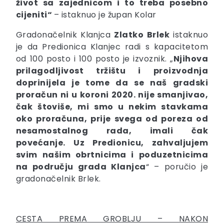
život sa zajednicom i to treba posebno
cijeniti“
– istaknuo je župan Kolar
Gradonačelnik Klanjca
Zlatko
Brlek
istaknuo
je da Predionica Klanjec radi s kapacitetom
od 100 posto i 100 posto je izvoznik. „
Njihova
prilagodljivost tržištu i proizvodnja
doprinijela je tome da se naš gradski
proračun ni u koroni 2020. nije smanjivao,
čak štoviše, mi smo u nekim stavkama
oko proračuna, prije svega od poreza od
nesamostalnog rada, imali čak
povećanje. Uz Predionicu, zahvaljujem
svim našim obrtnicima i poduzetnicima
na području grada Klanjca
“ – poručio je
gradonačelnik Brlek.
CESTA PREMA GROBLJU – NAKON