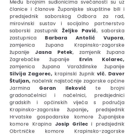
Među brojnim sudionicima svečanosti su uz
članice i članove Županijske skupštine bili i
predsjednik saborskog Odbora za rad,
mirovinski sustav i socijalno partnerstvo
saborski zastupnik
Željko
Pavić
, saborska
zastupnica
Barbara
Antolić
Vupora
,
zamjenica župana Krapinsko-zagorske
županije
Jasna
Petek
, zamjenik župana
Zagrebačke županije
Ervin Kolarec,
zamjenica župana Varaždinske županije
Silvija Zagorec,
krapinski župnik
vlč. Davor
Štuljan,
načelnik najistočnije zagorske općine
Jarmina
Goran Ileković
te brojni
gradonačelnici i načelnici, predsjednici
gradskih i općinskih vijeća s područja
Krapinsko-zagorske županije
,
predsjednik
Hrvatske gospodarske komore Županijske
komore Krapina
Josip Grilec
i predsjednik
Obrtničke komore Krapinsko-zagorske