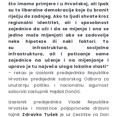
što imamo primjere i u Hrvatskoj, ali ipak
su to liberalne demokracije koje ću branit
riječju do zadnjeg. Ako to ljudi shvate kroz
regionalni identitet, ali i sposobnost
zajednice da uči i da se mijenja i ona se
jedino može mijenjati ako se zadovolje
neke hipoteze ili neki faktori. To
su
infrastruktura, socijalna
infrastruktura, ali i poticanje same
zajednice na učenje i na mijenjanje
i
upravo je tu najveća uloga lokalne vlasti“
– rekao je izaslanik predsjednika Republike
Hrvatske predsjednik saborskog Odbora za
unutarnju politiku i nacionalnu sigurnost
saborski zastupnik Hajdaš Dončić.
Izaslanik predsjednika Vlade Republike
Hrvatske i ministrice poljoprivrede državni
tajnik
Zdravko
Tušek
je uz čestitke za Dan