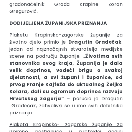
gradonačelnik Grada Krapine Zoran
Gregurović.
DODIJELJENA ŽUPANIJSKA PRIZNANJA
Plaketu Krapinsko-zagorske županije za
životno djelo primio je
Dragutin
Gradečak
,
jedan od najznačajnih stvaratelja medijske
scene na području županije. „
Životima svih
stanovnika ovog kraja, Županija je dala
velik doprinos, vodeći brigu o svakoj
djelatnosti, a svi župani i županice, od
prvog Franje Kajfeža do aktualnog Željka
Kolara, dali su ogroman doprinos razvoju
Hrvatskog zagorja“
– poručio je Dragutin
Gradečak, zahvalivši se u ime svih dobitnika
priznanja.
Plaketa Krapinsko- zagorske županije za
iznimno postignuće u protekloj godini