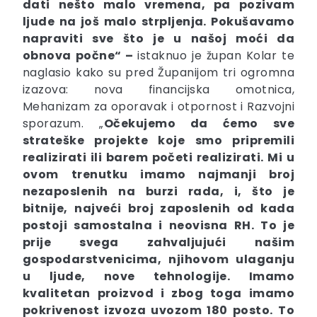
dati nešto malo vremena, pa pozivam
ljude na još malo strpljenja. Pokušavamo
napraviti sve što je u našoj moći da
obnova počne
“ –
istaknuo je župan Kolar te
naglasio kako su pred Županijom tri ogromna
izazova: nova financijska omotnica,
Mehanizam za oporavak i otpornost i Razvojni
sporazum. „
O
čekujemo da ćemo sve
strateške projekte koje smo pripremili
realizirati ili barem početi realizirati.
Mi u
ovom trenutku imamo najmanji broj
nezaposlenih na burzi rada, i, što je
bitnije, najveći broj zaposlenih od kada
postoji samostalna i neovisna RH. To je
prije svega zahvaljujući našim
gospodarstvenicima, njihovom ulaganju
u ljude, nove tehnologije. Imamo
kvalitetan proizvod i zbog toga imamo
pokrivenost izvoza uvozom 180 posto. To