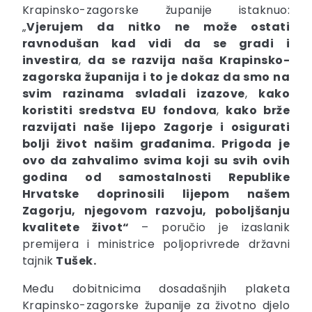
Krapinsko-zagorske županije istaknuo:
„
Vjerujem da nitko ne može ostati
ravnodušan kad vidi da se
gradi i
investira
,
da se razvija naša Krapinsko-
zagorska županija i to je dokaz da smo na
svim razinama svladali izazove
,
kako
koristiti sredstva EU fondova
,
kako brže
razvijati naše lijepo Zagorje i osigurati
bolji život našim građanima. Prigoda je
ovo da zahvalimo svima koji su svih ovih
godina od samostalnosti Republike
Hrvatske doprinosili lijepom našem
Zagorju, njegovom razvoju, poboljšanju
kvalitete život“
– poručio je izaslanik
premijera i ministrice poljoprivrede državni
tajnik
Tušek.
Među dobitnicima dosadašnjih plaketa
Krapinsko-zagorske županije za životno djelo