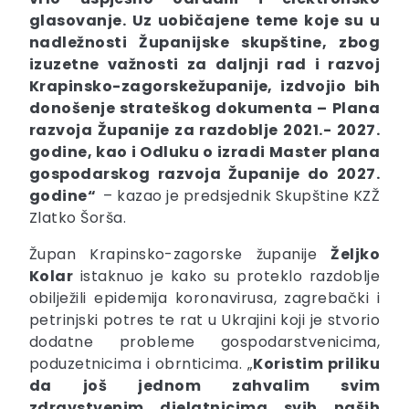
glasovanje. Uz uobičajene teme koje su u
nadležnosti Županijske skupštine, zbog
izuzetne važnosti za daljnji rad i razvoj
Krapinsko-zagorskežupanije, izdvojio bih
donošenje strateškog dokumenta – Plana
razvoja Županije za razdoblje 2021.- 2027.
godine, kao i Odluku o izradi Master plana
gospodarskog razvoja Županije do 2027.
godine“
– kazao je predsjednik Skupštine KZŽ
Zlatko Šorša.
Župan Krapinsko-zagorske županije
Željko
Kolar
istaknuo je kako su proteklo razdoblje
obilježili epidemija koronavirusa, zagrebački i
petrinjski potres te rat u Ukrajini koji je stvorio
dodatne probleme gospodarstvenicima,
poduzetnicima i obrnticima. „
Koristim priliku
da još jednom zahvalim svim
zdravstvenim djelatnicima svih naših