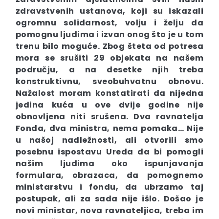
zdravstvenih ustanova, koji su iskazali
ogromnu solidarnost, volju i želju da
pomognu ljudima i izvan onog što je u tom
trenu bilo moguće. Zbog šteta od potresa
mora se srušiti 29 objekata na našem
području,
a
na desetke njih treba
konstruktivnu, sveobuhvatnu obnovu.
Nažalost moram konstatirati da nijedna
jedina kuća u ove dvije godine nije
obnovljena niti srušena.
Dva ravnatelja
Fonda, dva ministra, nema pomaka… Nije
u našoj nadležnosti, ali otvorili smo
posebnu ispostavu Ureda da bi pomogli
našim ljudima oko ispunjavanja
formulara, obrazaca, da pomognemo
ministarstvu i fondu, da ubrzamo taj
postupak, ali za sada nije išlo. Došao je
novi ministar, nova ravnateljica, treba im