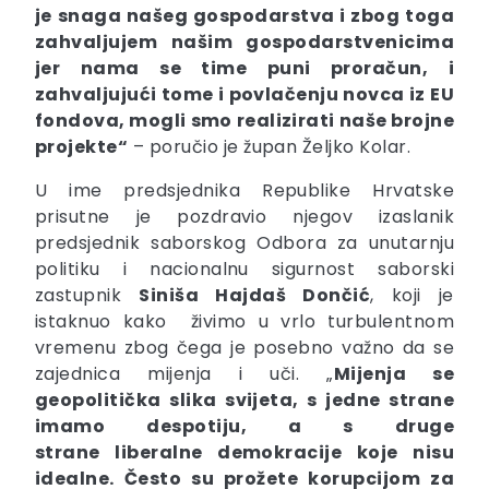
je snaga našeg gospodarstva i zbog toga
zahvaljujem našim gospodarstvenicima
jer nama se time puni proračun, i
zahvaljujući tome i povlačenju novca iz EU
fondova, mogli smo realizirati naše brojne
projekte“
– poručio je župan Željko Kolar.
U ime predsjednika Republike Hrvatske
prisutne je pozdravio njegov izaslanik
predsjednik saborskog Odbora za unutarnju
politiku i nacionalnu sigurnost saborski
zastupnik
Siniša Hajdaš Dončić
, koji je
istaknuo kako živimo u vrlo turbulentnom
vremenu zbog čega je posebno važno da se
zajednica mijenja i uči. „
Mijenja se
geopolitička slika svijeta, s jedne strane
imamo
despotiju
,
a s druge
strane
liberalne demokracije
koje nisu
idealne. Često su prožete korupcijom za