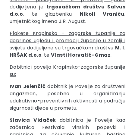
dodijeljena je
trgovačkom društvu Salvus
d.o.o
. te glazbeniku
Nikoli Vraniću
,
umjetničkog imena J.R. August.
Plakete Krapinsko – zagorske županije za
doprinos ugledu i promociji županije u zemlji i
svijetu
dodijeljene su trgovačkom društvu
M. I.
HRŠAK d.o.o
. te
Vlasti Horvatić-Gmaz
.
Dobitnici povelja Krapinsko-zagorske županije
su:
Ivan Jelenčić
dobitnik je Povelje za društveni
angažman, posebno u organiziranju
edukativno-preventivnih aktivnosti u području
sigurnosti djece u prometu.
Slavica
Vidaček
dobitnica je Povelje kao
začetnica Festivala vinskih popevki i
napitnica, za očuvanje kulturne baštine