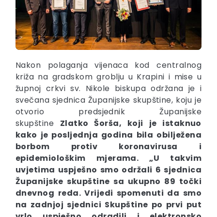
Nakon polaganja vijenaca kod centralnog
križa na gradskom groblju u Krapini i mise u
župnoj crkvi sv. Nikole biskupa održana je i
svečana sjednica Županijske skupštine, koju je
otvorio predsjednik Županijske
skupštine
Zlatko Šorša,
koji je istaknuo
kako je posljednja godina bila obilježena
borbom protiv koronavirusa i
epidemiološkim mjerama. „U takvim
uvjetima uspješno smo održali 6 sjednica
Županijske skupštine sa ukupno 89 točki
dnevnog reda. Vrijedi spomenuti da smo
na zadnjoj sjednici Skupštine po prvi put
vrlo uspješno odradili i elektronsko