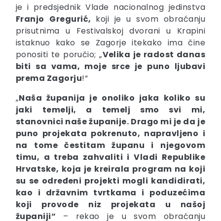
je i predsjednik Vlade nacionalnog jedinstva
Franjo
Gregurić,
koji je u svom obraćanju
prisutnima u Festivalskoj dvorani u Krapini
istaknuo kako se Zagorje itekako ima čine
ponositi te poručio; „
Velika je radost danas
biti sa vama, moje srce je puno ljubavi
prema Zagorju
!“
„
Naša županija je onoliko jaka koliko su
jaki temelji, a temelj smo svi mi,
stanovnici naše županije. Drago mi je da je
puno projekata pokrenuto, napravljeno i
na tome čestitam županu i njegovom
timu, a treba zahvaliti i Vladi Republike
Hrvatske, koja je kreirala program na koji
su se određeni projekti mogli kandidirati,
kao i državnim tvrtkama i poduzećima
koji provode niz projekata u našoj
županiji“
– rekao je u svom obraćanju