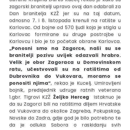
zagorski branitelji upravo ovaj dan odabrali za
Dan branitelja KZŽ jer su na taj datum,
odnosno 7. i 8. listopada krenuli na ratište u
Karlovac. Od bojne od 570 ljudi koja je stigla u
Karlovac formirane su druge postrojbe u
Karlovcu i bio je to početak obrane Karlovca.
„Ponosni smo na Zagorce, naši su se
branitelji pozivu uvijek odazvali hrabro.
Velik je obor Zagoraca u Domovinskom
ratu, učestvovali su na ratištima od
Dubrovnika do Vukovara, moramo se
ponositi njima“
, rekao je Kucelj. Umirovljeni
bojnik, predsjednik udruge ratnih veterana
1.gbr. Tigrovi KZŽ
Željko Herceg
istaknuo je
da su Zagorci bili na ratištima diljem Hrvatske
od Vukovara do okolice Zagreba, Pokupskog,
Novske do Zadra, gdje god je bilo potrebno te
da je odluka Sabora o raskidanju svih