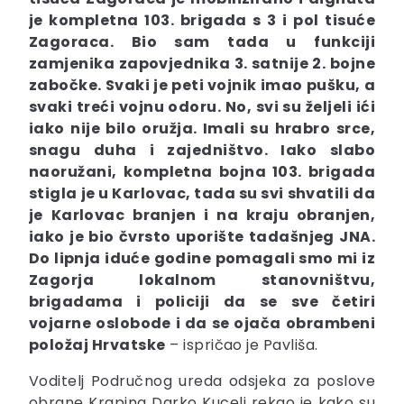
je kompletna 103. brigada s 3 i pol tisuće
Zagoraca. Bio sam tada u funkciji
zamjenika zapovjednika 3. satnije 2. bojne
zabočke. Svaki je peti vojnik imao pušku, a
svaki treći vojnu odoru. No, svi su željeli ići
iako nije bilo oružja. Imali su hrabro srce,
snagu duha i zajedništvo. Iako slabo
naoružani, kompletna bojna 103. brigada
stigla je u Karlovac, tada su svi shvatili da
je Karlovac branjen i na kraju obranjen,
iako je bio čvrsto uporište tadašnjeg JNA.
Do lipnja iduće godine pomagali smo mi iz
Zagorja lokalnom stanovništvu,
brigadama i policiji da se sve četiri
vojarne oslobode i da se ojača obrambeni
položaj Hrvatske
– ispričao je Pavliša.
Voditelj Područnog ureda odsjeka za poslove
obrane Krapina Darko Kucelj rekao je kako su