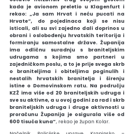
kada je avionom preletio u Klagenfurt i
rekao: „Ja sam Hrvat i neću pucati na
Hrvate“, do pojedinaca koji se nisu
isticali, ali su svi zajedno dali doprinos u
obrani i oslobođenju hrvatskih teritorija i
formiranju samostalne države. Županija
ima odličnu suradnju s braniteljskim
udrugama s kojima smo partneri u
zajedničkom poslu, a to je prije svega skrb
o braniteljima i obiteljima poginulih i
nestalih hrvatskih branitelja i širenju
istine o Domovinskom ratu. Na području
KZŽ ima više od 20 braniteljskih udruga i
sve su aktivne, a u ovoj godini za rad i skrb
braniteljskih udruga i druge aktivnosti u
proračunu Županija je osigurala više od
600 tisuća kuna“
, rekao je župan Kolar.
Načelnik Policijske uprave Krapinsko –