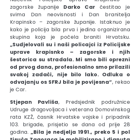
zagorske županije
Darko Car
čestitao je
svima Dan neovisnosti i Dan branitelja
Krapinsko – zagorske županije. Istaknuo je
kako je policija bila prva i jedina organizirana
skupina koja je počela braniti Hrvatsku.
„Sudjelovali su i naši policajci iz Policijske
uprave krapisnko – zagorske i njih
šestorica su stradala. Mi smo bili oprezni
od prvog dana, profesionalno smo prilazili
svakoj zadaći, nije bilo lako. Odluka o
odvajanju os SFRJ bila je povijesna“
, rekao
je Car.
Stjepan Pavliša
, Predsjednik podružnice
Udruge dragovoljaca i veterana Domovinskog
rata KZŽ, časnik Hrvatske vojske i pripadnik
103. brigade, prisjetio se dana od prije 28
godina.
„Bila je nedjelja 1991., preko 5 i pol
tisuća Zagoraca je mobilizirano i dignuta