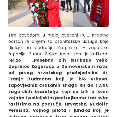
Tim povodom, u maloj dvorani POU Krapina
održan je prijem za braniteljske udruge koje
djeluju na području Krapinsko – zagorske
županije. Župan Željko Kolar tom je prilikom
rekao:
„Posebno bih istaknuo veliki
doprinos Zagoraca u Domovinskom ratu,
od prvog hrvatskog predsjednika dr.
Franje Tuđmana koji je bio vrhovni
zapovjednik Oružanih snaga RH do 11.500
zagorskih branitelja koji su bili u svim
vojnim i policijskim postrojbama i na svim
ratištima na području Hrvatske, Rudolfa
Perešina, vojnog pilota i junaka koji je
ostavio neizbrisiv trag svojom gestom