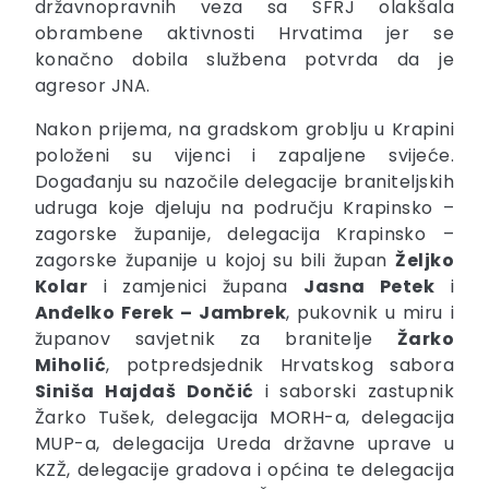
državnopravnih veza sa SFRJ olakšala
obrambene aktivnosti Hrvatima jer se
konačno dobila službena potvrda da je
agresor JNA.
Nakon prijema, na gradskom groblju u Krapini
položeni su vijenci i zapaljene svijeće.
Događanju su nazočile delegacije braniteljskih
udruga koje djeluju na području Krapinsko –
zagorske županije, delegacija Krapinsko –
zagorske županije u kojoj su bili župan
Željko
Kolar
i zamjenici župana
Jasna Petek
i
Anđelko Ferek – Jambrek
, pukovnik u miru i
županov savjetnik za branitelje
Žarko
Miholić
, potpredsjednik Hrvatskog sabora
Siniša Hajdaš Dončić
i
saborski zastupnik
Žarko Tušek, delegacija MORH-a, delegacija
MUP-a, delegacija Ureda državne uprave u
KZŽ, delegacije gradova i općina te delegacija