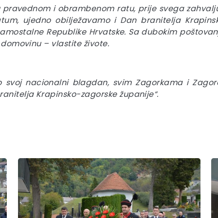
 pravednom i obrambenom ratu, prije svega zahvaljuju
atum, ujedno obilježavamo i Dan branitelja Krapinsk
samostalne Republike Hrvatske. Sa dubokim poštovan
 domovinu – vlastite živote.
o svoj nacionalni blagdan, svim Zagorkama i Zago
ranitelja Krapinsko-zagorske županije“.