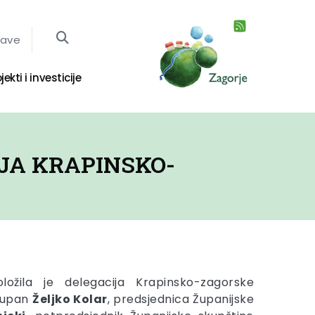
jave
jekti i investicije
LJA KRAPINSKO-
oložila je delegacija Krapinsko-zagorske
 župan
Željko Kolar
, predsjednica Županijske