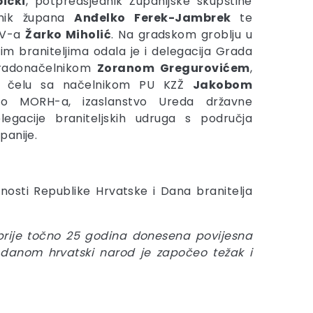
icki
, potpredsjednik Županijske skupštine
enik župana
Anđelko Ferek-Jambrek
te
 HV-a
Žarko Miholić
. Na gradskom groblju u
im braniteljima odala je i delegacija Grada
gradonačelnikom
Zoranom Gregurovićem
,
a čelu sa načelnikom PU KZŽ
Jakobom
tvo MORH-a, izaslanstvo Ureda državne
egacije braniteljskih udruga s područja
panije.
osti Republike Hrvatske i Dana branitelja
 prije točno 25 godina donesena povijesna
danom hrvatski narod je započeo težak i