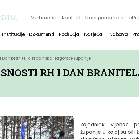
Multimedija
Kontakt
Transparentnost
ePri
Institucije
Dokumenti
Područja
Natječaji
Nabava
Pro
 i Dan branitelja Krapinsko-zagorske županije
SNOSTI RH I DAN BRANITE
Zajednički vijenac p
županije u kojoj su bili