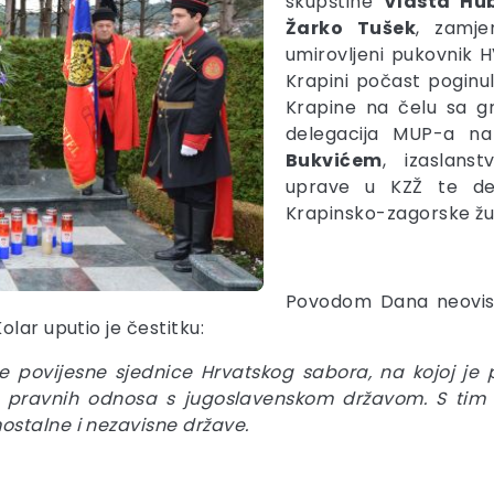
skupštine
Vlasta Hub
Žarko Tušek
, zamj
umirovljeni pukovnik
Krapini počast poginul
Krapine na čelu sa 
delegacija MUP-a n
Bukvićem
, izaslans
uprave u KZŽ te del
Krapinsko-zagorske žu
Povodom Dana neovisn
lar uputio je čestitku:
e povijesne sjednice Hrvatskog sabora, na kojoj je
o pravnih odnosa s jugoslavenskom državom. S tim 
ostalne i nezavisne države.