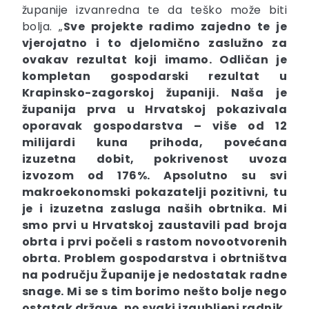
županije izvanredna te da teško može biti
bolja. „
Sve projekte radimo zajedno te je
vjerojatno i to djelomično zaslužno za
ovakav rezultat koji imamo. Odličan je
kompletan gospodarski rezultat u
Krapinsko-zagorskoj županiji. Naša je
županija prva u Hrvatskoj pokazivala
oporavak gospodarstva – više od 12
milijardi kuna prihoda, povećana
izuzetna dobit, pokrivenost uvoza
izvozom od 176%. Apsolutno su svi
makroekonomski pokazatelji pozitivni, tu
je i izuzetna zasluga naših obrtnika. Mi
smo prvi u Hrvatskoj zaustavili pad broja
obrta i prvi počeli s rastom novootvorenih
obrta. Problem gospodarstva i obrtništva
na području Županije je nedostatak radne
snage. Mi se s tim borimo nešto bolje nego
ostatak države, no svaki izgubljeni radnik,