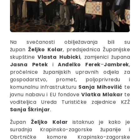
Na svečanosti obilježavanja bili su
župan
Željko
Kolar
, predsjednica Županijske
skupštine
Vlasta
Hubicki
, zamjenici župana
Jasna
Petek
i
Anđelko
Ferek
–
Jambrek
,
pročelnice županijskih upravnih odjela za
gospodarstvo, promet, poljoprivredu i
komunalnu infrastrukturu
Sanja
Mihovilić
te
javnu nabavu i EU fondove
Vlatka
Mlakar
te
voditeljica Ureda Turističke zajednice KZŽ
Sanja
Škrinjar
.
Župan
Željko
Kolar
istaknuo je kako je
suradnja Krapinsko-zagorske županije i
Obrtničke komore Krapinsko-zagorske