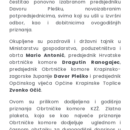
čestitao ponovno izabranom predsjedniku
Davoru Plešku, novoizabranim
potpredsjednicima, svima koji su ušli u Izvršni
odbor, kao i dobitnicima ovogodišnjih
priznanja.
Okupljene su pozdravili i državni tajnik u
Ministarstvu gospodarstva, poduzetništva i
obrta
Mario
Antonić
, predsjednik Hrvatske
obrtničke komore
Dragutin
Ranogajec
,
predsjednik Obrtničke komore Krapinsko-
zagorske županije
Davor
Pleško
i predsjednik
Općinskog vijeća Općine Krapinske Toplice
Zvonko
Očić
.
Ovom su prilikom dodijeljena i godišnja
priznanja Obrtničke komore KZŽ. Zlatna
plaketa, koja se kao najveće priznanje
Obrtničke komore dodjeljuje uglednom i
časnom obrtniku za dugogodišnji doprinos u