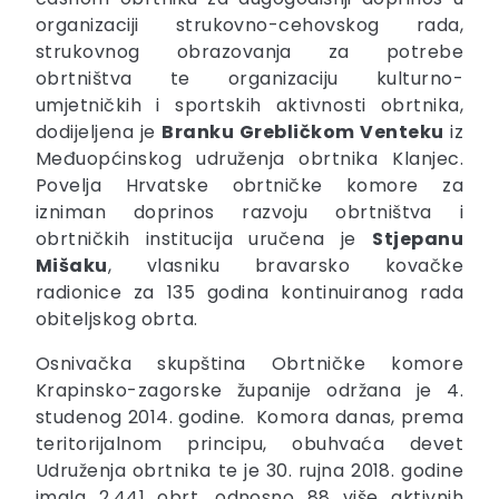
organizaciji strukovno-cehovskog rada,
strukovnog obrazovanja za potrebe
obrtništva te organizaciju kulturno-
umjetničkih i sportskih aktivnosti obrtnika,
dodijeljena je
Branku Grebličkom Venteku
iz
Međuopćinskog udruženja obrtnika Klanjec.
Povelja Hrvatske obrtničke komore za
izniman doprinos razvoju obrtništva i
obrtničkih institucija uručena je
Stjepanu
Mišaku
, vlasniku bravarsko kovačke
radionice za 135 godina kontinuiranog rada
obiteljskog obrta.
Osnivačka skupština Obrtničke komore
Krapinsko-zagorske županije održana je 4.
studenog 2014. godine. Komora danas, prema
teritorijalnom principu, obuhvaća devet
Udruženja obrtnika te je 30. rujna 2018. godine
imala 2.441 obrt, odnosno 88 više aktivnih