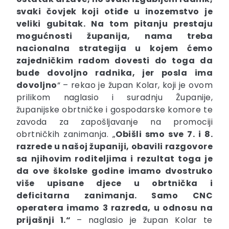
svaki čovjek koji otiđe u inozemstvo je
veliki gubitak. Na tom pitanju prestaju
mogućnosti županija, nama treba
nacionalna strategija u kojem ćemo
zajedničkim radom dovesti do toga da
bude dovoljno radnika, jer posla ima
dovoljno
“ – rekao je župan Kolar, koji je ovom
prilikom naglasio i suradnju Županije,
županijske obrtničke i gospodarske komore te
zavoda za zapošljavanje na promociji
obrtničkih zanimanja. „
Obišli smo sve 7. i 8.
razrede u našoj županiji, obavili razgovore
sa njihovim roditeljima i rezultat toga je
da ove školske godine imamo dvostruko
više upisane djece u obrtnička i
deficitarna zanimanja. Samo CNC
operatera imamo 3 razreda, u odnosu na
prijašnji 1.“
– naglasio je župan Kolar te