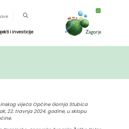
jave
jekti i investicije
nskog vijeća Općine Gornja Stubica
k, 22. travnja 2024. godine, u sklopu
ćine.