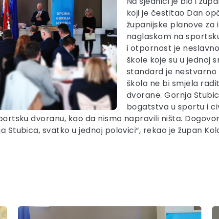
Na sjednici je bio i žu
koji je čestitao Dan op
županijske planove za i
naglaskom na sportsk
i otpornost je neslavno 
škole koje su u jednoj 
standard je nestvarno 
škola ne bi smjela rad
dvorane. Gornja Stubic
bogatstva u sportu i ci
sportsku dvoranu, kao da nismo napravili ništa. Dogovor
a Stubica, svatko u jednoj polovici“, rekao je župan Ko