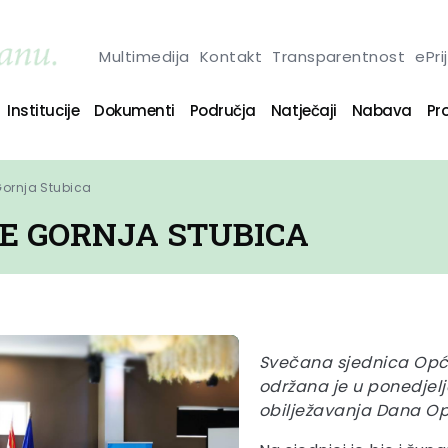
Multimedija
Kontakt
Transparentnost
ePri
Institucije
Dokumenti
Područja
Natječaji
Nabava
Pro
Gornja Stubica
NE GORNJA STUBICA
Svečana sjednica Opći
održana je u ponedjelja
obilježavanja Dana Op