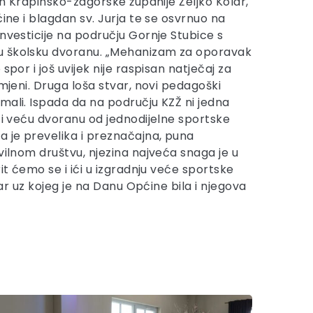
pan Krapinsko-zagorske županije Željko Kolar,
ćine i blagdan sv. Jurja te se osvrnuo na
nvesticije na području Gornje Stubice s
u školsku dvoranu. „Mehanizam za oporavak
spor i još uvijek nije raspisan natječaj za
smjeni. Druga loša stvar, novi pedagoški
mali. Ispada da na području KZŽ ni jedna
iti veću dvoranu od jednodijelne sportske
a je prevelika i preznačajna, puna
vilnom društvu, njezina najveća snaga je u
it ćemo se i ići u izgradnju veće sportske
lar uz kojeg je na Danu Općine bila i njegova