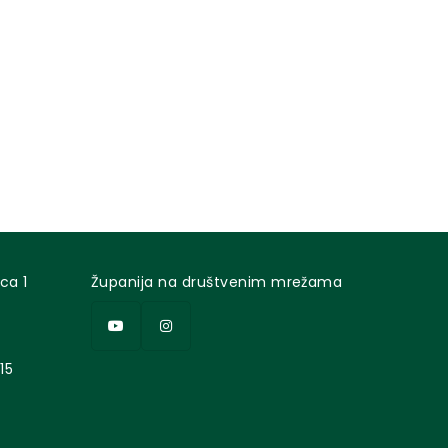
ca 1
Županija na društvenim mrežama
15