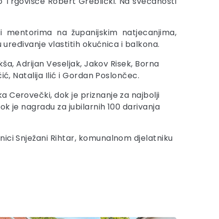
o Trgovišće Robert Greblički. Na svečanosti
a i mentorima na županijskim natjecanjima,
 uređivanje vlastitih okućnica i balkona.
kša, Adrijan Veseljak, Jakov Risek, Borna
ć, Natalija Ilić i Gordan Poslončec.
 Cerovečki, dok je priznanje za najbolji
k je nagradu za jubilarnih 100 darivanja
nici Snježani Rihtar, komunalnom djelatniku