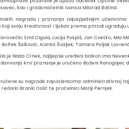
e samouprave pozdrave je uputio načelnik Općine Velik
osavec, kao i gradonačelnik Ivanca Milorad Batinić.
inskih nagrada i priznanja najuspješnijim učenicim
koji svoju kreativnost i ljubav prema prirodi ugrađuju u
erovečki, Emil Cigula, Lucija Pospiš, Jan Cvetko, Mia Mi
 Bolfek Šalković, Ivanka Švaljek, Tamara Poljak Lovrenči
la je Nada Crnek, najljepše uređeni balkon ima Nevenka
darivanja krvi priznanje je uručeno Boženi Ranogajec do
ručene su nagrade zaposlenicima: administrativnoj taj
 redarki Branki Oslić te pročelnici Mariji Pernjek.