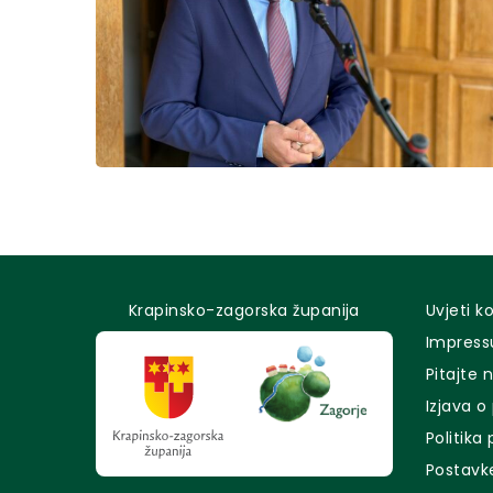
Krapinsko-zagorska županija
Uvjeti k
Impres
Pitajte 
Izjava o
Politika
Postavk