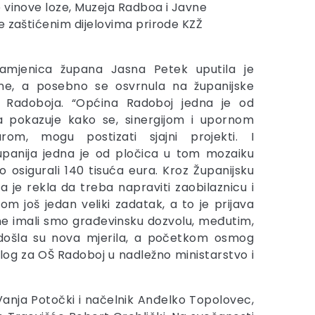
 vinove loze, Muzeja Radboa i Javne
e zaštićenim dijelovima prirode KZŽ
amjenica župana Jasna Petek uputila je
ne, a posebno se osvrnula na županijske
u Radoboja. “Općina Radoboj jedna je od
ja pokazuje kako se, sinergijom i upornom
urom, mogu postizati sjajni projekti. I
upanija jedna je od pločica u tom mozaiku
osigurali 140 tisuća eura. Kroz Županijsku
a je rekla da treba napraviti zaobilaznicu i
m još jedan veliki zadatak, a to je prijava
ne imali smo građevinsku dozvolu, međutim,
ne došla su nova mjerila, a početkom osmog
edlog za OŠ Radoboj u nadležno ministarstvo i
Vanja Potočki i načelnik Anđelko Topolovec,