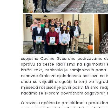
uspješne Općine. Svesrdno podržavamo dobr
upravu za ceste radili smo na sigurnosti i 
kružni tok”, istaknula je zamjenica župana
osnovne škole za cjelodnevnu nastavu na N
onda su vrijedili drugačiji kriteriji za 
mjeseca raspisan je javni poziv. Mi smo reag
nadamo se skorom povratnom odgovoru”, na
O razvoju općine te projektima u proteklom