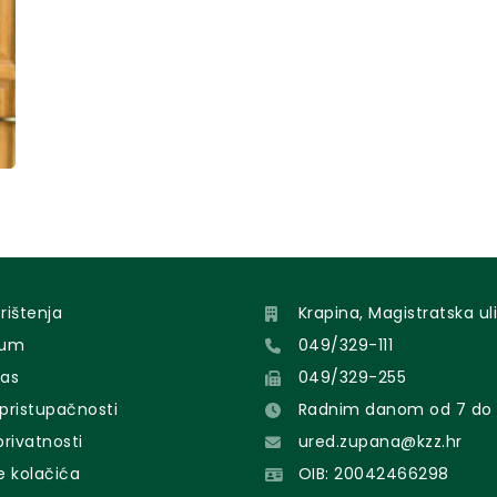
orištenja
Krapina, Magistratska uli
sum
049/329-111
nas
049/329-255
 pristupačnosti
Radnim danom od 7 do 
 privatnosti
ured.zupana@kzz.hr
e kolačića
OIB: 20042466298