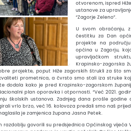
otvorenom, ispred Hiže
ustanove za upravljanj
“Zagorje Zeleno”.
U svom obraćanju, z
čestitku za Dan opći
projekte na područj
općina u Zagorju, ko
upravljačkom strukt
Krapinsko-zagorska ž
e projekte, poput Hiže zagorskih štrukli za što smo 
kvaliteti prometnica, a čvrsto smo stali iza struke koj
 te dodala kako je pred Krapinsko-zagorskom županijo
acionalni plan oporavka i otpornosti. “Već 2021. godi
izgradnju školskih ustanova. Zadnjeg dana prošle godi
irali vrlo brzo, već 16. kolovoza predali smo naš prij
glasila je zamjenica župana Jasna Petek.
 razdoblju govorili su predsjednica Općinskog vijeća 