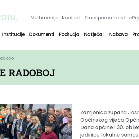
Multimedija
Kontakt
Transparentnost
ePri
Institucije
Dokumenti
Područja
Natječaji
Nabava
Pro
Radoboj
NE RADOBOJ
Zamjenica župana Jasna
Općinskog vijeća Općin
Dana općine i 30. obl
jedinice lokalne samou