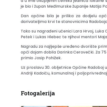
a u ime okupljenih čelnika jedinica lokaln
je bio i župan Međimurske županije Matija P
Dan općine bila je prilika za dodjelu opć
darivateljima krvi te stanovnicima Radoboja 
Tako su nagrađeni učenici Lara Hrvoj, Luka C
Petek i Lukas Hlebec te njihovi mentori Maja
Nagradu za najljepše uređeno dvorište primi
opći dojam dobila Darinka Cerovečki. Za 75 
primio Josip Pohižek.
Uz proslavu 30. obljetnice Općine Radoboj u
Andriji Kadoiću, komunalnoj i poljoprivrednoj
Fotogalerija