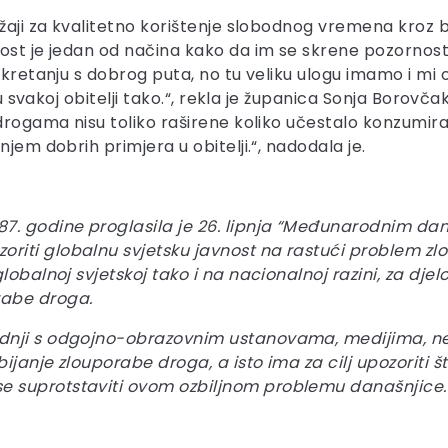
ržaji za kvalitetno korištenje slobodnog vremena kroz 
ost je jedan od načina kako da im se skrene pozornost 
kretanju s dobrog puta, no tu veliku ulogu imamo i mi od
k u svakoj obitelji tako.“, rekla je županica Sonja Borov
 drogama nisu toliko raširene koliko učestalo konzumira
jem dobrih primjera u obitelji.“, nadodala je.
87. godine proglasila je 26. lipnja “Međunarodnim da
riti globalnu svjetsku javnost na rastući problem zl
lobalnoj svjetskoj tako i na nacionalnoj razini, za djel
abe droga.
dnji s odgojno-obrazovnim ustanovama, medijima, nev
ijanje zlouporabe droga, a isto ima za cilj upozoriti 
e suprotstaviti ovom ozbiljnom problemu današnjice.