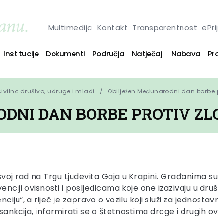
Multimedija
Kontakt
Transparentnost
ePri
Institucije
Dokumenti
Područja
Natječaji
Nabava
Pro
 civilno društvo, udruge i mladi
Obilježen Međunarodni dan borbe 
DNI DAN BORBE PROTIV Z
voj rad na Trgu Ljudevita Gaja u Krapini. Građanima su 
nciji ovisnosti i posljedicama koje one izazivaju u društ
iju“, a riječ je zapravo o vozilu koji služi za jednosta
sankcija, informirati se o štetnostima droge i drugih ov