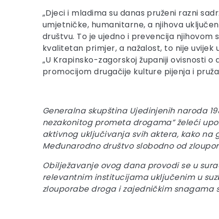
„Djeci i mladima su danas pruženi razni sad
umjetničke, humanitarne, a njihova uključen
društvu. To je ujedno i prevencija njihovom s
kvalitetan primjer, a nažalost, to nije uvije
„U Krapinsko-zagorskoj županiji ovisnosti o
promocijom drugačije kulture pijenja i pružan
Generalna skupština Ujedinjenih naroda 19
nezakonitog prometa drogama” želeći upozo
aktivnog uključivanja svih aktera, kako na g
Međunarodno društvo slobodno od zloupor
Obilježavanje ovog dana provodi se u sura
relevantnim institucijama uključenim u suzb
zlouporabe droga i zajedničkim snagama s