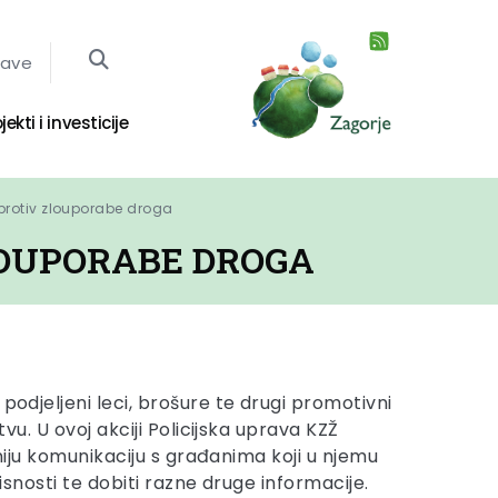
jave
jekti i investicije
protiv zlouporabe droga
LOUPORABE DROGA
podjeljeni leci, brošure te drugi promotivni
vu. U ovoj akciji Policijska uprava KZŽ
vniju komunikaciju s građanima koji u njemu
isnosti te dobiti razne druge informacije.