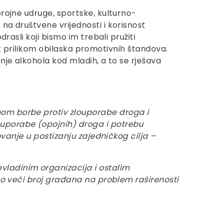
brojne udruge, sportske, kulturno-
na društvene vrijednosti i korisnost
rasli koji bismo im trebali pružiti
čak prilikom obilaska promotivnih štandova.
nje alkohola kod mladih, a to se rješava
nom borbe protiv zlouporabe droga i
ouporabe (opojnih) droga i potrebu
ovanje u postizanju zajedničkog cilja –
ladinim organizacija i ostalim
što veći broj građana na problem raširenosti