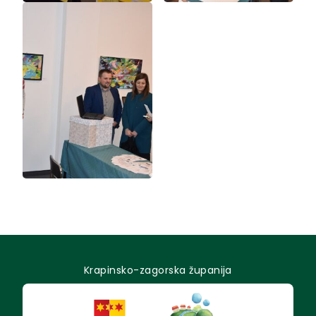
Krapinsko-zagorska županija