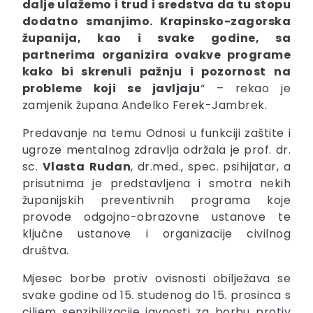
dalje ulažemo i trud i sredstva da tu stopu
dodatno smanjimo. Krapinsko-zagorska
županija, kao i svake godine, sa
partnerima organizira ovakve programe
kako bi skrenuli pažnju i pozornost na
probleme koji se javljaju
“ – rekao je
zamjenik župana Anđelko Ferek-Jambrek.
Predavanje na temu Odnosi u funkciji zaštite i
ugroze mentalnog zdravlja održala je prof. dr.
sc.
Vlasta
Rudan
, dr.med., spec. psihijatar, a
prisutnima je predstavljena i smotra nekih
županijskih preventivnih programa koje
provode odgojno-obrazovne ustanove te
ključne ustanove i organizacije civilnog
društva.
Mjesec borbe protiv ovisnosti obilježava se
svake godine od 15. studenog do 15. prosinca s
ciljem senzibilizacije javnosti za borbu protiv