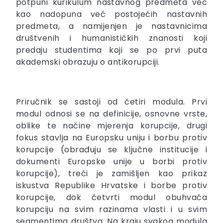
potpuni kurikulum nastavnog predmeta već
kao nadopuna već postojećih nastavnih
predmeta, a namijenjen je nastavnicima
društvenih i humanističkih znanosti koji
predaju studentima koji se po prvi puta
akademski obrazuju o antikorupciji.
Priručnik se sastoji od četiri modula. Prvi
modul odnosi se na definicije, osnovne vrste,
oblike te načine mjerenja korupcije, drugi
fokus stavlja na Europsku uniju i borbu protiv
korupcije (obrađuju se ključne institucije i
dokumenti Europske unije u borbi protiv
korupcije), treći je zamišljen kao prikaz
iskustva Republike Hrvatske i borbe protiv
korupcije, dok četvrti modul obuhvaća
korupciju na svim razinama vlasti i u svim
segmentima društva. Na kraju svakog modula