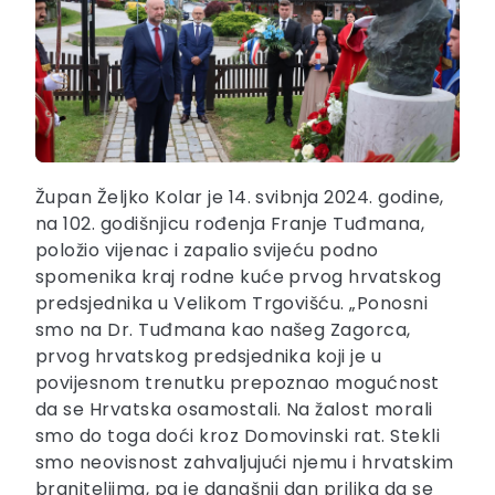
Župan Željko Kolar je 14. svibnja 2024. godine,
na 102. godišnjicu rođenja Franje Tuđmana,
položio vijenac i zapalio svijeću podno
spomenika kraj rodne kuće prvog hrvatskog
predsjednika u Velikom Trgovišću. „Ponosni
smo na Dr. Tuđmana kao našeg Zagorca,
prvog hrvatskog predsjednika koji je u
povijesnom trenutku prepoznao mogućnost
da se Hrvatska osamostali. Na žalost morali
smo do toga doći kroz Domovinski rat. Stekli
smo neovisnost zahvaljujući njemu i hrvatskim
braniteljima, pa je današnji dan prilika da se