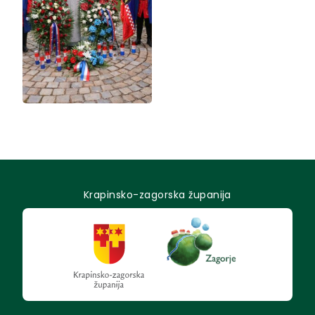
Krapinsko-zagorska županija