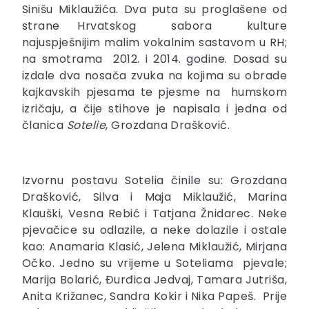
Sinišu Miklaužića. Dva puta su proglašene od
strane Hrvatskog sabora kulture
najuspješnijim malim vokalnim sastavom u RH;
na smotrama 2012. i 2014. godine. Dosad su
izdale dva nosača zvuka na kojima su obrade
kajkavskih pjesama te pjesme na humskom
izričaju, a čije stihove je napisala i jedna od
članica
Sotelie
, Grozdana Drašković.
Izvornu postavu Sotelia činile su: Grozdana
Drašković, Silva i Maja Miklaužić, Marina
Klauški, Vesna Rebić i Tatjana Žnidarec. Neke
pjevačice su odlazile, a neke dolazile i ostale
kao: Anamaria Klasić, Jelena Miklaužić, Mirjana
Očko. Jedno su vrijeme u Soteliama pjevale;
Marija Bolarić, Đurđica Jedvaj, Tamara Jutriša,
Anita Križanec, Sandra Kokir i Nika Papeš. Prije