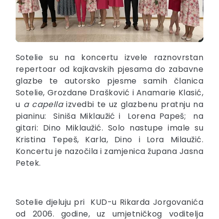
Sotelie su na koncertu izvele raznovrstan
repertoar od kajkavskih pjesama do zabavne
glazbe te autorsko pjesme samih članica
Sotelie, Grozdane Drašković i Anamarie Klasić,
u
a capella
izvedbi te uz glazbenu pratnju na
pianinu: Siniša Miklaužić i Lorena Papeš; na
gitari: Dino Miklaužić. Solo nastupe imale su
Kristina Tepeš, Karla, Dino i Lora Milaužić.
Koncertu je nazočila i zamjenica župana Jasna
Petek.
Sotelie djeluju pri KUD-u Rikarda Jorgovanića
od 2006. godine, uz umjetničkog voditelja