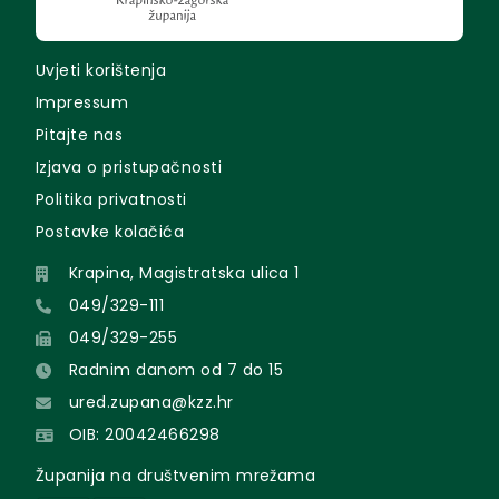
Uvjeti korištenja
Impressum
Pitajte nas
Izjava o pristupačnosti
Politika privatnosti
Postavke kolačića
Krapina, Magistratska ulica 1
049/329-111
049/329-255
Radnim danom od 7 do 15
ured.zupana@kzz.hr
OIB: 20042466298
Županija na društvenim mrežama