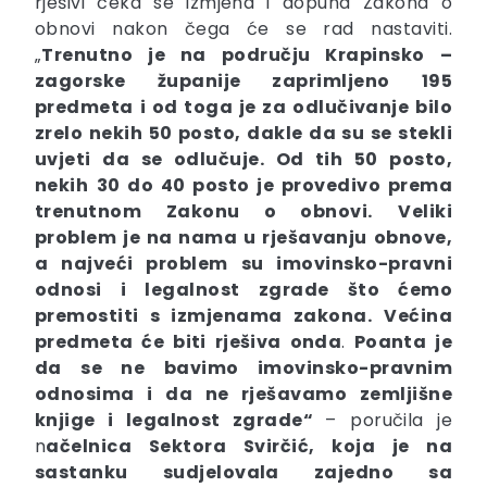
rješivi čeka se izmjena i dopuna Zakona o
obnovi nakon čega će se rad nastaviti.
„
Trenutno je na području Krapinsko –
zagorske županije zaprimljeno
195
predmeta i od toga je za odlučivanje bilo
zrelo nekih 50 posto
, dakle da su se stekli
uvjeti da se odlučuje. Od tih 50 posto,
nekih
30 do 40 posto je provedivo prema
trenutnom Zakonu o obnovi.
Veliki
problem je na nama u rješavanju obnove,
a najveći problem su imovinsko-pravni
odnosi i legalnost zgrade što ćemo
premostiti s izmjenama zakona.
Većina
predmeta će biti rješiva onda
.
Poanta je
da se ne bavimo imovinsko-pravnim
odnosima i da ne rješavamo zemljišne
knjige i legalnost zgrade“
– poručila je
n
ačelnica Sektora Svirčić, koja je na
sastanku sudjelovala zajedno sa