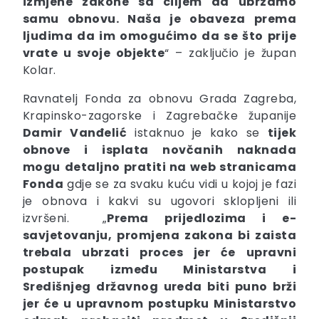
izmjene zakone sa ciljem da ubrzamo
samu obnovu. Naša je obaveza prema
ljudima da im omogućimo da se što prije
vrate u svoje objekte
“ – zaključio je župan
Kolar.
Ravnatelj Fonda za obnovu Grada Zagreba,
Krapinsko-zagorske i Zagrebačke županije
Damir
Vanđelić
istaknuo je kako se
tijek
obnove i isplata novčanih naknada
mogu
detaljno pratiti na web stranicama
Fonda
gdje se za svaku kuću vidi u kojoj je fazi
je obnova i kakvi su ugovori sklopljeni ili
izvršeni. „
Prema prijedlozima i e-
savjetovanju,
promjena zakona bi zaista
trebala ubrzati proces
jer će upravni
postupak između Ministarstva i
Središnjeg državnog ureda biti puno brži
jer će u upravnom postupku Ministarstvo