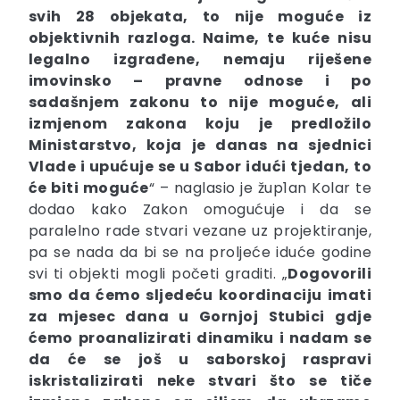
svih 28 objekata, to nije moguće iz
objektivnih razloga. Naime, te kuće nisu
legalno izgrađene, nemaju riješene
imovinsko – pravne odnose i po
sadašnjem zakonu to nije moguće, ali
izmjenom zakona koju je predložilo
Ministarstvo, koja je danas na sjednici
Vlade i upućuje se u Sabor idući tjedan, to
će biti moguće
“ – naglasio je žup1an Kolar te
dodao kako Zakon omogućuje i da se
paralelno rade stvari vezane uz projektiranje,
pa se nada da bi se na proljeće iduće godine
svi ti objekti mogli početi graditi. „
Dogovorili
smo da ćemo sljedeću koordinaciju imati
za mjesec dana u Gornjoj Stubici gdje
ćemo proanalizirati dinamiku i nadam se
da će se još u saborskoj raspravi
iskristalizirati neke stvari što se tiče