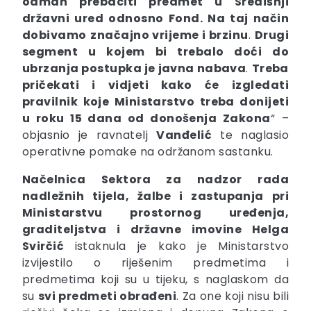
odmah prebaciti predmet u Središnji
državni ured odnosno Fond. Na taj način
dobivamo
značajno vrijeme i brzinu
.
Drugi
segment u kojem bi trebalo doći do
ubrzanja postupka je
javna nabava
.
Treba
pričekati i vidjeti kako će izgledati
pravilnik koje Ministarstvo treba donijeti
u roku 15 dana od donošenja Zakona
“ –
objasnio je ravnatelj
Vanđelić
te naglasio
operativne pomake na održanom sastanku.
Načelnica Sektora za nadzor rada
nadležnih tijela, žalbe i zastupanja pri
Ministarstvu prostornog uređenja,
graditeljstva i državne imovine Helga
Svirčić
istaknula je kako je Ministarstvo
izvijestilo o riješenim predmetima i
predmetima koji su u tijeku, s naglaskom da
su
svi predmeti obrađeni
. Za one koji nisu bili