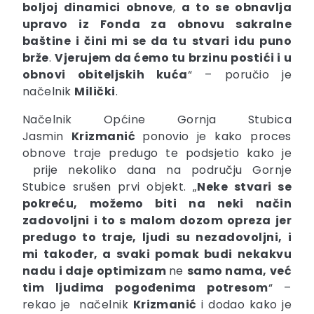
boljoj dinamici obnove
,
a to se obnavlja
upravo iz Fonda za obnovu sakralne
baštine i čini mi se da tu
stvari idu puno
brže
.
Vjerujem da ćemo tu brzinu postići i u
obnovi obiteljskih kuća
“ – poručio je
načelnik
Milički
.
Načelnik Općine Gornja Stubica
Jasmin
Krizmanić
ponovio je kako proces
obnove traje predugo te podsjetio kako je
prije nekoliko dana na području Gornje
Stubice srušen prvi objekt. „
Neke stvari se
pokreću, možemo biti na neki način
zadovoljni i to s malom dozom opreza jer
predugo to traje, ljudi su nezadovoljni, i
mi također, a svaki pomak budi nekakvu
nadu i daje optimizam
ne
samo nama, već
tim ljudima pogođenima potresom
“ –
rekao je načelnik
Krizmanić
i dodao kako je