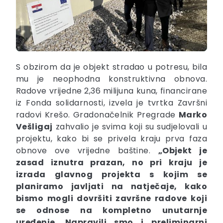
S obzirom da je objekt stradao u potresu, bila
mu je neophodna konstruktivna obnova.
Radove vrijedne 2,36 milijuna kuna, financirane
iz Fonda solidarnosti, izvela je tvrtka Završni
radovi Krešo. Gradonačelnik Pregrade
Marko
Vešligaj
zahvalio je svima koji su sudjelovali u
projektu, kako bi se privela kraju prva faza
obnove ove vrijedne baštine.
„Objekt je
zasad iznutra prazan, no pri kraju je
izrada glavnog projekta s kojim se
planiramo javljati na natječaje, kako
bismo mogli dovršiti završne radove koji
se odnose na kompletno unutarnje
uređenje. Napravili smo i preliminarni