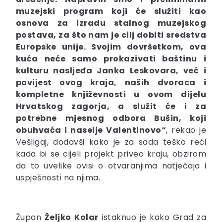
muzejski program koji će služiti kao
osnova za izradu stalnog muzejskog
postava, za što nam je cilj dobiti sredstva
Europske unije. Svojim dovršetkom, ova
kuća neće samo prokazivati baštinu i
kulturu nasljeđa Janka Leskovara, već i
povijest ovog kraja, naših dvoraca i
kompletne književnosti u ovom dijelu
Hrvatskog zagorja, a služit će i za
potrebne mjesnog odbora Bušin, koji
obuhvaća i naselje Valentinovo“
, rekao je
Vešligaj, dodavši kako je za sada teško reći
kada bi se cijeli projekt priveo kraju, obzirom
da to uvelike ovisi o otvaranjima natječaja i
uspješnosti na njima.
Župan
Željko
Kolar
istaknuo je kako Grad za