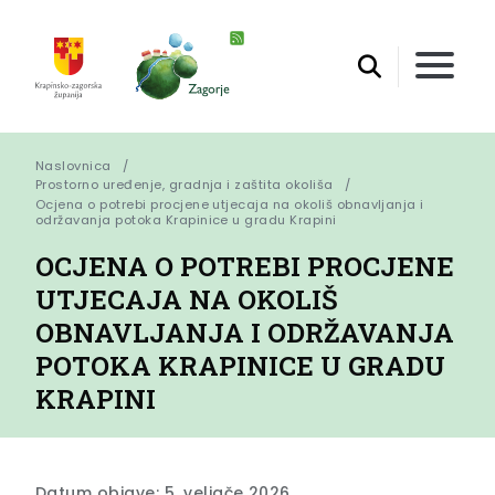
Naslovnica
Prostorno uređenje, gradnja i zaštita okoliša
Ocjena o potrebi procjene utjecaja na okoliš obnavljanja i 
održavanja potoka Krapinice u gradu Krapini
OCJENA O POTREBI PROCJENE
UTJECAJA NA OKOLIŠ
OBNAVLJANJA I ODRŽAVANJA
POTOKA KRAPINICE U GRADU
KRAPINI
Datum objave: 5. veljače 2026.