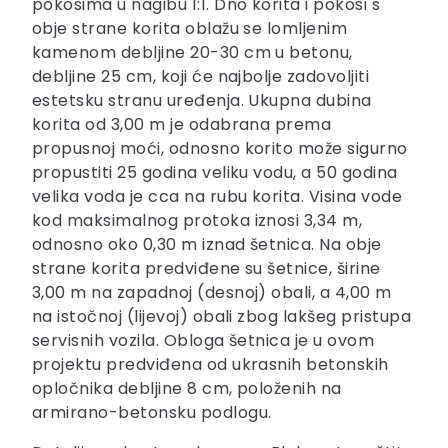
pokosima u nagibu 1:1. Dno korita i pokosi s
obje strane korita oblažu se lomljenim
kamenom debljine 20-30 cm u betonu,
debljine 25 cm, koji će najbolje zadovoljiti
estetsku stranu uređenja. Ukupna dubina
korita od 3,00 m je odabrana prema
propusnoj moći, odnosno korito može sigurno
propustiti 25 godina veliku vodu, a 50 godina
velika voda je cca na rubu korita. Visina vode
kod maksimalnog protoka iznosi 3,34 m,
odnosno oko 0,30 m iznad šetnica. Na obje
strane korita predviđene su šetnice, širine
3,00 m na zapadnoj (desnoj) obali, a 4,00 m
na istočnoj (lijevoj) obali zbog lakšeg pristupa
servisnih vozila. Obloga šetnica je u ovom
projektu predviđena od ukrasnih betonskih
opločnika debljine 8 cm, položenih na
armirano-betonsku podlogu.