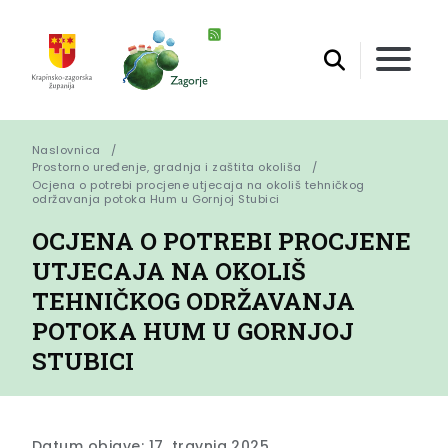
Naslovnica
Prostorno uređenje, gradnja i zaštita okoliša
Ocjena o potrebi procjene utjecaja na okoliš tehničkog 
održavanja potoka Hum u Gornjoj Stubici
OCJENA O POTREBI PROCJENE
UTJECAJA NA OKOLIŠ
TEHNIČKOG ODRŽAVANJA
POTOKA HUM U GORNJOJ
STUBICI
Datum objave: 17. travnja 2025.