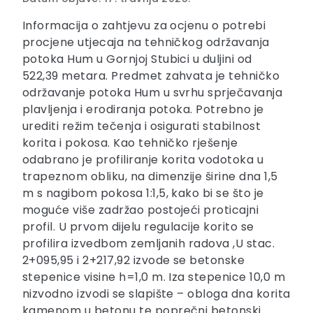
Informacija o zahtjevu za ocjenu o potrebi
procjene utjecaja na tehničkog održavanja
potoka Hum u Gornjoj Stubici u duljini od
522,39 metara. Predmet zahvata je tehničko
održavanje potoka Hum u svrhu sprječavanja
plavljenja i erodiranja potoka. Potrebno je
urediti režim tečenja i osigurati stabilnost
korita i pokosa. Kao tehničko rješenje
odabrano je profiliranje korita vodotoka u
trapeznom obliku, na dimenzije širine dna 1,5
m s nagibom pokosa 1:1,5, kako bi se što je
moguće više zadržao postojeći proticajni
profil. U prvom dijelu regulacije korito se
profilira izvedbom zemljanih radova ,U stac.
2+095,95 i 2+217,92 izvode se betonske
stepenice visine h=1,0 m. Iza stepenice 10,0 m
nizvodno izvodi se slapište – obloga dna korita
kamenom u betonu te poprečni betonski