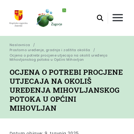
Naslovnica
Prostorno uređenje, gradnja i zaštita okoliša
Ocjena o potrebi procjene utjecaja na okoliš uređenja 
Mihovljanskog potoka u Općini Mihovljan
OCJENA O POTREBI PROCJENE
UTJECAJA NA OKOLIŠ
UREĐENJA MIHOVLJANSKOG
POTOKA U OPĆINI
MIHOVLJAN
Datum objave: 9. travnja 2025.