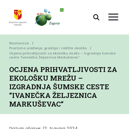
Naslovnica
Prostorno uređenje, gradnja i zaštita okoliša
Ocjena prihvatljivosti za ekološku mrežu – Izgradnja šumske 
ceste “Ivanečka Željeznica Markuševac“
OCJENA PRIHVATLJIVOSTI ZA
EKOLOŠKU MREŽU –
IZGRADNJA ŠUMSKE CESTE
“IVANEČKA ŽELJEZNICA
MARKUŠEVAC“
Datum objave: 12. travnja 2024.