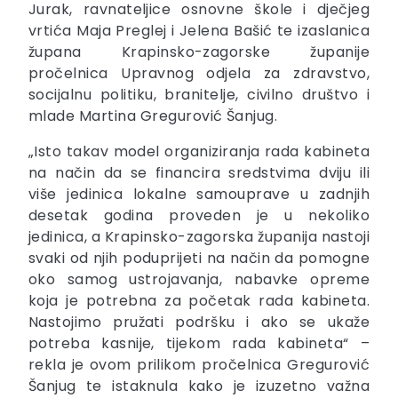
Jurak, ravnateljice osnovne škole i dječjeg
vrtića Maja Preglej i Jelena Bašić te izaslanica
župana Krapinsko-zagorske županije
pročelnica Upravnog odjela za zdravstvo,
socijalnu politiku, branitelje, civilno društvo i
mlade Martina Gregurović Šanjug.
„Isto takav model organiziranja rada kabineta
na način da se financira sredstvima dviju ili
više jedinica lokalne samouprave u zadnjih
desetak godina proveden je u nekoliko
jedinica, a Krapinsko-zagorska županija nastoji
svaki od njih poduprijeti na način da pomogne
oko samog ustrojavanja, nabavke opreme
koja je potrebna za početak rada kabineta.
Nastojimo pružati podršku i ako se ukaže
potreba kasnije, tijekom rada kabineta“ –
rekla je ovom prilikom pročelnica Gregurović
Šanjug te istaknula kako je izuzetno važna