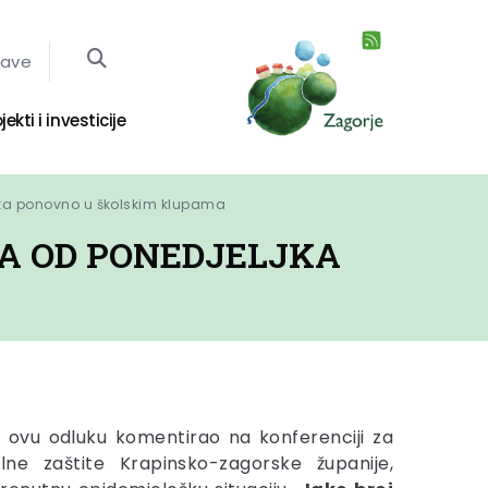
jave
jekti i investicije
ka ponovno u školskim klupama
A OD PONEDJELJKA
 ovu odluku komentirao na konferenciji za
ilne zaštite Krapinsko-zagorske županije,