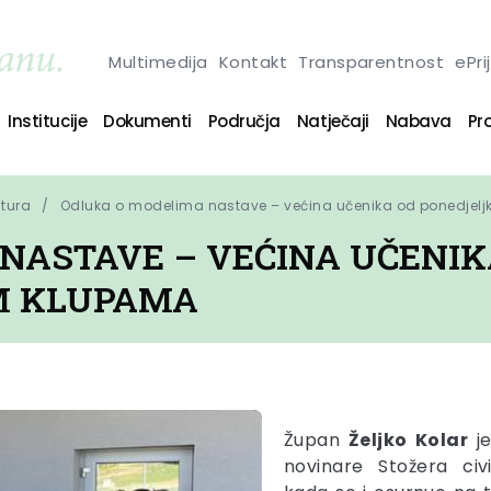
Multimedija
Kontakt
Transparentnost
ePri
Institucije
Dokumenti
Područja
Natječaji
Nabava
Pro
ltura
Odluka o modelima nastave – većina učenika od ponedjelj
NASTAVE – VEĆINA UČENIK
M KLUPAMA
Župan
Željko
Kolar
je
novinare Stožera civ