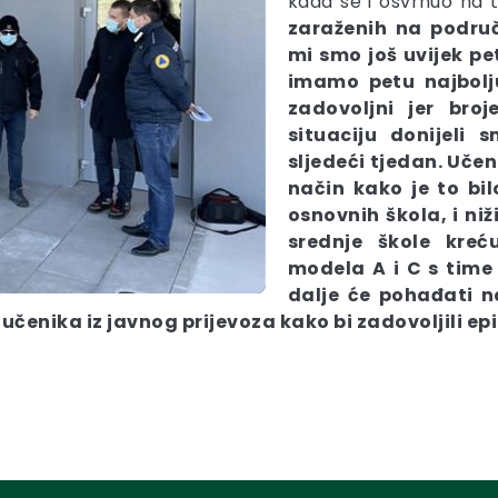
kada se i osvrnuo na t
zaraženih na područ
mi smo još uvijek pe
imamo petu najbolju
zadovoljni jer broj
situaciju donijeli
sljedeći tjedan. Učen
način kako je to bil
osnovnih škola, i ni
srednje škole kre
modela A i C s time 
dalje će pohađati n
nika iz javnog prijevoza kako bi zadovoljili ep