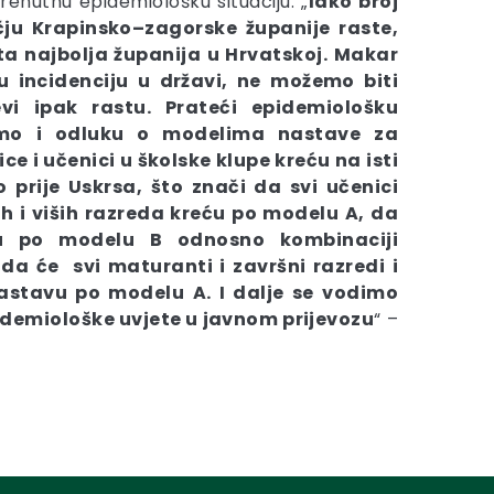
renutnu epidemiološku situaciju. „
Iako broj
ju Krapinsko–zagorske županije raste,
ta najbolja županija u Hrvatskoj. Makar
 incidenciju u državi, ne možemo biti
evi ipak rastu. Prateći epidemiološku
 smo i odluku o modelima nastave za
ice i učenici u školske klupe kreću na isti
o prije Uskrsa, što znači da svi učenici
žih i viših razreda kreću po modelu A, da
ću po modelu B odnosno kombinaciji
da će svi maturanti i završni razredi i
astavu po modelu A. I dalje se vodimo
idemiološke uvjete u javnom prijevozu
“ –