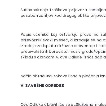
Sufinanciranje troškova prijevoza temelje
poseban zahtjev kod drugog oblika prijevoz
Popis učenika koji ostvaruju pravo na suf
prijevoznik svaki mjesec, a izrađuje se na o
izrađuje za isplatu državne subvencije i tr
prebivališta ili boravišta i naziv grada/opć
skladu s člankom 4. ove Odluke, iznos doplat
Način obračuna, rokove i način plaćanja izn
V. ZAVRŠNE ODREDBE
Ova Odluka objaviti će se u „Službenom glasn