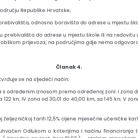
području Republike Hrvatske,
rebivališta, odnosno boravišta do adrese u mjestu škole
prebivališta do adrese u mjestu škole ili na redovitu 
im oblikom prijevoza, na područjima gdje nema odgovara
Članak 4.
vrđuje se na sljedeći način:
a s određenim iznosom prema određenoj zoni: I zona do 1
sa 122 kn; IV zona od 30,01 do 40,00 km, sa 145 kn; V zo
j željezničkoj tarifi 12,5% cijene mjesečne učeničke kar
buhvaćen Odlukom o kriterijima i načinu financiranja 