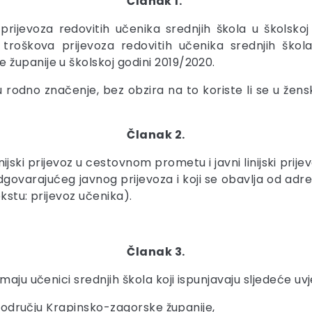
Članak 1.
ijevoza redovitih učenika srednjih škola u školskoj g
ja troškova prijevoza redovitih učenika srednjih škola
županije u školskoj godini 2019/2020.
aju rodno značenje, bez obzira na to koriste li se u ž
Članak 2.
ijski prijevoz u cestovnom prometu i javni linijski prij
govarajućeg javnog prijevoza i koji se obavlja od adr
kstu: prijevoz učenika).
Članak 3.
aju učenici srednjih škola koji ispunjavaju sljedeće uvj
a području Krapinsko-zagorske županije,