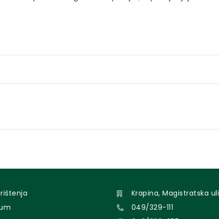
orištenja
Krapina, Magistratska uli
sum
049/329-111