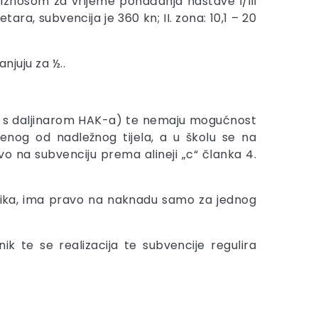
 iznosom za vrijeme pohađanja nastave i/ili
tara, subvencija je 360 kn; II. zona: 10,1 – 20
njuju za ½..
du s daljinarom HAK-a) te nemaju mogućnost
renog od nadležnog tijela, a u školu se na
o na subvenciju prema alineji „c“ članka 4.
 učenika, ima pravo na naknadu samo za jednog
ik te se realizacija te subvencije regulira