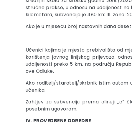
srednjih škola za školsku godinu 2019./202
stručne prakse, u odnosu na udaljenost na kojo
kilometara, subvencija je 480 kn: III. zona: 2
Ako je u mjesecu broj nastavnih dana deset ili
Učenici kojima je mjesto prebivališta od 
korištenja javnog linijskog prijevoza, od
udaljenosti preko 5 km, na području Republ
ove Odluke.
Ako roditelj/staratelj/skrbnik istim autom u
učenika.
Zahtjev za subvenciju prema alineji „c“ čl
posebnim ugovorom.
IV. PROVEDBENE ODREDBE