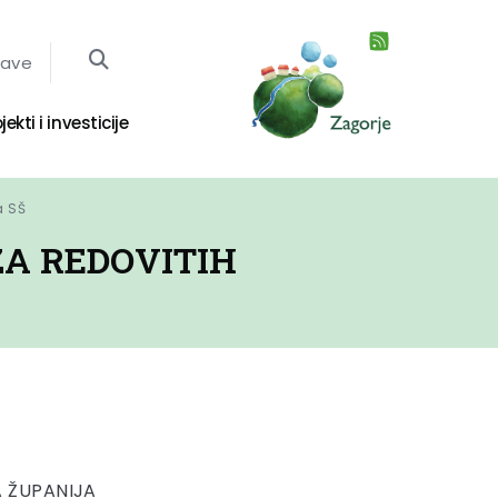
jave
jekti i investicije
a SŠ
A REDOVITIH
 ŽUPANIJA