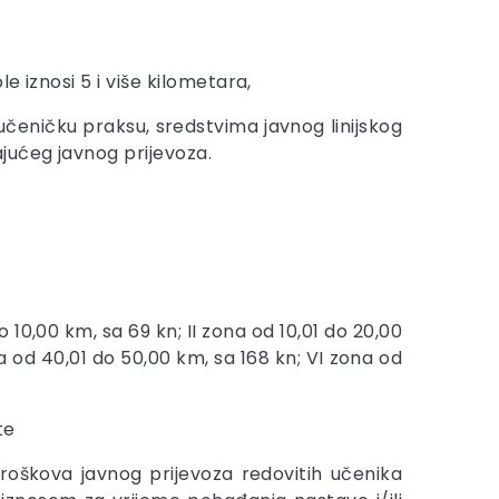
 iznosi 5 i više kilometara,
učeničku praksu, sredstvima javnog linijskog
jućeg javnog prijevoza.
0,00 km, sa 69 kn; II zona od 10,01 do 20,00
na od 40,01 do 50,00 km, sa 168 kn; VI zona od
te
troškova javnog prijevoza redovitih učenika