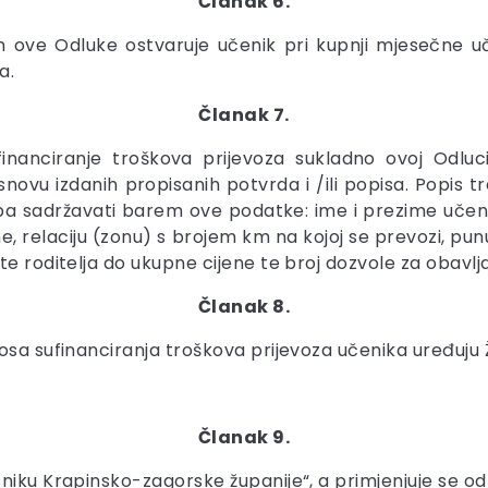
Članak 6.
m ove Odluke ostvaruje učenik pri kupnji mjesečne uče
a.
Članak 7.
inanciranje troškova prijevoza sukladno ovoj Odluc
snovu izdanih propisanih potvrda i /ili popisa. Popis t
eba sadržavati barem ove podatke: ime i prezime učeni
ine, relaciju (zonu) s brojem km na kojoj se prevozi, pu
e roditelja do ukupne cijene te broj dozvole za obavljan
Članak 8.
osa sufinanciranja troškova prijevoza učenika uređuju 
Članak 9.
iku Krapinsko-zagorske županije“, a primjenjuje se od 9