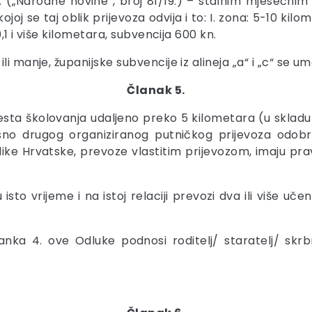
0. („Narodne novine“, broj 81/19.) – stalnim mjesečnim
j se taj oblik prijevoza odvija i to: I. zona: 5-10 kilome
0,1 i više kilometara, subvencija 600 kn.
 manje, županijske subvencije iz alineja „a“ i „c“ se uma
Članak 5.
mjesta školovanja udaljeno preko 5 kilometara (u skla
nosno drugog organiziranog putničkog prijevoza odob
ike Hrvatske, prevoze vlastitim prijevozom, imaju prav
 isto vrijeme i na istoj relaciji prevozi dva ili više
anka 4. ove Odluke podnosi roditelj/ staratelj/ skrbn