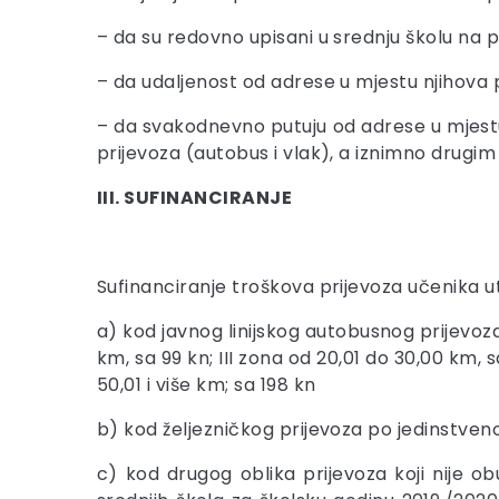
– da su redovno upisani u srednju školu na 
– da udaljenost od adrese u mjestu njihova p
– da svakodnevno putuju od adrese u mjestu 
prijevoza (autobus i vlak), a iznimno drug
III. SUFINANCIRANJE
Sufinanciranje troškova prijevoza učenika ut
a) kod javnog linijskog autobusnog prijevoz
km, sa 99 kn; III zona od 20,01 do 30,00 km, 
50,01 i više km; sa 198 kn
b) kod željezničkog prijevoza po jedinstveno
c) kod drugog oblika prijevoza koji nije o