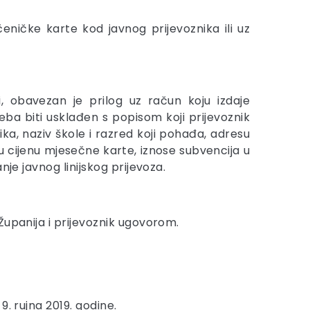
ničke karte kod javnog prijevoznika ili uz
i, obavezan je prilog uz račun koju izdaje
reba biti usklađen s popisom koji prijevoznik
ka, naziv škole i razred koji pohađa, adresu
nu cijenu mjesečne karte, iznose subvencija u
je javnog linijskog prijevoza.
Županija i prijevoznik ugovorom.
. rujna 2019. godine.