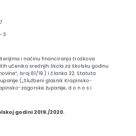
7
9-3
terijima i načinu financiranja troškova
tih učenika srednjih škola za školsku godinu
ovine“, broj 81/19.) i članka 32. Statuta
upanije („Službeni glasnik Krapinsko-
 Krapinsko-zagorske županije, d o n o s i
lskoj godini 2019./2020.