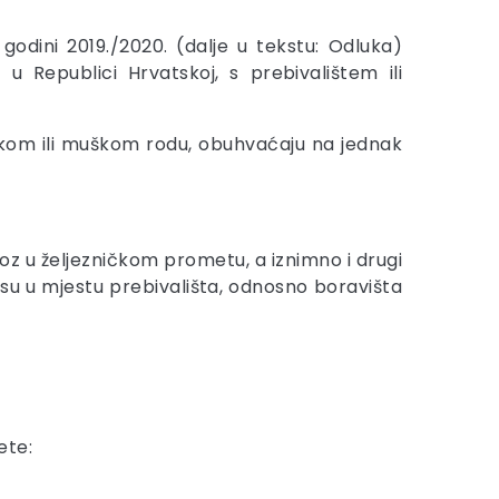
odini 2019./2020. (dalje u tekstu: Odluka)
 u Republici Hrvatskoj, s prebivalištem ili
enskom ili muškom rodu, obuhvaćaju na jednak
evoz u željezničkom prometu, a iznimno i drugi
esu u mjestu prebivališta, odnosno boravišta
ete: