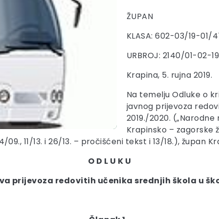
ŽUPAN
KLASA: 602-03/19-01/4
URBROJ: 2140/01-02-1
Krapina, 5. rujna 2019.
Na temelju Odluke o kri
javnog prijevoza redovi
2019./2020. („Narodne n
Krapinsko – zagorske ž
14/09., 11/13. i 26/13. – pročišćeni tekst i 13/18.), župan
O D L U K U
va prijevoza redovitih učenika srednjih škola u ško