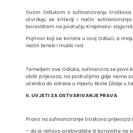
Ovom Odlukom o sufinanciranju troškova pr
utvrđuju se kriteriji i način sufinanciran
boravištem na području Krapinsko-zagorske 
Pojmovi koji se koriste u ovoj Odluci, a im
način ženski i muški rod.
Temeljem ove Odluke, sufinancira se javni lin
oblik prijevoza, na područjima gdje nema od
učenika do adrese u mjestu škole (dalje u te
II. UVJETI ZA OSTVARIVANJE PRAVA
Pravo na sufinanciranje troškova prijevoza im
– da je njihovo prebivalište ili boravište n