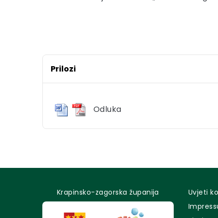
Prilozi
Odluka
Krapinsko-zagorska županija
Uvjeti k
Impres