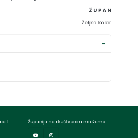
Ž U P A N
Željko Kolar
ca 1
Županija na društvenim mrežama