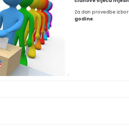
članove vijeća mjes
Za dan provedbe izbo
godine
.