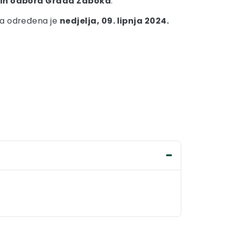
nih odbora Grada Zaboka
.
ra određena je
nedjelja, 09. lipnja 2024.