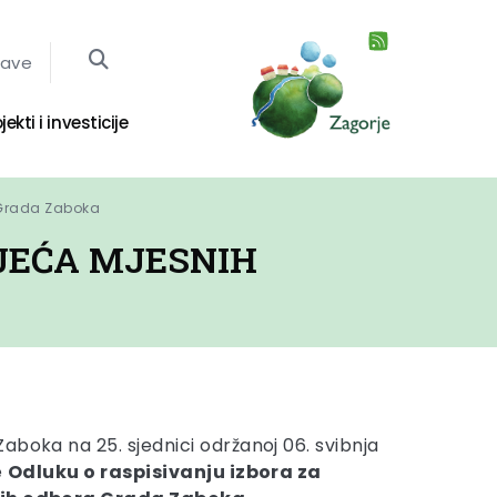
jave
jekti i investicije
 Grada Zaboka
IJEĆA MJESNIH
aboka na 25. sjednici održanoj 06. svibnja
e
Odluku o raspisivanju izbora za