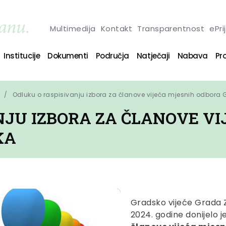
Multimedija
Kontakt
Transparentnost
ePri
Institucije
Dokumenti
Područja
Natječaji
Nabava
Pro
Odluku o raspisivanju izbora za članove vijeća mjesnih odbora
NJU IZBORA ZA ČLANOVE V
KA
Gradsko vijeće Grada Z
2024. godine donijelo j