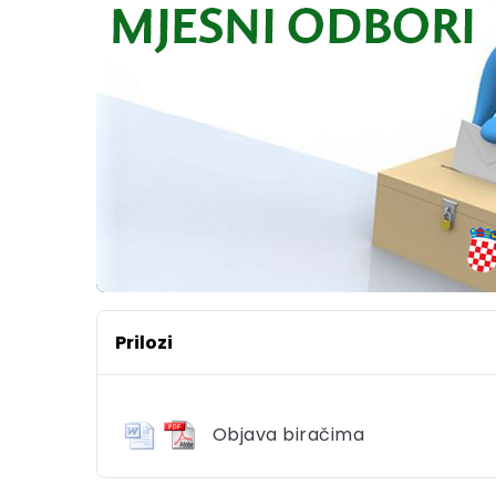
Prilozi
Objava biračima