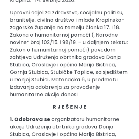
Krapina, 14. svibnja 2020.
Upravni odjel za zdravstvo, socijalnu politiku,
branitelje, civilno društvo i mlade Krapinsko-
zagorske županije na temelju članka 17. i 18.
Zakona o humanitarnoj pomoći („Narodne
novine” broj 102/15. i 98/19. – u daljnjem tekstu:
Zakon o humanitarnoj pomoći) povodom
zahtjeva Udruženja obrtnika gradova Donja
Stubica, Oroslavje i općina Marija Bistrica,
Gornja Stubica, Stubičke Toplice, sa sjedištem
u Donjoj Stubici, Matenačka 6, u predmetu
izdavanja odobrenja za provođenje
humanitarne akcije donosi
R J E Š E N J E
1.
Odobrava se
organizatoru humanitarne
akcije Udruženju obrtnika gradova Donja
Stubica, Oroslavje i općina Marija Bistrica,