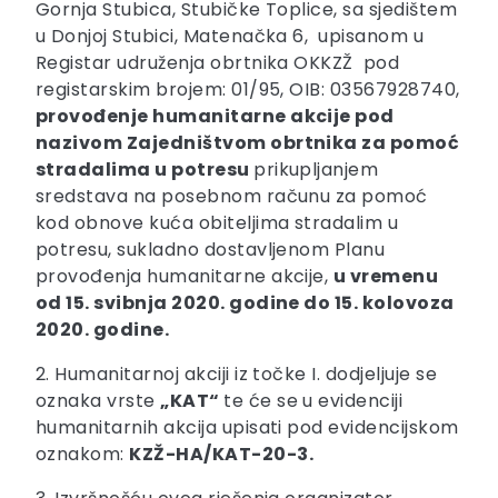
Gornja Stubica, Stubičke Toplice, sa sjedištem
u Donjoj Stubici, Matenačka 6, upisanom u
Registar udruženja obrtnika OKKZŽ pod
registarskim brojem: 01/95, OIB: 03567928740,
provođenje humanitarne akcije pod
nazivom Zajedništvom obrtnika za pomoć
stradalima u potresu
prikupljanjem
sredstava na posebnom računu za pomoć
kod obnove kuća obiteljima stradalim u
potresu, sukladno dostavljenom Planu
provođenja humanitarne akcije,
u vremenu
od 15. svibnja 2020. godine do 15. kolovoza
2020. godine.
2. Humanitarnoj akciji iz točke I. dodjeljuje se
oznaka vrste
„KAT“
te će se u evidenciji
humanitarnih akcija upisati pod evidencijskom
oznakom:
KZŽ-HA/KAT-20-3.