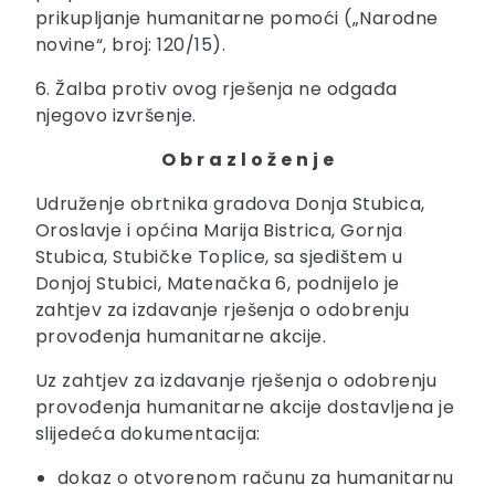
prikupljanje humanitarne pomoći („Narodne
novine“, broj: 120/15).
6. Žalba protiv ovog rješenja ne odgađa
njegovo izvršenje.
O b r a z l o ž e n j e
Udruženje obrtnika gradova Donja Stubica,
Oroslavje i općina Marija Bistrica, Gornja
Stubica, Stubičke Toplice, sa sjedištem u
Donjoj Stubici, Matenačka 6, podnijelo je
zahtjev za izdavanje rješenja o odobrenju
provođenja humanitarne akcije.
Uz zahtjev za izdavanje rješenja o odobrenju
provođenja humanitarne akcije dostavljena je
slijedeća dokumentacija:
dokaz o otvorenom računu za humanitarnu