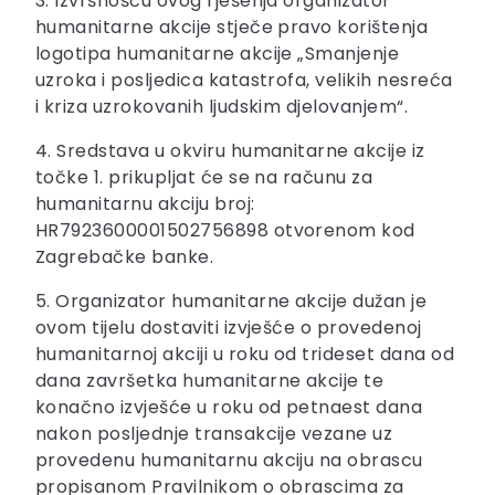
3. Izvršnošću ovog rješenja organizator
humanitarne akcije stječe pravo korištenja
logotipa humanitarne akcije „Smanjenje
uzroka i posljedica katastrofa, velikih nesreća
i kriza uzrokovanih ljudskim djelovanjem“.
4. Sredstava u okviru humanitarne akcije iz
točke 1. prikupljat će se na računu za
humanitarnu akciju broj:
HR7923600001502756898 otvorenom kod
Zagrebačke banke.
5. Organizator humanitarne akcije dužan je
ovom tijelu dostaviti izvješće o provedenoj
humanitarnoj akciji u roku od trideset dana od
dana završetka humanitarne akcije te
konačno izvješće u roku od petnaest dana
nakon posljednje transakcije vezane uz
provedenu humanitarnu akciju na obrascu
propisanom Pravilnikom o obrascima za