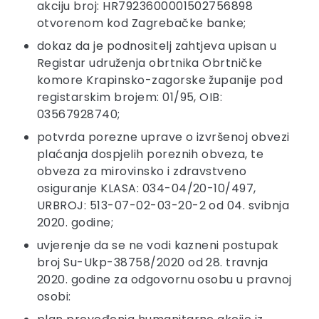
akciju broj: HR7923600001502756898
otvorenom kod Zagrebačke banke;
dokaz da je podnositelj zahtjeva upisan u
Registar udruženja obrtnika Obrtničke
komore Krapinsko-zagorske županije pod
registarskim brojem: 01/95, OIB:
03567928740;
potvrda porezne uprave o izvršenoj obvezi
plaćanja dospjelih poreznih obveza, te
obveza za mirovinsko i zdravstveno
osiguranje KLASA: 034-04/20-10/497,
URBROJ: 513-07-02-03-20-2 od 04. svibnja
2020. godine;
uvjerenje da se ne vodi kazneni postupak
broj Su-Ukp-38758/2020 od 28. travnja
2020. godine za odgovornu osobu u pravnoj
osobi: