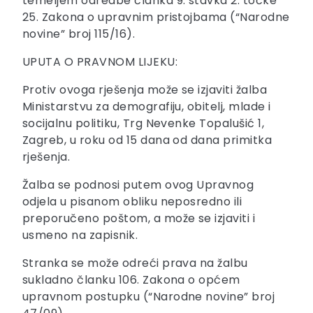
temeljem odredbe članka 9. stavka 2. točke
25. Zakona o upravnim pristojbama (“Narodne
novine” broj 115/16).
UPUTA O PRAVNOM LIJEKU:
Protiv ovoga rješenja može se izjaviti žalba
Ministarstvu za demografiju, obitelj, mlade i
socijalnu politiku, Trg Nevenke Topalušić 1,
Zagreb, u roku od 15 dana od dana primitka
rješenja.
Žalba se podnosi putem ovog Upravnog
odjela u pisanom obliku neposredno ili
preporučeno poštom, a može se izjaviti i
usmeno na zapisnik.
Stranka se može odreći prava na žalbu
sukladno članku 106. Zakona o općem
upravnom postupku (“Narodne novine” broj