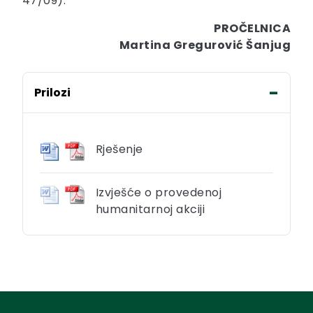
47/09).
PROČELNICA
Martina Gregurović Šanjug
Prilozi
Rješenje
Izvješće o provedenoj
humanitarnoj akciji