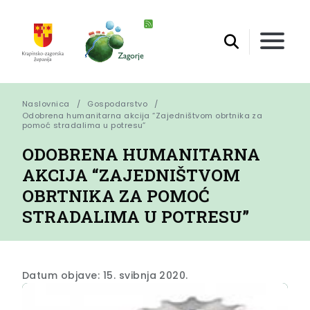
Naslovnica
Gospodarstvo
Odobrena humanitarna akcija “Zajedništvom obrtnika za 
pomoć stradalima u potresu”
ODOBRENA HUMANITARNA
AKCIJA “ZAJEDNIŠTVOM
OBRTNIKA ZA POMOĆ
STRADALIMA U POTRESU”
Datum objave: 15. svibnja 2020.