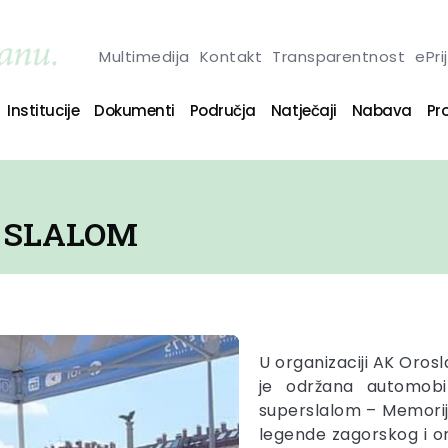
Multimedija
Kontakt
Transparentnost
ePri
Institucije
Dokumenti
Područja
Natječaji
Nabava
Pro
R SLALOM
U organizaciji AK Orosl
je održana automobi
superslalom – Memorija
legende zagorskog i o