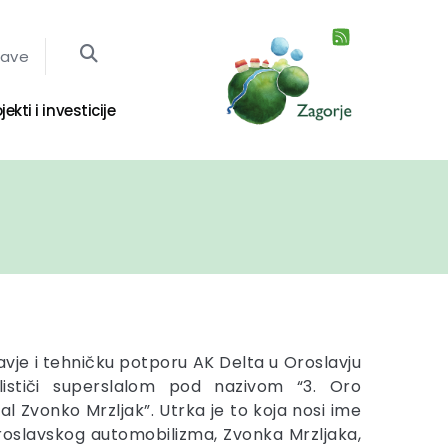
jave
jekti i investicije
avje i tehničku potporu AK Delta u Oroslavju
lističi superslalom pod nazivom “3. Oro
l Zvonko Mrzljak”. Utrka je to koja nosi ime
roslavskog automobilizma, Zvonka Mrzljaka,