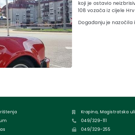
koji je ostavio neizbri
108 vozača iz cijele Hr
Događanju je nazočila 
orištenja
Krapina, Magistratska uli
sum
049/329-111
nas
049/329-255