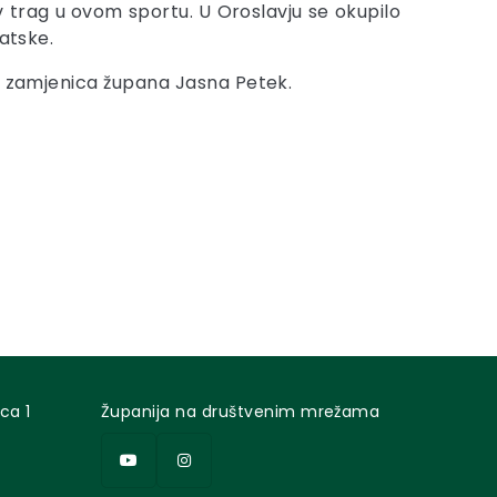
siv trag u ovom sportu. U Oroslavju se okupilo
vatske.
i zamjenica župana Jasna Petek.
ca 1
Županija na društvenim mrežama