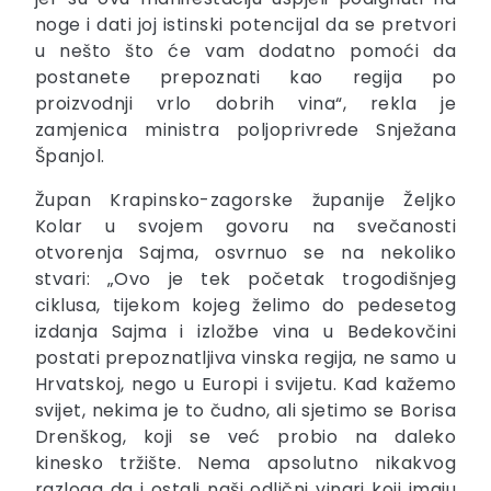
noge i dati joj istinski potencijal da se pretvori
u nešto što će vam dodatno pomoći da
postanete prepoznati kao regija po
proizvodnji vrlo dobrih vina“, rekla je
zamjenica ministra poljoprivrede Snježana
Španjol.
Župan Krapinsko-zagorske županije Željko
Kolar u svojem govoru na svečanosti
otvorenja Sajma, osvrnuo se na nekoliko
stvari: „Ovo je tek početak trogodišnjeg
ciklusa, tijekom kojeg želimo do pedesetog
izdanja Sajma i izložbe vina u Bedekovčini
postati prepoznatljiva vinska regija, ne samo u
Hrvatskoj, nego u Europi i svijetu. Kad kažemo
svijet, nekima je to čudno, ali sjetimo se Borisa
Drenškog, koji se već probio na daleko
kinesko tržište. Nema apsolutno nikakvog
razloga da i ostali naši odlični vinari koji imaju