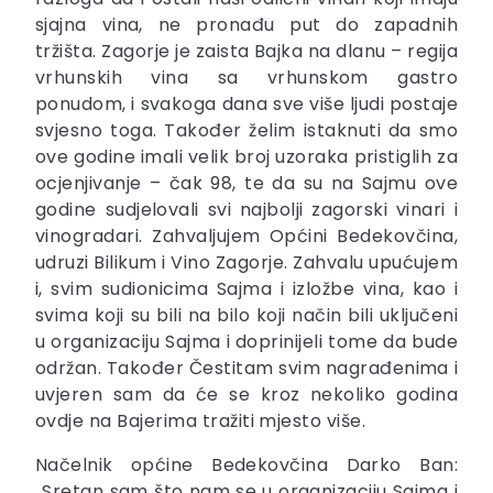
sjajna vina, ne pronađu put do zapadnih
tržišta. Zagorje je zaista Bajka na dlanu – regija
vrhunskih vina sa vrhunskom gastro
ponudom, i svakoga dana sve više ljudi postaje
svjesno toga. Također želim istaknuti da smo
ove godine imali velik broj uzoraka pristiglih za
ocjenjivanje – čak 98, te da su na Sajmu ove
godine sudjelovali svi najbolji zagorski vinari i
vinogradari. Zahvaljujem Općini Bedekovčina,
udruzi Bilikum i Vino Zagorje. Zahvalu upućujem
i, svim sudionicima Sajma i izložbe vina, kao i
svima koji su bili na bilo koji način bili uključeni
u organizaciju Sajma i doprinijeli tome da bude
održan. Također Čestitam svim nagrađenima i
uvjeren sam da će se kroz nekoliko godina
ovdje na Bajerima tražiti mjesto više.
Načelnik općine Bedekovčina Darko Ban:
„Sretan sam što nam se u organizaciju Sajma i