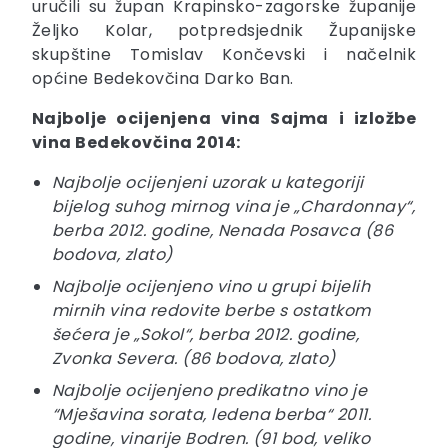
uručili su župan Krapinsko-zagorske županije
Željko Kolar, potpredsjednik Županijske
skupštine Tomislav Končevski i načelnik
općine Bedekovčina Darko Ban.
Najbolje ocijenjena vina Sajma i izložbe
vina Bedekovčina 2014:
Najbolje ocijenjeni uzorak u kategoriji
bijelog suhog mirnog vina je „Chardonnay“,
berba 2012. godine, Nenada Posavca (86
bodova, zlato)
Najbolje ocijenjeno vino u grupi bijelih
mirnih vina redovite berbe s ostatkom
šećera je „Sokol“, berba 2012. godine,
Zvonka Severa. (86 bodova, zlato)
Najbolje ocijenjeno predikatno vino je
“Mješavina sorata, ledena berba“ 2011.
godine, vinarije Bodren. (91 bod, veliko