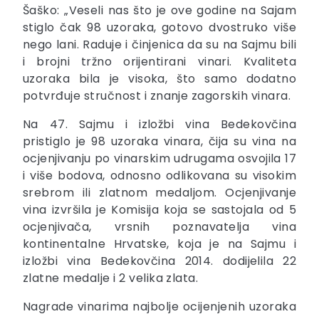
Šaško: „Veseli nas što je ove godine na Sajam
stiglo čak 98 uzoraka, gotovo dvostruko više
nego lani. Raduje i činjenica da su na Sajmu bili
i brojni tržno orijentirani vinari. Kvaliteta
uzoraka bila je visoka, što samo dodatno
potvrđuje stručnost i znanje zagorskih vinara.
Na 47. Sajmu i izložbi vina Bedekovčina
pristiglo je 98 uzoraka vinara, čija su vina na
ocjenjivanju po vinarskim udrugama osvojila 17
i više bodova, odnosno odlikovana su visokim
srebrom ili zlatnom medaljom. Ocjenjivanje
vina izvršila je Komisija koja se sastojala od 5
ocjenjivača, vrsnih poznavatelja vina
kontinentalne Hrvatske, koja je na Sajmu i
izložbi vina Bedekovčina 2014. dodijelila 22
zlatne medalje i 2 velika zlata.
Nagrade vinarima najbolje ocijenjenih uzoraka