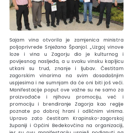
Sajam vina otvorila je zamjenica ministra
poljoprivrede Snježana Španjol. „Uzgoj vinove
loze i vina u Zagorju dio je kulturnog i
povijesnog nasljeđa, a u svaku vinsku kapljicu
utkani su trud, znanje i ljubav. Čestitam
zagorskim vinarima na svim dosadašnjim
uspjesima i ne sumnjam da će oni biti još veći.
Manifestacije poput ove važne su ne samo za
proizvođače i njihovu promociju, već i
promociju i brendiranje Zagorja kao regije
poznate po dobroj hrani i odličnim vinima.
Upravo zato čestitam Krapinsko-zagorskoj
županiji i Općini Bedekovčina na organizaciji,
jer su ovu manifestaciju uspjeli podignuti na