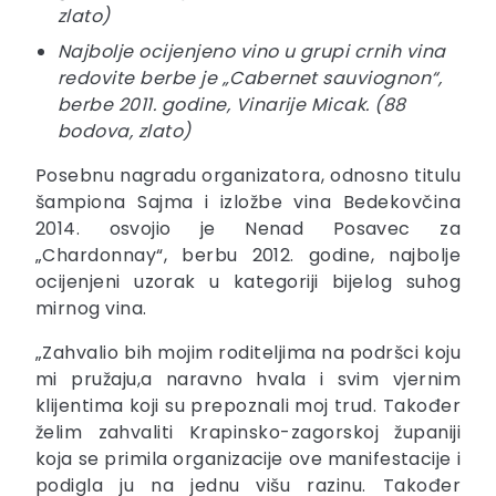
zlato)
Najbolje ocijenjeno vino u grupi crnih vina
redovite berbe je „Cabernet sauviognon“,
berbe 2011. godine, Vinarije Micak. (88
bodova, zlato)
Posebnu nagradu organizatora, odnosno titulu
šampiona Sajma i izložbe vina Bedekovčina
2014. osvojio je Nenad Posavec za
„Chardonnay“, berbu 2012. godine, najbolje
ocijenjeni uzorak u kategoriji bijelog suhog
mirnog vina.
„Zahvalio bih mojim roditeljima na podršci koju
mi pružaju,a naravno hvala i svim vjernim
klijentima koji su prepoznali moj trud. Također
želim zahvaliti Krapinsko-zagorskoj županiji
koja se primila organizacije ove manifestacije i
podigla ju na jednu višu razinu. Također