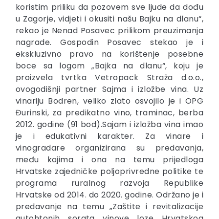
koristim priliku da pozovem sve ljude da dođu
u Zagorje, vidjeti i okusiti našu Bajku na dlanu“,
rekao je Nenad Posavec prilikom preuzimanja
nagrade. Gospodin Posavec stekao je i
ekskluzivno pravo na korištenje posebne
boce sa logom „Bajka na dlanu“, koju je
proizvela tvrtka Vetropack Straža d.o.o.,
ovogodišnji partner Sajma i izložbe vina. Uz
vinariju Bodren, veliko zlato osvojilo je i OPG
Đurinski, za predikatno vino, traminac, berba
2012. godine (91 bod).Sajam i izložba vina imao
je i edukativni karakter. Za vinare i
vinogradare organizirana su predavanja,
među kojima i ona na temu prijedloga
Hrvatske zajedničke poljoprivredne politike te
programa ruralnog razvoja Republike
Hrvatske od 2014. do 2020. godine. Održano je i
predavanje na temu „Zaštite i revitalizacije
autohtonih sorata vinove loze Hrvatskog