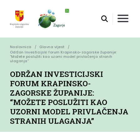
Naslovnica
Glavna vijest
Održan Investicijski forum Krapinsko-zagorske županije: 
“Možete poslužiti kao uzorni model privlačenja stranih 
ulaganja”
ODRŽAN INVESTICIJSKI
FORUM KRAPINSKO-
ZAGORSKE ŽUPANIJE:
“MOŽETE POSLUŽITI KAO
UZORNI MODEL PRIVLAČENJA
STRANIH ULAGANJA”