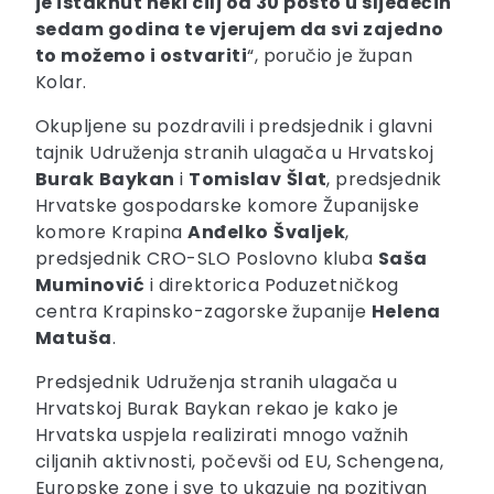
je istaknut neki cilj od 30 posto u sljedećih
sedam godina te vjerujem da svi zajedno
to možemo i ostvariti
“, poručio je župan
Kolar.
Okupljene su pozdravili i predsjednik i glavni
tajnik Udruženja stranih ulagača u Hrvatskoj
Burak
Baykan
i
Tomislav
Šlat
, predsjednik
Hrvatske gospodarske komore Županijske
komore Krapina
Anđelko
Švaljek
,
predsjednik CRO-SLO Poslovno kluba
Saša
Muminović
i direktorica Poduzetničkog
centra Krapinsko-zagorske županije
Helena
Matuša
.
Predsjednik Udruženja stranih ulagača u
Hrvatskoj Burak Baykan rekao je kako je
Hrvatska uspjela realizirati mnogo važnih
ciljanih aktivnosti, počevši od EU, Schengena,
Europske zone i sve to ukazuje na pozitivan