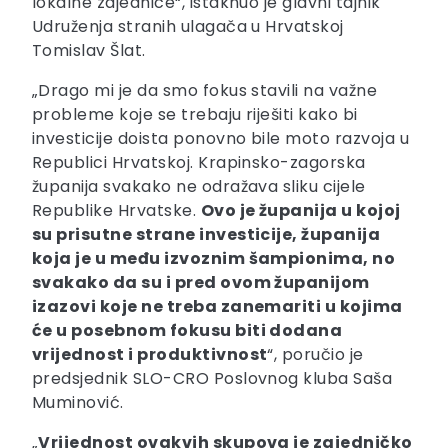
lokalne zajednice“, istaknuo je glavni tajnik
Udruženja stranih ulagača u Hrvatskoj
Tomislav Šlat.
„Drago mi je da smo fokus stavili na važne
probleme koje se trebaju riješiti kako bi
investicije doista ponovno bile moto razvoja u
Republici Hrvatskoj. Krapinsko-zagorska
županija svakako ne odražava sliku cijele
Republike Hrvatske.
Ovo je županija u kojoj
su prisutne strane investicije, županija
koja je u među izvoznim šampionima, no
svakako da su i pred ovom županijom
izazovi koje ne treba zanemariti u kojima
će u posebnom fokusu biti dodana
vrijednost i produktivnost
“, poručio je
predsjednik SLO-CRO Poslovnog kluba Saša
Muminović.
„
Vrijednost ovakvih skupova je zajedničko