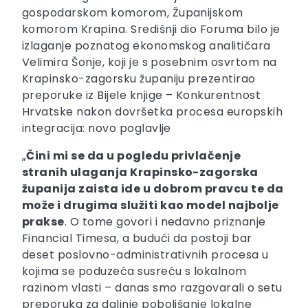
gospodarskom komorom, Županijskom
komorom Krapina. Središnji dio Foruma bilo je
izlaganje poznatog ekonomskog analitičara
Velimira Šonje, koji je s posebnim osvrtom na
Krapinsko-zagorsku županiju prezentirao
preporuke iz Bijele knjige – Konkurentnost
Hrvatske nakon dovršetka procesa europskih
integracija: novo poglavlje
„
Čini mi se da u pogledu privlačenje
stranih ulaganja Krapinsko-zagorska
županija zaista ide u dobrom pravcu te da
može i drugima služiti kao model najbolje
prakse
. O tome govori i nedavno priznanje
Financial Timesa, a budući da postoji bar
deset poslovno-administrativnih procesa u
kojima se poduzeća susreću s lokalnom
razinom vlasti – danas smo razgovarali o setu
preporuka za daljnje poboljšanje lokalne