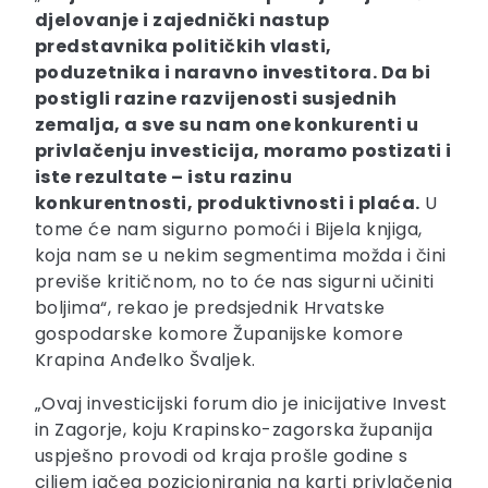
djelovanje i zajednički nastup
predstavnika političkih vlasti,
poduzetnika i naravno investitora. Da bi
postigli razine razvijenosti susjednih
zemalja, a sve su nam one konkurenti u
privlačenju investicija, moramo postizati i
iste rezultate – istu razinu
konkurentnosti, produktivnosti i plaća.
U
tome će nam sigurno pomoći i Bijela knjiga,
koja nam se u nekim segmentima možda i čini
previše kritičnom, no to će nas sigurni učiniti
boljima“, rekao je predsjednik Hrvatske
gospodarske komore Županijske komore
Krapina Anđelko Švaljek.
„Ovaj investicijski forum dio je inicijative Invest
in Zagorje, koju Krapinsko-zagorska županija
uspješno provodi od kraja prošle godine s
ciljem jačeg pozicioniranja na karti privlačenja