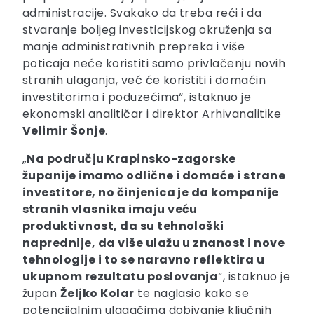
administracije. Svakako da treba reći i da
stvaranje boljeg investicijskog okruženja sa
manje administrativnih prepreka i više
poticaja neće koristiti samo privlačenju novih
stranih ulaganja, već će koristiti i domaćin
investitorima i poduzećima“, istaknuo je
ekonomski analitičar i direktor Arhivanalitike
Velimir
Šonje
.
„
Na području Krapinsko-zagorske
županije imamo odlične i domaće i strane
investitore, no činjenica je da kompanije
stranih vlasnika imaju veću
produktivnost, da su tehnološki
naprednije, da više ulažu u znanost i nove
tehnologije i to se naravno reflektira u
ukupnom rezultatu poslovanja
“, istaknuo je
župan
Željko Kolar
te naglasio kako se
potencijalnim ulagačima dobivanje ključnih