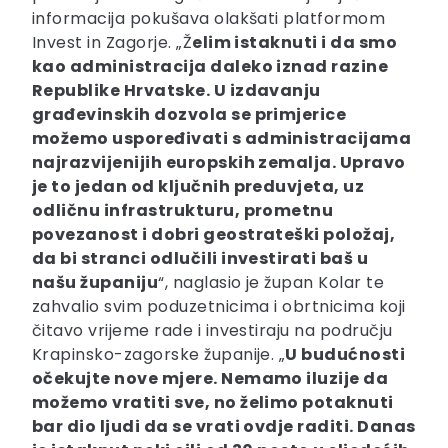
informacija pokušava olakšati platformom
Invest in Zagorje. „Ž
elim istaknuti i da smo
kao administracija daleko iznad razine
Republike Hrvatske. U izdavanju
građevinskih dozvola se primjerice
možemo uspoređivati s administracijama
najrazvijenijih europskih zemalja. Upravo
je to jedan od ključnih preduvjeta, uz
odličnu infrastrukturu, prometnu
povezanost i dobri geostrateški položaj,
da bi stranci odlučili investirati baš u
našu županiju
“, naglasio je župan Kolar te
zahvalio svim poduzetnicima i obrtnicima koji
čitavo vrijeme rade i investiraju na području
Krapinsko-zagorske županije. „
U budućnosti
očekujte nove mjere. Nemamo iluzije da
možemo vratiti sve, no želimo potaknuti
bar dio ljudi da se vrati ovdje raditi. Danas