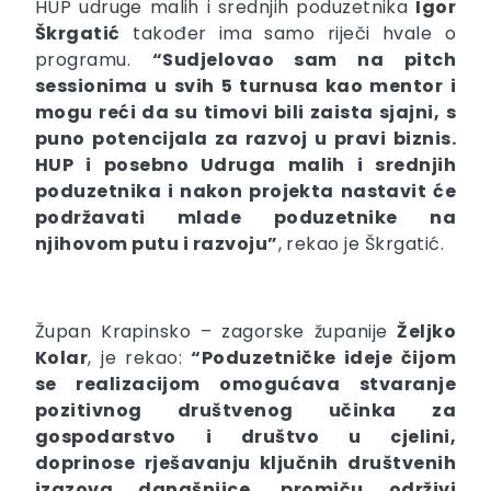
HUP udruge malih i srednjih poduzetnika
Igor
Škrgatić
također ima samo riječi hvale o
programu.
“Sudjelovao sam na pitch
sessionima u svih 5 turnusa kao mentor i
mogu reći da su timovi bili zaista sjajni, s
puno potencijala za razvoj u pravi biznis.
HUP i posebno Udruga malih i srednjih
poduzetnika i nakon projekta nastavit će
podržavati mlade poduzetnike na
njihovom putu i razvoju”
, rekao je Škrgatić.
Župan Krapinsko – zagorske županije
Željko
Kolar
, je rekao:
“Poduzetničke ideje čijom
se realizacijom omogućava stvaranje
pozitivnog društvenog učinka za
gospodarstvo i društvo u cjelini,
doprinose rješavanju ključnih društvenih
izazova današnjice, promiču održivi