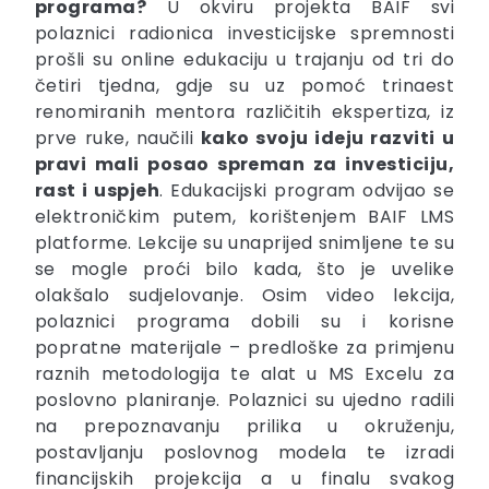
programa?
U okviru projekta BAIF svi
polaznici radionica investicijske spremnosti
prošli su online edukaciju u trajanju od tri do
četiri tjedna, gdje su uz pomoć trinaest
renomiranih mentora različitih ekspertiza, iz
prve ruke, naučili
kako svoju ideju razviti u
pravi mali posao spreman za investiciju,
rast i uspjeh
. Edukacijski program odvijao se
elektroničkim putem, korištenjem BAIF LMS
platforme. Lekcije su unaprijed snimljene te su
se mogle proći bilo kada, što je uvelike
olakšalo sudjelovanje. Osim video lekcija,
polaznici programa dobili su i korisne
popratne materijale – predloške za primjenu
raznih metodologija te alat u MS Excelu za
poslovno planiranje. Polaznici su ujedno radili
na prepoznavanju prilika u okruženju,
postavljanju poslovnog modela te izradi
financijskih projekcija a u finalu svakog