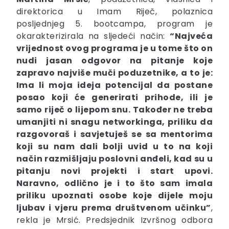
direktorica u Imam Riječ, polaznica
posljednjeg 5. bootcampa, program je
okarakterizirala na sljedeći način:
“Najveća
vrijednost ovog programa je u tome što on
nudi jasan odgovor na pitanje koje
zapravo najviše muči poduzetnike, a to je:
Ima li moja ideja potencijal da postane
posao koji će generirati prihode, ili je
samo riječ o lijepom snu. Također ne treba
umanjiti ni snagu networkinga, priliku da
razgovoraš i savjetuješ se sa mentorima
koji su nam dali bolji uvid u to na koji
način razmišljaju poslovni anđeli, kad su u
pitanju novi projekti i start upovi.
Naravno, odlično je i to što sam imala
priliku upoznati osobe koje dijele moju
ljubav i vjeru prema društvenom učinku”
,
rekla je Mrsić. Predsjednik Izvršnog odbora