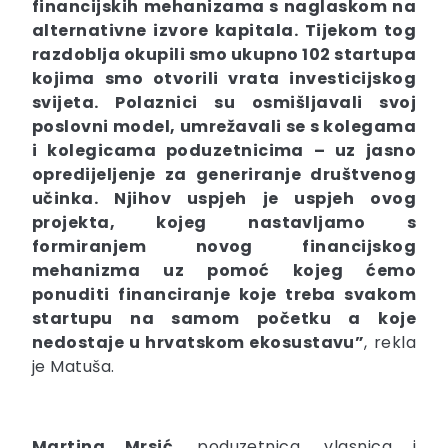
financijskih mehanizama s naglaskom na
alternativne izvore kapitala. Tijekom tog
razdoblja okupili smo ukupno 102 startupa
kojima smo otvorili vrata investicijskog
svijeta. Polaznici su osmišljavali svoj
poslovni model, umrežavali se s kolegama
i kolegicama poduzetnicima – uz jasno
opredijeljenje za generiranje društvenog
učinka. Njihov uspjeh je uspjeh ovog
projekta, kojeg nastavljamo s
formiranjem novog financijskog
mehanizma uz pomoć kojeg ćemo
ponuditi financiranje koje treba svakom
startupu na samom početku a koje
nedostaje u hrvatskom ekosustavu”
, rekla
je Matuša.
Martina Mrsić
, poduzetnica, vlasnica i