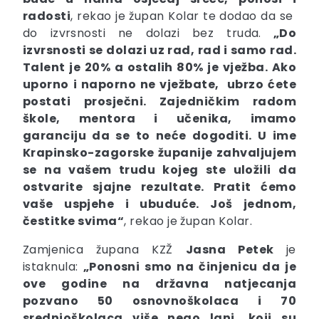
radosti
, rekao je župan Kolar te dodao da se
do izvrsnosti ne dolazi bez truda.
„Do
izvrsnosti se dolazi uz rad, rad i samo rad.
Talent je 20% a ostalih 80% je vježba. Ako
uporno i naporno ne vježbate, ubrzo ćete
postati prosječni. Zajedničkim radom
škole, mentora i učenika, imamo
garanciju da se to neće dogoditi. U ime
Krapinsko-zagorske županije zahvaljujem
se na vašem trudu kojeg ste uložili da
ostvarite sjajne rezultate. Pratit ćemo
vaše uspjehe i ubuduće. Još jednom,
čestitke svima“
, rekao je župan Kolar.
Zamjenica župana KZŽ
Jasna Petek
je
istaknula:
„Ponosni smo na činjenicu da je
ove godine na državna natjecanja
pozvano 50 osnovnoškolaca i 70
srednjoškolaca više nego lani, koji su