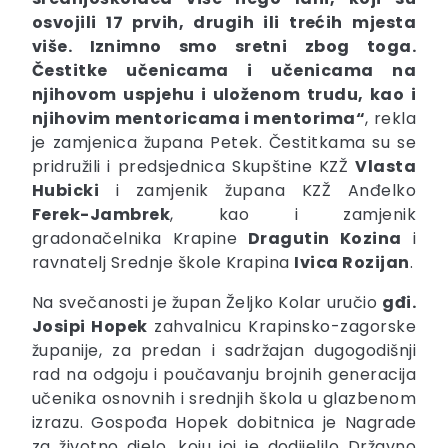
osvojili 17 prvih, drugih ili trećih mjesta
više. Iznimno smo sretni zbog toga.
Čestitke učenicama i učenicama na
njihovom uspjehu i uloženom trudu, kao i
njihovim mentoricama i mentorima“
, rekla
je zamjenica župana Petek. Čestitkama su se
pridružili i predsjednica Skupštine KZŽ
Vlasta
Hubicki
i zamjenik župana KZŽ Anđelko
Ferek-Jambrek
, kao i zamjenik
gradonačelnika Krapine
Dragutin Kozina
i
ravnatelj Srednje škole Krapina
Ivica Rozijan
.
Na svečanosti je župan Željko Kolar uručio
gđi.
Josipi Hopek
zahvalnicu Krapinsko-zagorske
županije, za predan i sadržajan dugogodišnji
rad na odgoju i poučavanju brojnih generacija
učenika osnovnih i srednjih škola u glazbenom
izrazu. Gospođa Hopek dobitnica je Nagrade
za životno djelo, koju joj je dodijelilo Državno