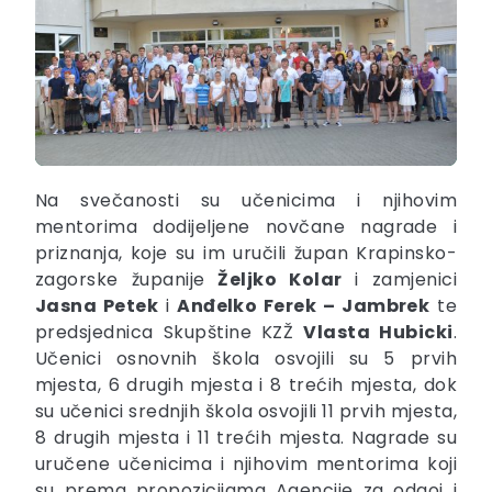
Na svečanosti su učenicima i njihovim
mentorima dodijeljene novčane nagrade i
priznanja, koje su im uručili župan Krapinsko-
zagorske županije
Željko Kolar
i zamjenici
Jasna Petek
i
Anđelko Ferek – Jambrek
te
predsjednica Skupštine KZŽ
Vlasta Hubicki
.
Učenici osnovnih škola osvojili su 5 prvih
mjesta, 6 drugih mjesta i 8 trećih mjesta, dok
su učenici srednjih škola osvojili 11 prvih mjesta,
8 drugih mjesta i 11 trećih mjesta. Nagrade su
uručene učenicima i njihovim mentorima koji
su prema propozicijama Agencije za odgoj i