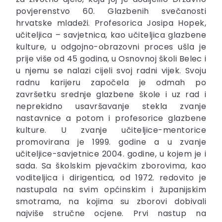
povjerenstvo 60. Glazbenih svečanosti
hrvatske mladeži. Profesorica Josipa Hopek,
učiteljica – savjetnica, kao učiteljica glazbene
kulture, u odgojno-obrazovni proces ušla je
prije više od 45 godina, u Osnovnoj školi Belec i
u njemu se nalazi cijeli svoj radni vijek. Svoju
radnu karijeru započela je odmah po
završetku srednje glazbene škole i uz rad i
neprekidno usavršavanje stekla zvanje
nastavnice a potom i profesorice glazbene
kulture. U zvanje učiteljice-mentorice
promovirana je 1999. godine a u zvanje
učiteljice-savjetnice 2004. godine, u kojem je i
sada. Sa školskim pjevačkim zborovima, kao
voditeljica i dirigentica, od 1972. redovito je
nastupala na svim općinskim i županijskim
smotrama, na kojima su zborovi dobivali
najviše stručne ocjene. Prvi nastup na