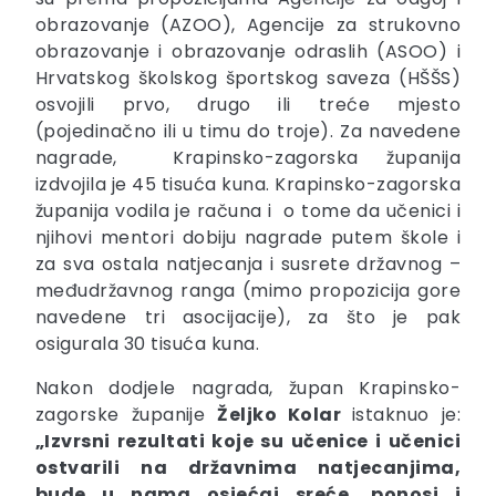
obrazovanje (AZOO), Agencije za strukovno
obrazovanje i obrazovanje odraslih (ASOO) i
Hrvatskog školskog športskog saveza (HŠŠS)
osvojili prvo, drugo ili treće mjesto
(pojedinačno ili u timu do troje). Za navedene
nagrade, Krapinsko-zagorska županija
izdvojila je 45 tisuća kuna. Krapinsko-zagorska
županija vodila je računa i o tome da učenici i
njihovi mentori dobiju nagrade putem škole i
za sva ostala natjecanja i susrete državnog –
međudržavnog ranga (mimo propozicija gore
navedene tri asocijacije), za što je pak
osigurala 30 tisuća kuna.
Nakon dodjele nagrada, župan Krapinsko-
zagorske županije
Željko Kolar
istaknuo je:
„Izvrsni rezultati koje su učenice i učenici
ostvarili na državnima natjecanjima,
bude u nama osjećaj sreće, ponosi i